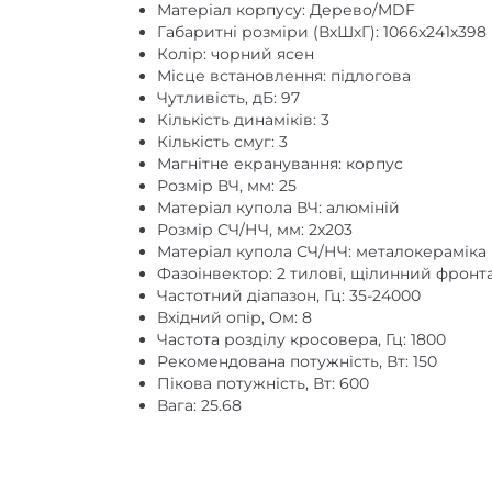
Матеріал корпусу: Дерево/MDF
Габаритні розміри (ВхШхГ): 1066х241х398
Колір: чорний ясен
Місце встановлення: підлогова
Чутливість, дБ: 97
Кількість динаміків: 3
Кількість смуг: 3
Магнітне екранування: корпус
Розмір ВЧ, мм: 25
Матеріал купола ВЧ: алюміній
Розмір СЧ/НЧ, мм: 2х203
Матеріал купола СЧ/НЧ: металокераміка
Фазоінвектор: 2 тилові, щілинний фронт
Частотний діапазон, Гц: 35-24000
Вхідний опір, Ом: 8
Частота розділу кросовера, Гц: 1800
Рекомендована потужність, Вт: 150
Пікова потужність, Вт: 600
Вага: 25.68