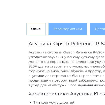
Опис
Характеристики
Доста
Акустика Klipsch Reference R-8
Акустична система Klipsch Reference R-820
узгоджене звучання у всьому чутному діапа
монолітно з передньою панеллю корпусу з с
820F здатна створити потужне, насичене зб
формують рівномірний звуковий простір, і
акустики для отримання більш реалістично
неодимовим мотором, який забезпечує поєд
вуфер для найпотужнішого звучання низьких
Характеристики Акустика Klips
Тип корпусу: відкритий