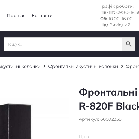
Графік роботи:
Пн-Пт:
09:30–18:3
а
Про нас
Контакти
Сб:
10:00–16:00
Нд:
Вихідний
Акустичні колонки
Фронтальні акустичні колонки
Фронт
Фронтальні 
R-820F Blac
Артикул: 60092338
Ціна