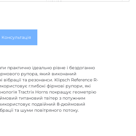
немає
Немає
2
Немає
Консультація
Дротове з'єднання
300 (2х150)
немає
т
ати практично ідеально рівне і бездоганно
фірмового рупора, який виконаний
немає
ібрації та резонанси. Klipsch Reference R-
икористовує глибокі фірмові рупори, які
немає
ологія Tractrix Horns покращує геометрію
немає
юймовий титановий твітер з потужним
k використовує подвійний 8-дюймовий
немає
брації та шуми повітряного потоку.
немає
немає