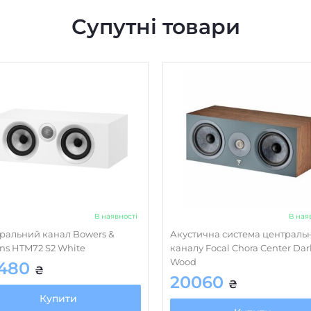
Матеріал обробки
Супутні товари
Пиловологозахищений 
Підсилювач
Пульт ДК
Регулювання високих ча
Регулювання низьких ча
RCA
XLR
Цифровий оптичний
В наявності
В ная
Цифровий коаксіальний
ральний канал Bowers &
Акустична система централь
ins HTM72 S2 White
каналу Focal Chora Center Dar
Установка
Wood
480
₴
20060
Чутливість, дБ/Вт/м
₴
Купити
Фазоінвертор