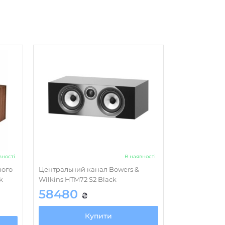
вініл
немає
корпус
немає
немає
немає
стот
немає
стот
немає
немає
немає
вності
В наявності
немає
ного
Центральний канал Bowers &
k
Wilkins HTM72 S2 Black
підлогова
58480
₴
97
Купити
в колонках