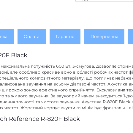
Живлення
Дисплей
Кількість каналів
Вихід на навушники
вка
Оплата
Гарантія
Повернення
Підключення
Потужність колонок, Вт
20F Black
Потужність сабвуфера, В
F максимальна потужність 600 Вт, 3-смугова, дозволяє отрим
зоні, але особливо красиве воно в області робочих частот 
AirPlay
пеціального композитного матеріалу, що поглинає небажані в
алансоване звучання на всьому діапазоні частот. Акустика в
Bluetooth
з широкою зоною ефективного сприйняття. Ексклюзивна техн
DLNA
го та живого звучання. За звукоприймачем знаходиться 1-д
нання точності та чистоти звучання. Акустика R-820F Blac
Ethernet
 частот. Жорсткий корпус акустики мінімізує фронтальні ві
mini Jack 3,5 mm
ch Reference R-820F Black
NFC