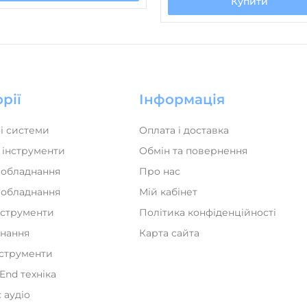
Купити
Функція Power Bank
рії
Інформація
і системи
Оплата і доставка
 інструменти
Обмін та повернення
 обладнання
Про нас
а обладнання
Мій кабінет
нструменти
Політика конфіденційності
днання
Карта сайта
нструменти
iEnd техніка
 аудіо