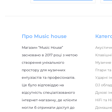
Про Music house
Катего
Магазин “Music House”
Акустичн
засновано в 2017 році з метою
Клавішні
створення унікального
Музичне
простору для музичних
Гітари т
ентузіастів та професіоналів.
Ударні і
Це було відповіддю на
DJ обла
відсутність спеціалізованого
Духові і
інтернет-магазину, де клієнти
HiFi та H
могли б отримати доступ до
Домашнє