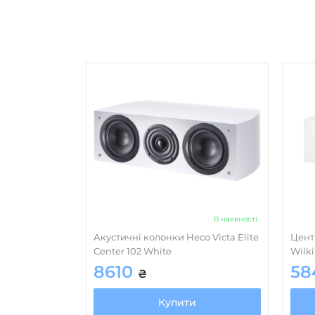
В наявності
Акустичні колонки Heco Victa Elite
Цент
Center 102 White
Wilk
8610
58
₴
Купити