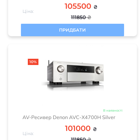
105500
₴
Ціна:
111850
₴
ПРИДБАТИ
10%
В наявності
AV-Ресивер Denon AVC-X4700H Silver
101000
₴
Ціна:
111850
₴