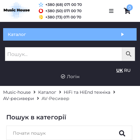
+380 (68) 071 00 70
0
+380 (50) 071 00 70
+380 (73) 071 00 70
Обмін та гарантія
Каталог
Оплата і доставка
Про нас
UK
RU
Контакти
Логін
Music-house
Каталог
HiFi та HiEnd техніка
AV-ресивери
AV-Ресивер
Пошук в категорії