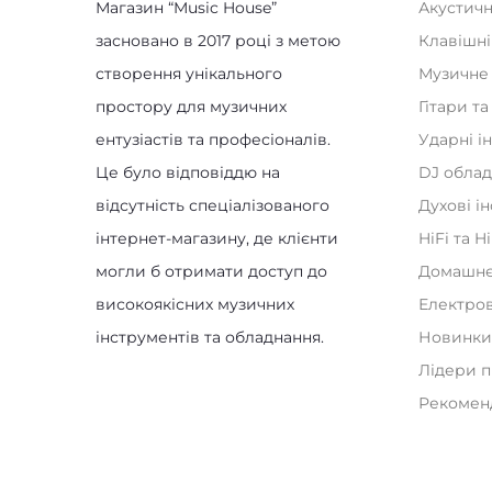
Магазин “Music House”
Акустичн
засновано в 2017 році з метою
Клавішні
створення унікального
Музичне
простору для музичних
Гітари т
ентузіастів та професіоналів.
Ударні і
Це було відповіддю на
DJ обла
відсутність спеціалізованого
Духові і
інтернет-магазину, де клієнти
HiFi та H
могли б отримати доступ до
Домашнє
високоякісних музичних
Електро
інструментів та обладнання.
Новинк
Лідери 
Рекомен