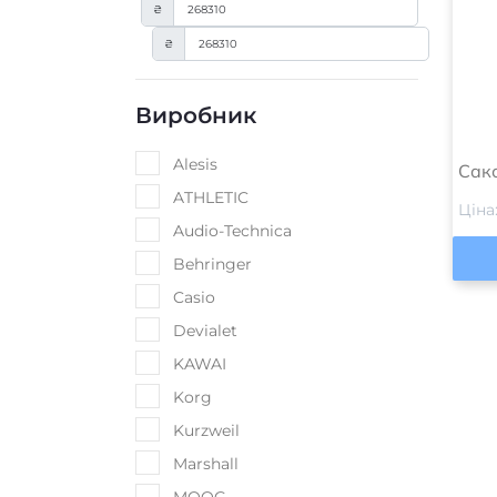
₴
₴
Виробник
Alesis
Сакс
ATHLETIC
Ціна
Audio-Technica
Behringer
Casio
Devialet
KAWAI
Korg
Kurzweil
Marshall