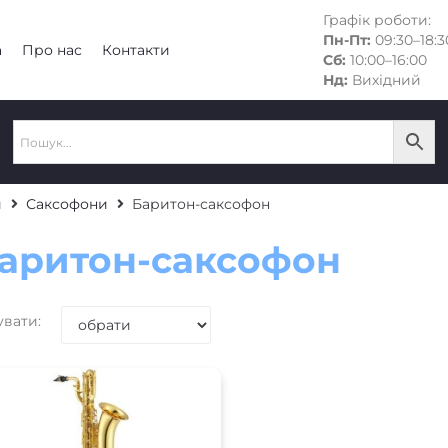
Графік роботи:
Пн-Пт:
09:30–18:3
а
Про нас
Контакти
Сб:
10:00–16:00
Нд:
Вихідний
и
Саксофони
Баритон-саксофон
аритон-саксофон
увати: