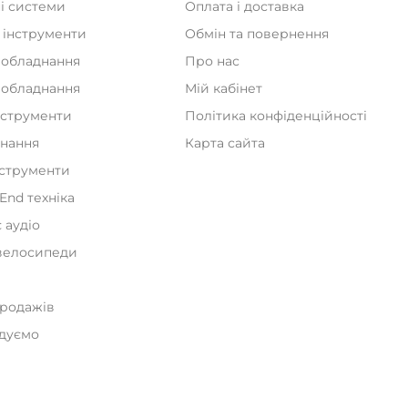
і системи
Оплата і доставка
 інструменти
Обмін та повернення
 обладнання
Про нас
а обладнання
Мій кабінет
нструменти
Політика конфіденційності
днання
Карта сайта
нструменти
iEnd техніка
 аудіо
велосипеди
и
продажів
дуємо