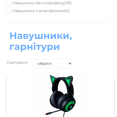
Навушники без мікрофону
(
115
)
Навушники з мікрофоном
(
62
)
Навушники,
гарнітури
Сортувати: