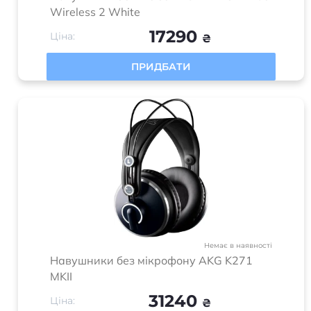
Wireless 2 White
17290
Ціна:
₴
ПРИДБАТИ
Немає в наявності
Навушники без мікрофону AKG K271
MKII
31240
Ціна:
₴