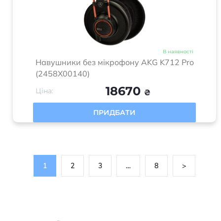
В наявності
Навушники без мікрофону AKG K712 Pro
(2458X00140)
18670
Ціна:
₴
ПРИДБАТИ
1
2
3
…
8
>