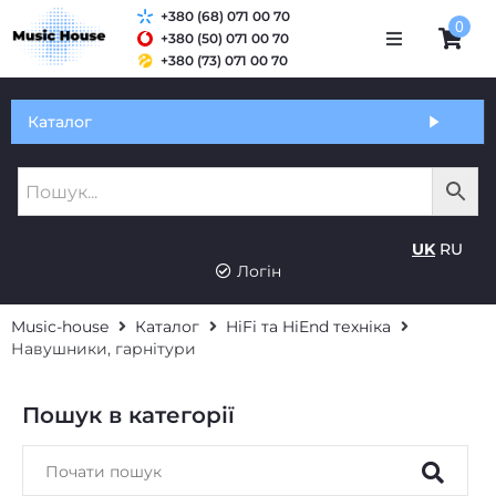
+380 (68) 071 00 70
0
+380 (50) 071 00 70
+380 (73) 071 00 70
Обмін та гарантія
Каталог
Оплата і доставка
Про нас
UK
RU
Контакти
Логін
Music-house
Каталог
HiFi та HiEnd техніка
Навушники, гарнітури
Пошук в категорії