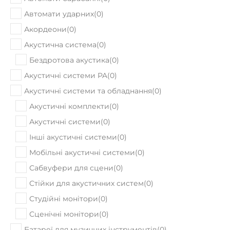
Автомати ударних
(
0
)
Акордеони
(
0
)
Акустична система
(
0
)
Бездротова акустика
(
0
)
Акустичні системи PA
(
0
)
Акустичні системи та обладнання
(
0
)
Акустичні комплекти
(
0
)
Акустичні системи
(
0
)
Інші акустичні системи
(
0
)
Мобільні акустичні системи
(
0
)
Сабвуфери для сцени
(
0
)
Стійки для акустичних систем
(
0
)
Студійні монітори
(
0
)
Сценічні монітори
(
0
)
Батареї для музичних інструментів
(
0
)