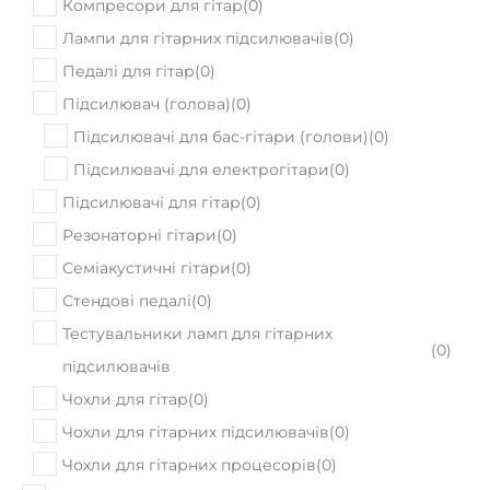
Компресори для гітар
(
0
)
Лампи для гітарних підсилювачів
(
0
)
Педалі для гітар
(
0
)
Підсилювач (голова)
(
0
)
Підсилювачі для бас-гітари (голови)
(
0
)
Підсилювачі для електрогітари
(
0
)
Підсилювачі для гітар
(
0
)
Резонаторні гітари
(
0
)
Семіакустичні гітари
(
0
)
Стендові педалі
(
0
)
Тестувальники ламп для гітарних
(
0
)
підсилювачів
Чохли для гітар
(
0
)
Чохли для гітарних підсилювачів
(
0
)
Чохли для гітарних процесорів
(
0
)