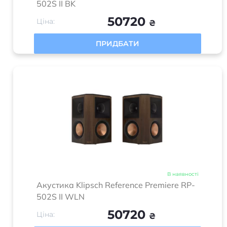
502S II BK
50720
Ціна:
₴
ПРИДБАТИ
В наявності
Акустика Klipsch Reference Premiere RP-
502S II WLN
50720
Ціна:
₴