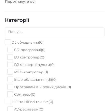
Переглянути всі
Категорії
DJ обладнання
(
0
)
CD програвачі
(
0
)
DJ контролер
(
0
)
DJ мікшерні пульти
(
0
)
MIDI-контролер
(
0
)
Інше обладнання (dj)
(
0
)
Програвачі вінілових дисків
(
0
)
Семплер
(
0
)
HiFi та HiEnd техніка
(
0
)
AV-ресивери
(
0
)