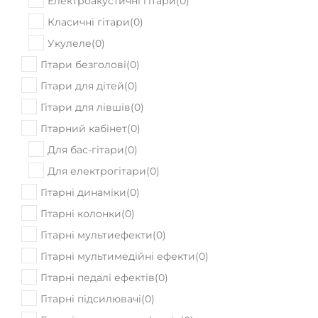
Електроакустичні гітари
(
0
)
Класичні гітари
(
0
)
Укулеле
(
0
)
Гітари безголові
(
0
)
Гітари для дітей
(
0
)
Гітари для лівшів
(
0
)
Гітарний кабінет
(
0
)
Для бас-гітари
(
0
)
Для електрогітари
(
0
)
Гітарні динаміки
(
0
)
Гітарні колонки
(
0
)
Гітарні мультиефекти
(
0
)
Гітарні мультимедійні ефекти
(
0
)
Гітарні педалі ефектів
(
0
)
Гітарні підсилювачі
(
0
)