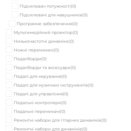
Підсилювач потужності
(
0
)
Підсилювачі для навушників
(
0
)
Програмне забезпечення
(
0
)
Мультимедійний проектор
(
0
)
Низькочастотні динаміки
(
0
)
Ножні перемикачі
(
0
)
Педалборди
(
0
)
Педалборди та аксесуари
(
0
)
Педалі для керування
(
0
)
Педалі для музичних інструментів
(
0
)
Педалі для управління
(
0
)
Педальні контролери
(
0
)
Педальні перемикачі
(
0
)
Ремонтні набори для гітарних динаміків
(
0
)
Ремонтні набори для динаміків
(
0
)