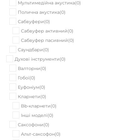
Мультимедійна акустика
(
0
)
Полична акустика
(
0
)
Сабвуфери
(
0
)
Сабвуфер активний
(
0
)
Сабвуфер пасивний
(
0
)
Саундбари
(
0
)
Духові інструменти
(
0
)
Валторни
(
0
)
Гобої
(
0
)
Еуфоніум
(
0
)
Кларнети
(
0
)
Bb-кларнети
(
0
)
Інші моделі
(
0
)
Саксофони
(
0
)
Альт-саксофон
(
0
)