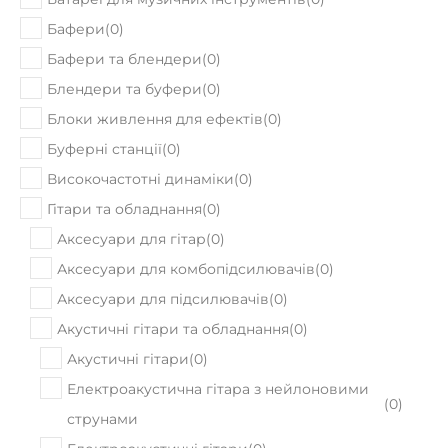
Бафери
(
0
)
Бафери та блендери
(
0
)
Блендери та буфери
(
0
)
Блоки живлення для ефектів
(
0
)
Буферні станції
(
0
)
Високочастотні динаміки
(
0
)
Гітари та обладнання
(
0
)
Аксесуари для гітар
(
0
)
Аксесуари для комбопідсилювачів
(
0
)
Аксесуари для підсилювачів
(
0
)
Акустичні гітари та обладнання
(
0
)
Акустичні гітари
(
0
)
Електроакустична гітара з нейлоновими
(
0
)
струнами