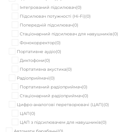
Інтегрований підсилювач
(
0
)
Підсилювач потужності (Hi-Fi)
(
0
)
Попередній підсилювач
(
0
)
Стаціонарний підсилювач для навушників
(
0
)
Фонокорректор
(
0
)
Портативне аудіо
(
0
)
Диктофони
(
0
)
Портативна акустика
(
0
)
Радіоприймачі
(
0
)
Портативний радіоприймач
(
0
)
Стаціонарний радіоприймач
(
0
)
Цифро-аналогові перетворювачі (ЦАП)
(
0
)
ЦАП
(
0
)
ЦАП з підсилювачем для навушників
(
0
)
Автомати барабанні
(
0
)