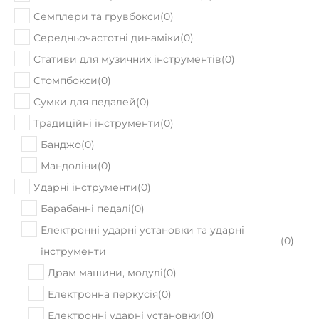
Семплери та грувбокси
(
0
)
Середньочастотні динаміки
(
0
)
Стативи для музичних інструментів
(
0
)
Стомпбокси
(
0
)
Сумки для педалей
(
0
)
Традиційні інструменти
(
0
)
Банджо
(
0
)
Мандоліни
(
0
)
Ударні інструменти
(
0
)
Барабанні педалі
(
0
)
Електронні ударні установки та ударні
(
0
)
інструменти
Драм машини, модулі
(
0
)
Електронна перкусія
(
0
)
Електронні ударні установки
(
0
)