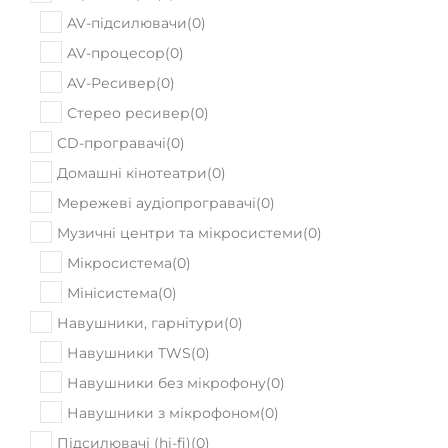
AV-підсилювачи
(
0
)
AV-процесор
(
0
)
AV-Ресивер
(
0
)
Стерео ресивер
(
0
)
CD-програвачі
(
0
)
Домашні кінотеатри
(
0
)
Мережеві аудіопрогравачі
(
0
)
Музичні центри та мікросистеми
(
0
)
Мікросистема
(
0
)
Мінісистема
(
0
)
Навушники, гарнітури
(
0
)
Навушники TWS
(
0
)
Навушники без мікрофону
(
0
)
Навушники з мікрофоном
(
0
)
Підсилювачі (hi-fi)
(
0
)