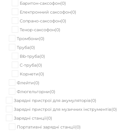
Баритон-саксофон
(
0
)
Електронний саксофон
(
0
)
Сопрано-саксофон
(
0
)
Тенор-саксофон
(
0
)
Тромбони
(
0
)
Труба
(
0
)
Bb-труба
(
0
)
C-труба
(
0
)
Корнети
(
0
)
Флейти
(
0
)
Флюгельгорни
(
0
)
Зарядні пристрої для акумуляторів
(
0
)
Зарядні пристрої для музичних інструментів
(
0
)
Зарядні станції
(
0
)
Портативні зарядні станції
(
0
)