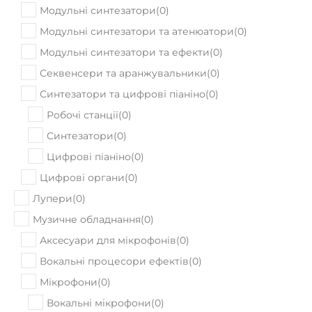
Модульні синтезатори
(
0
)
Модульні синтезатори та атенюатори
(
0
)
Модульні синтезатори та ефекти
(
0
)
Секвенсери та аранжувальники
(
0
)
Синтезатори та цифрові піаніно
(
0
)
Робочі станції
(
0
)
Синтезатори
(
0
)
Цифрові піаніно
(
0
)
Цифрові органи
(
0
)
Лупери
(
0
)
Музичне обладнання
(
0
)
Аксeсуари для мікрофонів
(
0
)
Вокальні процесори ефектів
(
0
)
Мікрофони
(
0
)
Вокальні мікрофони
(
0
)