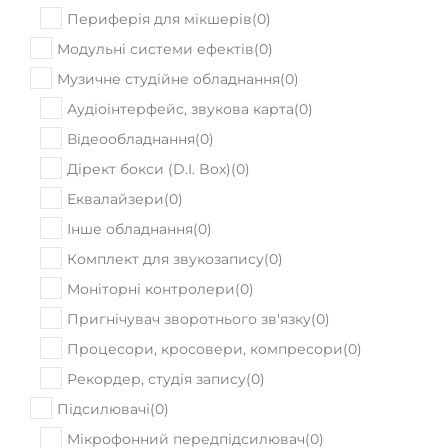
Периферія для мікшерів
(
0
)
Модульні системи ефектів
(
0
)
Музичне студійне обладнання
(
0
)
Аудіоінтерфейс, звукова карта
(
0
)
Відеообладнання
(
0
)
Дірект бокси (D.I. Box)
(
0
)
Еквалайзери
(
0
)
Інше обладнання
(
0
)
Комплект для звукозапису
(
0
)
Моніторні контролери
(
0
)
Пригнічувач зворотнього зв'язку
(
0
)
Процесори, кросовери, компресори
(
0
)
Рекордер, студія запису
(
0
)
Підсилювачі
(
0
)
Мікрофонний передпідсилювач
(
0
)