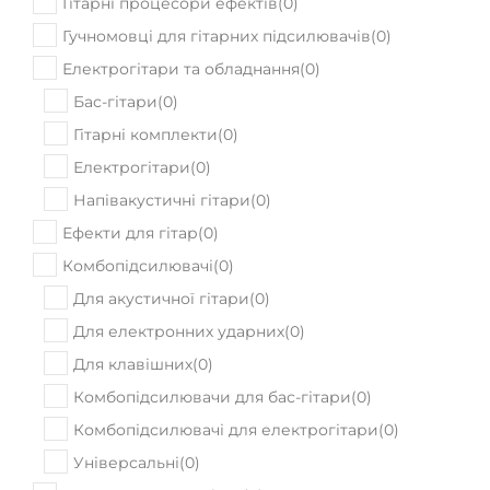
Гітарні процесори ефектів
(
0
)
Гучномовці для гітарних підсилювачів
(
0
)
Електрогітари та обладнання
(
0
)
Бас-гітари
(
0
)
Гітарні комплекти
(
0
)
Електрогітари
(
0
)
Напівакустичні гітари
(
0
)
Ефекти для гітар
(
0
)
Комбопідсилювачі
(
0
)
Для акустичної гітари
(
0
)
Для електронних ударних
(
0
)
Для клавішних
(
0
)
Комбопідсилювачи для бас-гітари
(
0
)
Комбопідсилювачі для електрогітари
(
0
)
Універсальні
(
0
)