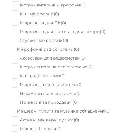
Інструментальні мікрофони
(
0
)
Інші мікрофони
(
0
)
Мікрофони для ПК
(
0
)
Мікрофони для фото та відеокамери
(
0
)
Студійні мікрофони
(
0
)
Мікрофонні радіосистеми
(
0
)
Аксесуари для радіосистем
(
0
)
Інструментальна радіосистема
(
0
)
Інші радіосистеми
(
0
)
Мікрофонна радіосистема
(
0
)
Накамерна радіосистема
(
0
)
Приймачі та передавачі
(
0
)
Мікшерні пульти та музичне обладнання
(
0
)
Активні мікшерні пульти
(
0
)
Мікшерні пульти
(
0
)