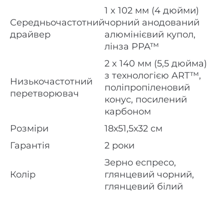
1 x 102 мм (4 дюйми)
Середньочастотний
чорний анодований
драйвер
алюмінієвий купол,
лінза PPA™
2 x 140 мм (5,5 дюйма)
з технологією ART™,
Низькочастотний
поліпропіленовий
перетворювач
конус, посилений
карбоном
Розміри
18х51,5х32 см
Гарантія
2 роки
Зерно еспресо,
Колір
глянцевий чорний,
глянцевий білий