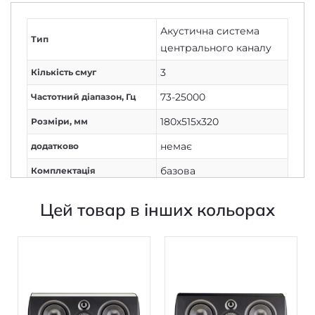
Акустична система
Тип
центрального каналу
3
Кількість смуг
73-25000
Частотний діапазон, Гц
180х515х320
Розміри, мм
немає
додатково
базова
Комплектація
немає
Живлення
Цей товар в інших кольорах
Немає
Дисплей
1
Кількість каналів
Немає
Вихід на навушники
Дротове з'єднання
Підключення