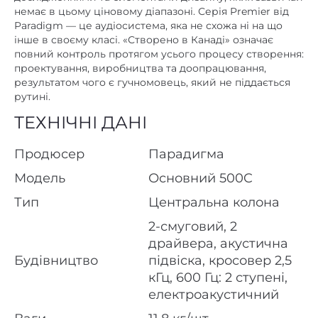
немає
Підсилювач
немає в цьому ціновому діапазоні. Серія Premier від
Paradigm — це аудіосистема, яка не схожа ні на що
немає
Пульт ДК
інше в своєму класі. «Створено в Канаді» означає
повний контроль протягом усього процесу створення:
Регулювання високих
немає
проектування, виробництва та доопрацювання,
частот
результатом чого є гучномовець, який не піддається
рутині.
Регулювання низьких
немає
частот
ТЕХНІЧНІ ДАНІ
немає
HDMI
Продюсер
Парадигма
немає
RCA
Модель
Основний 500C
немає
XLR
Тип
Центральна колона
немає
Цифровий оптичний
2-смуговий, 2
немає
Цифровий коаксіальний
драйвера, акустична
Будівництво
підвіска, кросовер 2,5
Підвісна
,
полична
Установка
кГц, 600 Гц: 2 ступені,
92
Чутливість, дБ/Вт/м
електроакустичний
немає
Фазоінвертор