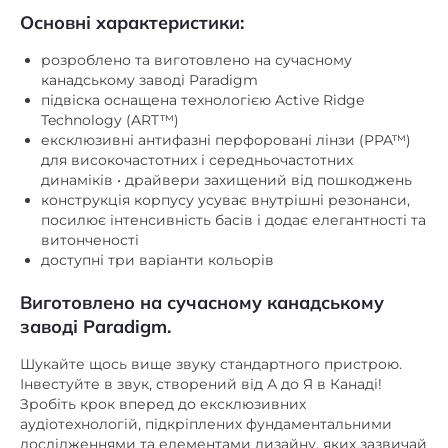
Основні характеристики:
немає
Вбудований FM-приймач
розроблено та виготовлено на сучасному
немає
Вбудований аудіоплеєр
канадському заводі Paradigm
немає
Вбудований мікрофон
підвіска оснащена технологією Active Ridge
Technology (ART™)
Діаметр НЧ дифузора,
ексклюзивні антифазні перфоровані лінзи (PPA™)
5
дюйм
для високочастотних і середньочастотних
динаміків • драйвери захищений від пошкоджень
немає
Док-станція
конструкція корпусу усуває внутрішні резонанси,
посилює інтенсивність басів і додає елегантності та
немає
Інтернет-радіо
витонченості
speaker in
доступні три варіанти кольорів
Інші
немає
Картрідер
Виготовлено на сучасному канадському
заводі Paradigm.
МДФ
Матеріал корпусу
Шукайте щось вище звуку стандартного пристрою.
шпон
Матеріал обробки
Інвестуйте в звук, створений від А до Я в Канаді!
Пиловологозахищений
Зробіть крок вперед до ексклюзивних
немає
аудіотехнологій, підкріплених фундаментальними
корпус
дослідженнями та елементами дизайну, яких зазвичай