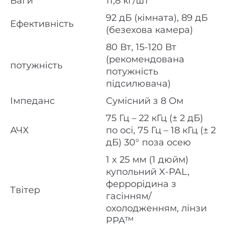
Ваги
11,8 кг/шт
немає
Функція Power Bank
92 дБ (кімната), 89 дБ
Ефективність
(безехова камера)
центрального каналу
Розміщення
80 Вт, 15-120 Вт
(рекомендована
потужність
потужність
підсилювача)
Імпеданс
Сумісний з 8 Ом
75 Гц – 22 кГц (± 2 дБ)
АЧХ
по осі, 75 Гц – 18 кГц (± 2
дБ) 30° поза осею
1 x 25 мм (1 дюйм)
купольний X-PAL,
феррорідина з
Твітер
гасінням/
охолодженням, лінзи
PPA™