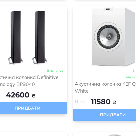
В наявності
В 
тична колонка Definitive
під з
Акустична колонка KEF 
hnology BP9040
White
42600
:
₴
11580
Ціна:
₴
ПРИДБАТИ
ПРИДБАТИ