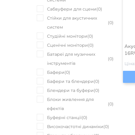
системи
Сабвуфери для сцени
(
0
)
Стійки для акустичних
(
0
)
систем
Студійні монітори
(
0
)
Сценічні монітори
(
0
)
Акус
16
Батареї для музичних
(
0
)
інструментів
Ціна
Бафери
(
0
)
Бафери та блендери
(
0
)
Блендери та буфери
(
0
)
Блоки живлення для
(
0
)
ефектів
Буферні станції
(
0
)
Високочастотні динаміки
(
0
)