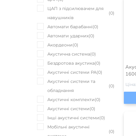
ЦАП з підсилювачем для
(
0
)
навушників
Автомати барабанні
(
0
)
Автомати ударних
(
0
)
Акордеони
(
0
)
Акустична система
(
0
)
Бездротова акустика
(
0
)
Акус
Акустичні системи PA
(
0
)
160
Акустичні системи та
Ціна
(
0
)
обладнання
Акустичні комплекти
(
0
)
Акустичні системи
(
0
)
Інші акустичні системи
(
0
)
Мобільні акустичні
(
0
)