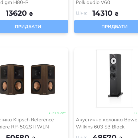
adigm H80-R
Polk audio V60
13620
14310
:
Ціна:
₴
₴
ПРИДБАТИ
ПРИДБАТИ
В наявності
В 
тика Klipsch Reference
Акустична колонка Bowe
iere RP-502S II WLN
Wilkins 603 S3 Black
50580
48570
:
Ціна: