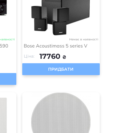
наявності
Немає в наявності
H590
Bose Acoustimass 5 series V
17760
Ціна:
₴
ПРИДБАТИ