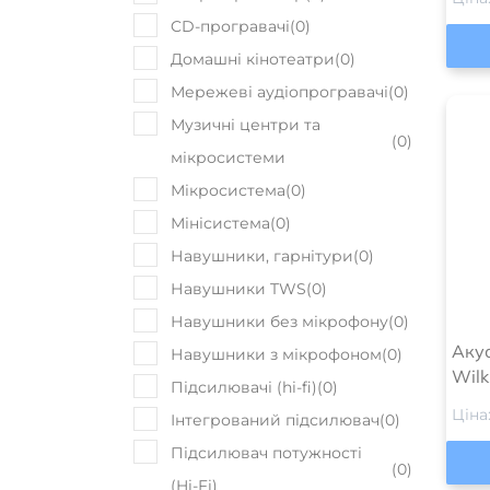
CD-програвачі
(
0
)
Домашні кінотеатри
(
0
)
Мережеві аудіопрогравачі
(
0
)
Музичні центри та
(
0
)
мікросистеми
Мікросистема
(
0
)
Мінісистема
(
0
)
Навушники, гарнітури
(
0
)
Навушники TWS
(
0
)
Навушники без мікрофону
(
0
)
Аку
Навушники з мікрофоном
(
0
)
Wilk
Підсилювачі (hi-fi)
(
0
)
Ціна
Інтегрований підсилювач
(
0
)
Підсилювач потужності
(
0
)
(Hi-Fi)