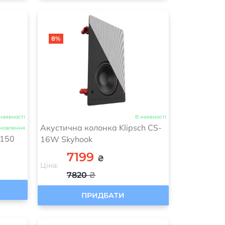
8%
наявності
В наявності
Акустична колонка Klipsch CS-
амовлення
Q150
16W Skyhook
7199
₴
Ціна:
7820
₴
ПРИДБАТИ