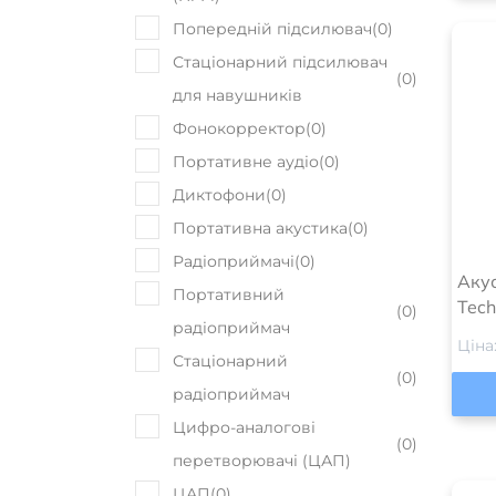
Попередній підсилювач
(
0
)
Стаціонарний підсилювач
(
0
)
для навушників
Фонокорректор
(
0
)
Портативне аудіо
(
0
)
Диктофони
(
0
)
Портативна акустика
(
0
)
Радіоприймачі
(
0
)
Акус
Портативний
Tec
(
0
)
радіоприймач
Ціна
Стаціонарний
(
0
)
радіоприймач
Цифро-аналогові
(
0
)
перетворювачі (ЦАП)
ЦАП
(
0
)