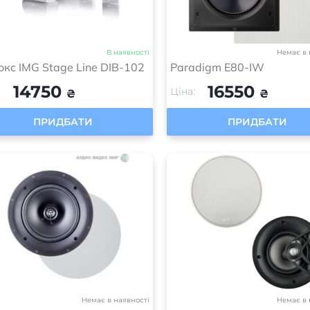
В наявності
Немає в 
окс IMG Stage Line DIB-102
Paradigm E80-IW
14750
16550
:
Ціна:
₴
₴
ПРИДБАТИ
ПРИДБАТИ
Немає в наявності
Немає в 