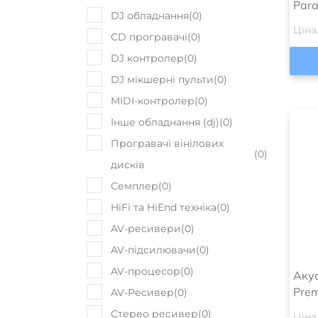
Par
DJ обладнання
(
0
)
Ціна
CD програвачі
(
0
)
DJ контролер
(
0
)
DJ мікшерні пульти
(
0
)
MIDI-контролер
(
0
)
Інше обладнання (dj)
(
0
)
Програвачі вінілових
(
0
)
дисків
Семплер
(
0
)
HiFi та HiEnd техніка
(
0
)
AV-ресивери
(
0
)
AV-підсилювачи
(
0
)
AV-процесор
(
0
)
Акус
Prem
AV-Ресивер
(
0
)
Стерео ресивер
(
0
)
Ціна