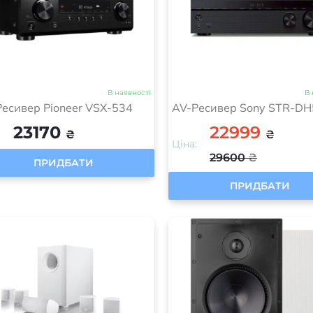
В наявності
В 
есивер Pioneer VSX-534
AV-Ресивер Sony STR-D
23170
22999
:
₴
₴
Ціна:
29600
₴
ПРИДБАТИ
ПРИДБАТИ