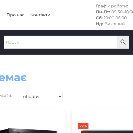
Графік роботи:
Пн-Пт:
09:30–18:3
а
Про нас
Контакти
Сб:
10:00–16:00
Нд:
Вихідний
емає
увати:
22%