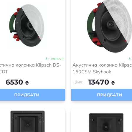
В наявності
В 
тична колонка Klipsch DS-
Акустична колонка Klipsc
CDT
160CSM Skyhook
6530
13470
:
Ціна:
₴
₴
ПРИДБАТИ
ПРИДБАТИ