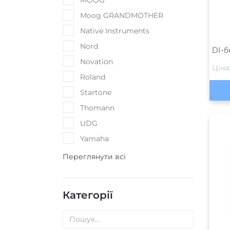
MOOG
Moog GRANDMOTHER
Native Instruments
Nord
DI-б
Novation
Ціна
Roland
Startone
Thomann
UDG
Yamaha
Переглянути всі
Категорії