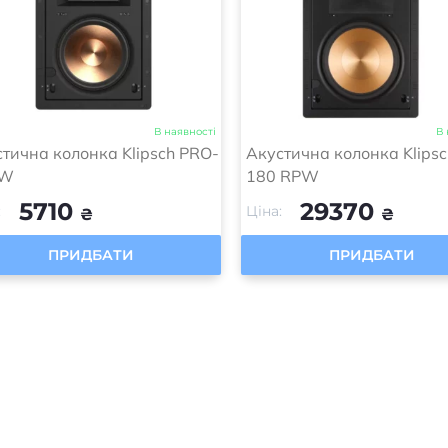
В наявності
В 
тична колонка Klipsch PRO-
Акустична колонка Klips
RW
180 RPW
5710
29370
:
Ціна:
₴
₴
ПРИДБАТИ
ПРИДБАТИ