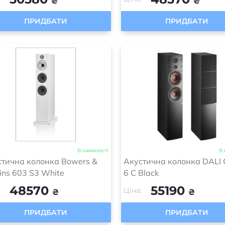
₴
₴
ПРИДБАТИ
ПРИДБАТИ
В наявності
В 
стична колонка Bowers &
Акустична колонка DALI C
ins 603 S3 White
6 C Black
48570
55190
:
Ціна:
₴
₴
ПРИДБАТИ
ПРИДБАТИ