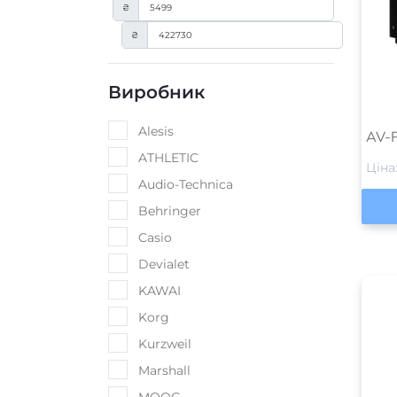
₴
₴
Виробник
Alesis
AV-Р
ATHLETIC
Ціна
Audio-Technica
Behringer
Casio
Devialet
KAWAI
Korg
Kurzweil
Marshall