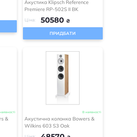
Акустика Klipsch Reference
Premiere RP-502S II BK
50580
Ціна:
₴
ПРИДБАТИ
наявності
В наявності
rs &
Акустична колонка Bowers &
Wilkins 603 S3 Oak
48570
Ціна: