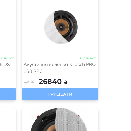
наявності
В наявності
h DS-
Акустична колонка Klipsch PRO-
160 RPC
26840
Ціна:
₴
ПРИДБАТИ