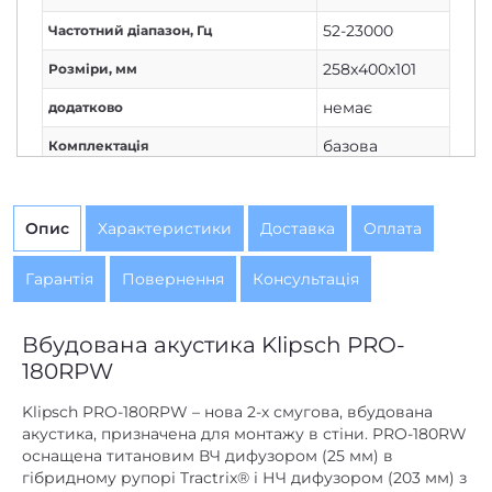
52-23000
Частотний діапазон, Гц
258x400x101
Розміри, мм
немає
додатково
базова
Комплектація
немає
Живлення
Немає
Дисплей
Опис
Характеристики
Доставка
Оплата
1
Кількість каналів
Гарантія
Повернення
Консультація
Немає
Вихід на навушники
Дротове
Вбудована акустика Klipsch PRO-
Підключення
з'єднання
180RPW
50
Потужність колонок, Вт
Klipsch PRO-180RPW – нова 2-х смугова, вбудована
акустика, призначена для монтажу в стіни. PRO-180RW
немає
Потужність сабвуфера, Вт
оснащена титановим ВЧ дифузором (25 мм) в
гібридному рупорі Tractrix® і НЧ дифузором (203 мм) з
немає
AirPlay