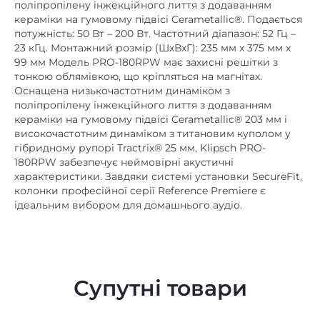
поліпропілену інжекційного лиття з додаванням
немає
Bluetooth
кераміки на гумовому підвісі Cerametallic®. Подається
потужність: 50 Вт – 200 Вт. Частотний діапазон: 52 Гц –
немає
DLNA
23 кГц. Монтажний розмір (ШхВхГ): 235 мм х 375 мм х
99 мм Модель PRO-180RPW має захисні решітки з
немає
Ethernet
тонкою облямівкою, що кріпляться на магнітах.
Оснащена низькочастотним динаміком з
немає
mini Jack 3,5 mm
поліпропілену інжекційного лиття з додаванням
немає
NFC
кераміки на гумовому підвісі Cerametallic® 203 мм і
високочастотним динаміком з титановим куполом у
немає
USB роз'єм
гібридному рупорі Tractrix® 25 мм, Klipsch PRO-
180RPW забезпечує неймовірні акустичні
немає
Wi-Fi
характеристики. Завдяки системі установки SecureFit,
колонки професійної серії Reference Premiere є
Автономність, год. (ємність
немає
ідеальним вибором для домашнього аудіо.
акумулятора, мАг)
немає
Вбудований FM-приймач
немає
Вбудований аудіоплеєр
Супутні товари
немає
Вбудований мікрофон
8
Діаметр НЧ дифузора, дюйм