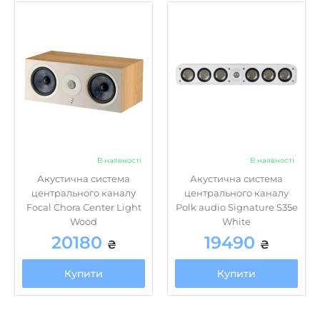
Вбудована
Установка
96
Чутливість, дБ/Вт/м
немає
Фазоінвертор
В наявності
В наявності
Акустична система
Акустична система
центрального каналу
центрального каналу
Focal Chora Center Light
Polk audio Signature S35e
Wood
White
20180
19490
₴
₴
Купити
Купити