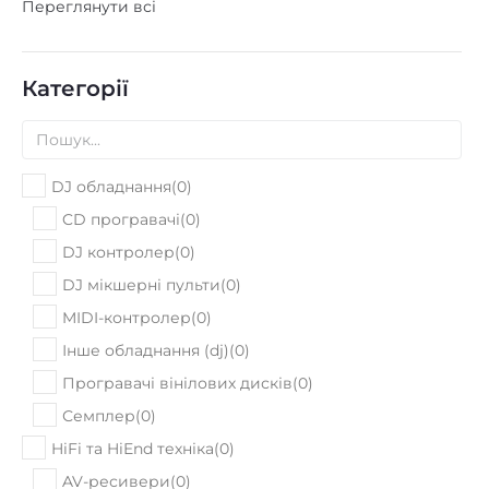
Переглянути всі
Категорії
DJ обладнання
(
0
)
CD програвачі
(
0
)
DJ контролер
(
0
)
DJ мікшерні пульти
(
0
)
MIDI-контролер
(
0
)
Інше обладнання (dj)
(
0
)
Програвачі вінілових дисків
(
0
)
Семплер
(
0
)
HiFi та HiEnd техніка
(
0
)
AV-ресивери
(
0
)