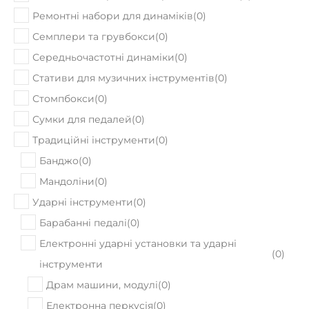
Ремонтні набори для динаміків
(
0
)
Семплери та грувбокси
(
0
)
Середньочастотні динаміки
(
0
)
Стативи для музичних інструментів
(
0
)
Стомпбокси
(
0
)
Сумки для педалей
(
0
)
Традиційні інструменти
(
0
)
Банджо
(
0
)
Мандоліни
(
0
)
Ударні інструменти
(
0
)
Барабанні педалі
(
0
)
Електронні ударні установки та ударні
(
0
)
інструменти
Драм машини, модулі
(
0
)
Електронна перкусія
(
0
)