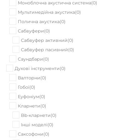
Моноблочна акустична система
(
0
)
Мультимедійна акустика
(
0
)
Полична акустика
(
0
)
Сабвуфери
(
0
)
Сабвуфер активний
(
0
)
Сабвуфер пасивний
(
0
)
Саундбари
(
0
)
Духові інструменти
(
0
)
Валторни
(
0
)
Гобої
(
0
)
Еуфоніум
(
0
)
Кларнети
(
0
)
Bb-кларнети
(
0
)
Інші моделі
(
0
)
Саксофони
(
0
)