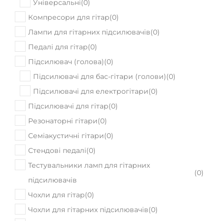
Універсальні
(
0
)
Компресори для гітар
(
0
)
Лампи для гітарних підсилювачів
(
0
)
Педалі для гітар
(
0
)
Підсилювач (голова)
(
0
)
Підсилювачі для бас-гітари (голови)
(
0
)
Підсилювачі для електрогітари
(
0
)
Підсилювачі для гітар
(
0
)
Резонаторні гітари
(
0
)
Семіакустичні гітари
(
0
)
Стендові педалі
(
0
)
Тестувальники ламп для гітарних
(
0
)
підсилювачів
Чохли для гітар
(
0
)
Чохли для гітарних підсилювачів
(
0
)