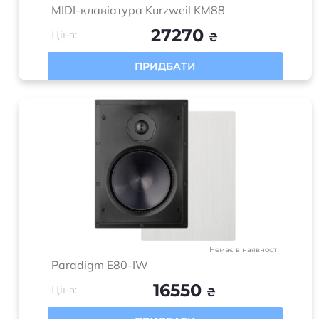
MIDI-клавіатура Kurzweil KM88
27270
Ціна:
₴
ПРИДБАТИ
Немає в наявності
Paradigm E80-IW
16550
Ціна:
₴