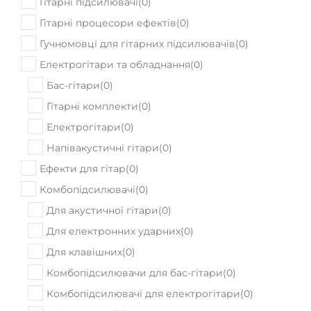
Гітарні підсилювачі
(
0
)
Гітарні процесори ефектів
(
0
)
Гучномовці для гітарних підсилювачів
(
0
)
Електрогітари та обладнання
(
0
)
Бас-гітари
(
0
)
Гітарні комплекти
(
0
)
Електрогітари
(
0
)
Напівакустичні гітари
(
0
)
Ефекти для гітар
(
0
)
Комбопідсилювачі
(
0
)
Для акустичної гітари
(
0
)
Для електронних ударних
(
0
)
Для клавішних
(
0
)
Комбопідсилювачи для бас-гітари
(
0
)
Комбопідсилювачі для електрогітари
(
0
)