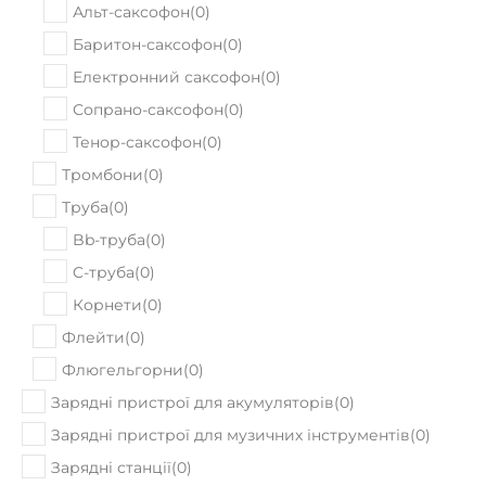
Альт-саксофон
(
0
)
Баритон-саксофон
(
0
)
Електронний саксофон
(
0
)
Сопрано-саксофон
(
0
)
Тенор-саксофон
(
0
)
Тромбони
(
0
)
Труба
(
0
)
Bb-труба
(
0
)
C-труба
(
0
)
Корнети
(
0
)
Флейти
(
0
)
Флюгельгорни
(
0
)
Зарядні пристрої для акумуляторів
(
0
)
Зарядні пристрої для музичних інструментів
(
0
)
Зарядні станції
(
0
)