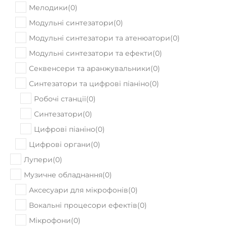
Мелодики
(
0
)
Модульні синтезатори
(
0
)
Модульні синтезатори та атенюатори
(
0
)
Модульні синтезатори та ефекти
(
0
)
Секвенсери та аранжувальники
(
0
)
Синтезатори та цифрові піаніно
(
0
)
Робочі станції
(
0
)
Синтезатори
(
0
)
Цифрові піаніно
(
0
)
Цифрові органи
(
0
)
Лупери
(
0
)
Музичне обладнання
(
0
)
Аксeсуари для мікрофонів
(
0
)
Вокальні процесори ефектів
(
0
)
Мікрофони
(
0
)