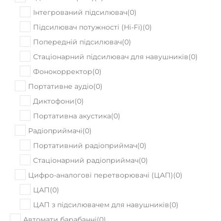
Інтегрований підсилювач
(
0
)
Підсилювач потужності (Hi-Fi)
(
0
)
Попередній підсилювач
(
0
)
Стаціонарний підсилювач для навушників
(
0
)
Фонокорректор
(
0
)
Портативне аудіо
(
0
)
Диктофони
(
0
)
Портативна акустика
(
0
)
Радіоприймачі
(
0
)
Портативний радіоприймач
(
0
)
Стаціонарний радіоприймач
(
0
)
Цифро-аналогові перетворювачі (ЦАП)
(
0
)
ЦАП
(
0
)
ЦАП з підсилювачем для навушників
(
0
)
Автомати барабанні
(
0
)