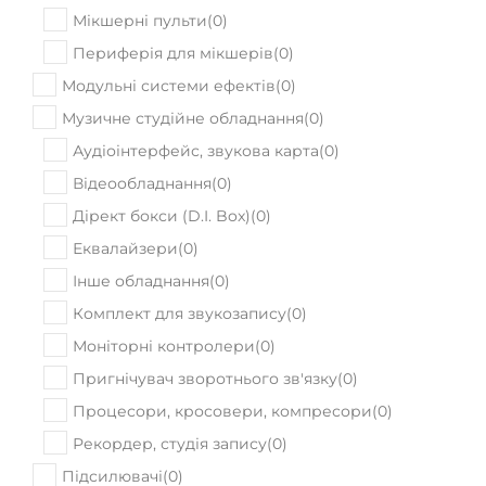
Мікшерні пульти
(
0
)
Периферія для мікшерів
(
0
)
Модульні системи ефектів
(
0
)
Музичне студійне обладнання
(
0
)
Аудіоінтерфейс, звукова карта
(
0
)
Відеообладнання
(
0
)
Дірект бокси (D.I. Box)
(
0
)
Еквалайзери
(
0
)
Інше обладнання
(
0
)
Комплект для звукозапису
(
0
)
Моніторні контролери
(
0
)
Пригнічувач зворотнього зв'язку
(
0
)
Процесори, кросовери, компресори
(
0
)
Рекордер, студія запису
(
0
)
Підсилювачі
(
0
)