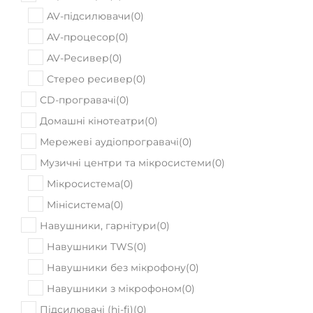
AV-підсилювачи
(
0
)
AV-процесор
(
0
)
AV-Ресивер
(
0
)
Стерео ресивер
(
0
)
CD-програвачі
(
0
)
Домашні кінотеатри
(
0
)
Мережеві аудіопрогравачі
(
0
)
Музичні центри та мікросистеми
(
0
)
Мікросистема
(
0
)
Мінісистема
(
0
)
Навушники, гарнітури
(
0
)
Навушники TWS
(
0
)
Навушники без мікрофону
(
0
)
Навушники з мікрофоном
(
0
)
Підсилювачі (hi-fi)
(
0
)