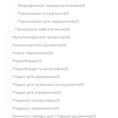
Мікрофонний передпідсилювач
(
0
)
Підсилювач потужності
(
0
)
Підсилювачі для навушників
(
0
)
Програмне забезпечення
(
0
)
Мультимедійний проектор
(
0
)
Низькочастотні динаміки
(
0
)
Ножні перемикачі
(
0
)
Педалборди
(
0
)
Педалборди та аксесуари
(
0
)
Педалі для керування
(
0
)
Педалі для музичних інструментів
(
0
)
Педалі для управління
(
0
)
Педальні контролери
(
0
)
Педальні перемикачі
(
0
)
Ремонтні набори для гітарних динаміків
(
0
)