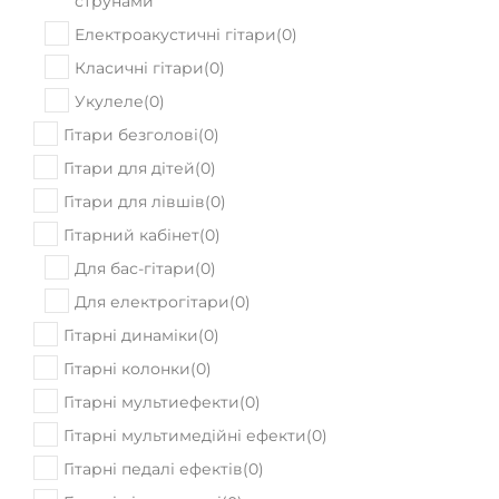
струнами
Електроакустичні гітари
(
0
)
Класичні гітари
(
0
)
Укулеле
(
0
)
Гітари безголові
(
0
)
Гітари для дітей
(
0
)
Гітари для лівшів
(
0
)
Гітарний кабінет
(
0
)
Для бас-гітари
(
0
)
Для електрогітари
(
0
)
Гітарні динаміки
(
0
)
Гітарні колонки
(
0
)
Гітарні мультиефекти
(
0
)
Гітарні мультимедійні ефекти
(
0
)
Гітарні педалі ефектів
(
0
)