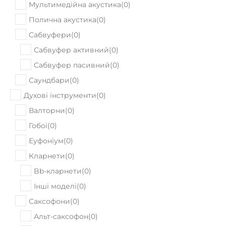
Мультимедійна акустика
(
0
)
Полична акустика
(
0
)
Сабвуфери
(
0
)
Сабвуфер активний
(
0
)
Сабвуфер пасивний
(
0
)
Саундбари
(
0
)
Духові інструменти
(
0
)
Валторни
(
0
)
Гобої
(
0
)
Еуфоніум
(
0
)
Кларнети
(
0
)
Bb-кларнети
(
0
)
Інші моделі
(
0
)
Саксофони
(
0
)
Альт-саксофон
(
0
)