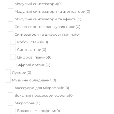
Модульні синтезатори
(
0
)
Модульні синтезатори та атенюатори
(
0
)
Модульні синтезатори та ефекти
(
0
)
Секвенсери та аранжувальники
(
0
)
Синтезатори та цифрові піаніно
(
0
)
Робочі станції
(
0
)
Синтезатори
(
0
)
Цифрові піаніно
(
0
)
Цифрові органи
(
0
)
Лупери
(
0
)
Музичне обладнання
(
0
)
Аксeсуари для мікрофонів
(
0
)
Вокальні процесори ефектів
(
0
)
Мікрофони
(
0
)
Вокальні мікрофони
(
0
)