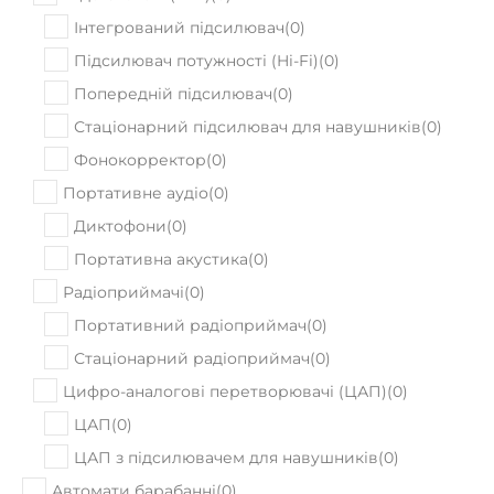
Інтегрований підсилювач
(
0
)
Підсилювач потужності (Hi-Fi)
(
0
)
Попередній підсилювач
(
0
)
Стаціонарний підсилювач для навушників
(
0
)
Фонокорректор
(
0
)
Портативне аудіо
(
0
)
Диктофони
(
0
)
Портативна акустика
(
0
)
Радіоприймачі
(
0
)
Портативний радіоприймач
(
0
)
Стаціонарний радіоприймач
(
0
)
Цифро-аналогові перетворювачі (ЦАП)
(
0
)
ЦАП
(
0
)
ЦАП з підсилювачем для навушників
(
0
)
Автомати барабанні
(
0
)