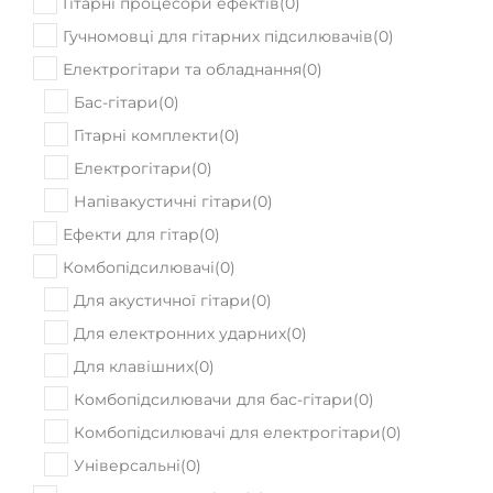
Гітарні процесори ефектів
(
0
)
Гучномовці для гітарних підсилювачів
(
0
)
Електрогітари та обладнання
(
0
)
Бас-гітари
(
0
)
Гітарні комплекти
(
0
)
Електрогітари
(
0
)
Напівакустичні гітари
(
0
)
Ефекти для гітар
(
0
)
Комбопідсилювачі
(
0
)
Для акустичної гітари
(
0
)
Для електронних ударних
(
0
)
Для клавішних
(
0
)
Комбопідсилювачи для бас-гітари
(
0
)
Комбопідсилювачі для електрогітари
(
0
)
Універсальні
(
0
)