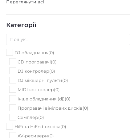
Переглянути всі
Категорії
DJ обладнання
(
0
)
CD програвачі
(
0
)
DJ контролер
(
0
)
DJ мікшерні пульти
(
0
)
MIDI-контролер
(
0
)
Інше обладнання (dj)
(
0
)
Програвачі вінілових дисків
(
0
)
Семплер
(
0
)
HiFi та HiEnd техніка
(
0
)
AV-ресивери
(
0
)