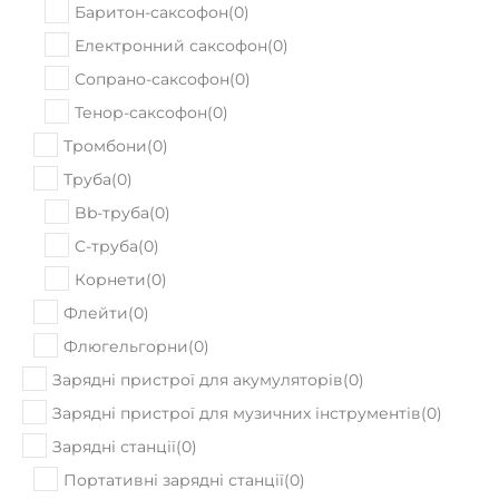
Баритон-саксофон
(
0
)
Електронний саксофон
(
0
)
Сопрано-саксофон
(
0
)
Тенор-саксофон
(
0
)
Тромбони
(
0
)
Труба
(
0
)
Bb-труба
(
0
)
C-труба
(
0
)
Корнети
(
0
)
Флейти
(
0
)
Флюгельгорни
(
0
)
Зарядні пристрої для акумуляторів
(
0
)
Зарядні пристрої для музичних інструментів
(
0
)
Зарядні станції
(
0
)
Портативні зарядні станції
(
0
)