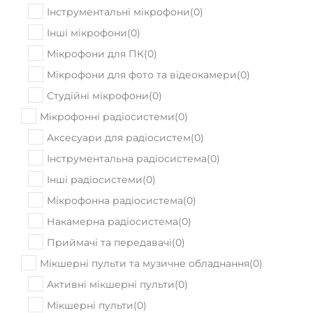
Інструментальні мікрофони
(
0
)
Інші мікрофони
(
0
)
Мікрофони для ПК
(
0
)
Мікрофони для фото та відеокамери
(
0
)
Студійні мікрофони
(
0
)
Мікрофонні радіосистеми
(
0
)
Аксесуари для радіосистем
(
0
)
Інструментальна радіосистема
(
0
)
Інші радіосистеми
(
0
)
Мікрофонна радіосистема
(
0
)
Накамерна радіосистема
(
0
)
Приймачі та передавачі
(
0
)
Мікшерні пульти та музичне обладнання
(
0
)
Активні мікшерні пульти
(
0
)
Мікшерні пульти
(
0
)