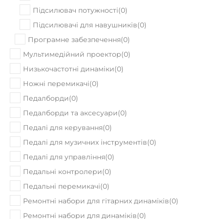
Підсилювач потужності
(
0
)
Підсилювачі для навушників
(
0
)
Програмне забезпечення
(
0
)
Мультимедійний проектор
(
0
)
Низькочастотні динаміки
(
0
)
Ножні перемикачі
(
0
)
Педалборди
(
0
)
Педалборди та аксесуари
(
0
)
Педалі для керування
(
0
)
Педалі для музичних інструментів
(
0
)
Педалі для управління
(
0
)
Педальні контролери
(
0
)
Педальні перемикачі
(
0
)
Ремонтні набори для гітарних динаміків
(
0
)
Ремонтні набори для динаміків
(
0
)