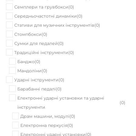
Семплери та грувбокси
(
0
)
Середньочастотні динаміки
(
0
)
Стативи для музичних інструментів
(
0
)
Стомпбокси
(
0
)
Сумки для педалей
(
0
)
Традиційні інструменти
(
0
)
Банджо
(
0
)
Мандоліни
(
0
)
Ударні інструменти
(
0
)
Барабанні педалі
(
0
)
Електронні ударні установки та ударні
(
0
)
інструменти
Драм машини, модулі
(
0
)
Електронна перкусія
(
0
)
Електронні ударні установки
(
0
)