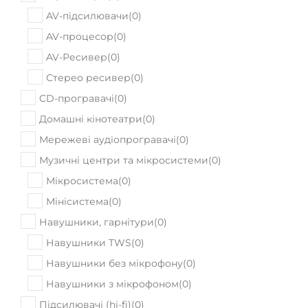
AV-підсилювачи
(
0
)
AV-процесор
(
0
)
AV-Ресивер
(
0
)
Стерео ресивер
(
0
)
CD-програвачі
(
0
)
Домашні кінотеатри
(
0
)
Мережеві аудіопрогравачі
(
0
)
Музичні центри та мікросистеми
(
0
)
Мікросистема
(
0
)
Мінісистема
(
0
)
Навушники, гарнітури
(
0
)
Навушники TWS
(
0
)
Навушники без мікрофону
(
0
)
Навушники з мікрофоном
(
0
)
Підсилювачі (hi-fi)
(
0
)