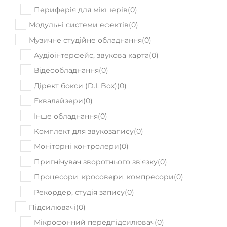
Периферія для мікшерів
(
0
)
Модульні системи ефектів
(
0
)
Музичне студійне обладнання
(
0
)
Аудіоінтерфейс, звукова карта
(
0
)
Відеообладнання
(
0
)
Дірект бокси (D.I. Box)
(
0
)
Еквалайзери
(
0
)
Інше обладнання
(
0
)
Комплект для звукозапису
(
0
)
Моніторні контролери
(
0
)
Пригнічувач зворотнього зв'язку
(
0
)
Процесори, кросовери, компресори
(
0
)
Рекордер, студія запису
(
0
)
Підсилювачі
(
0
)
Мікрофонний передпідсилювач
(
0
)