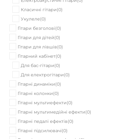
Електроакустичні гітари
(
0
)
Класичні гітари
(
0
)
Укулеле
(
0
)
Гітари безголові
(
0
)
Гітари для дітей
(
0
)
Гітари для лівшів
(
0
)
Гітарний кабінет
(
0
)
Для бас-гітари
(
0
)
Для електрогітари
(
0
)
Гітарні динаміки
(
0
)
Гітарні колонки
(
0
)
Гітарні мультиефекти
(
0
)
Гітарні мультимедійні ефекти
(
0
)
Гітарні педалі ефектів
(
0
)
Гітарні підсилювачі
(
0
)