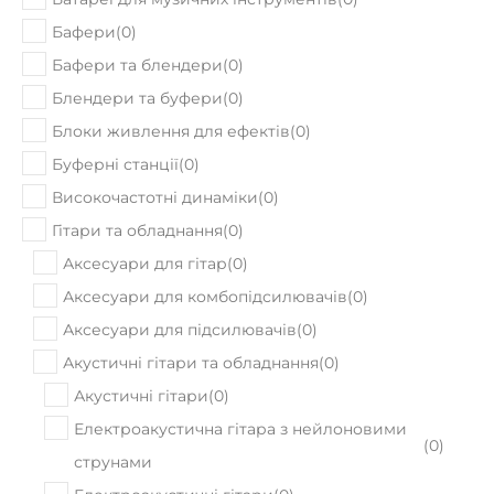
Бафери
(
0
)
Бафери та блендери
(
0
)
Блендери та буфери
(
0
)
Блоки живлення для ефектів
(
0
)
Буферні станції
(
0
)
Високочастотні динаміки
(
0
)
Гітари та обладнання
(
0
)
Аксесуари для гітар
(
0
)
Аксесуари для комбопідсилювачів
(
0
)
Аксесуари для підсилювачів
(
0
)
Акустичні гітари та обладнання
(
0
)
Акустичні гітари
(
0
)
Електроакустична гітара з нейлоновими
(
0
)
струнами