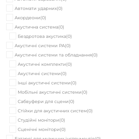
Автомати ударних
(
0
)
Акордеони
(
0
)
Акустична система
(
0
)
Бездротова акустика
(
0
)
Акустичні системи PA
(
0
)
Акустичні системи та обладнання
(
0
)
Акустичні комплекти
(
0
)
Акустичні системи
(
0
)
Інші акустичні системи
(
0
)
Мобільні акустичні системи
(
0
)
Сабвуфери для сцени
(
0
)
Стійки для акустичних систем
(
0
)
Студійні монітори
(
0
)
Сценічні монітори
(
0
)
Батареї для музичних інструментів
(
0
)