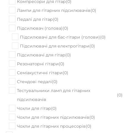
Компресори для гітар
(
0
)
Лампи для гітарних підсилювачів
(
0
)
Педалі для гітар
(
0
)
Підсилювач (голова)
(
0
)
Підсилювачі для бас-гітари (голови)
(
0
)
Підсилювачі для електрогітари
(
0
)
Підсилювачі для гітар
(
0
)
Резонаторні гітари
(
0
)
Семіакустичні гітари
(
0
)
Стендові педалі
(
0
)
Тестувальники ламп для гітарних
(
0
)
підсилювачів
Чохли для гітар
(
0
)
Чохли для гітарних підсилювачів
(
0
)
Чохли для гітарних процесорів
(
0
)