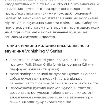
з надійних компонентів за простою схемою, а його
немає
Інтернет-радіо
настройка виконана таким чином, щоб тональний
баланс АС максимально збігався з іншими колонками
speaker in
Інші
фірми. Дана акустична система є відмінним вибором
при створенні систем мультирум в тих випадках, коли
немає
Картрідер
необхідно отримати якісне звучання музики, не
пластик
Матеріал корпусу
займаючи житловий простір.
немає
Пиловологозахищений корпус
Тонка стельова колонка високоякісного
звучання Vanishing V Series
немає
Підсилювач
Практично невидимі установки з найтоншої
немає
Пульт ДК
ґратами Polk Sheer Grille (з мініатюрними 0,6 мм
немає
Регулювання високих частот
перфораційними отворами)
Легкі поліпропіленові дифузори Dynamic Balance
немає
Регулювання низьких частот
забезпечують виняткову чіткість в діапазоні
середніх частот, сильні баси і високу ефективність.
немає
HDMI
Високоякісні рухливі шовкові купольні твітери
дозволяють регулювати рівень високих частот і
немає
RCA
забезпечують чудове реалістичне звучання при
немає
XLR
зниженні впливу крайових ефектів.
Оптимізація рівня спотворення звуку Klippel для
немає
Цифровий оптичний
створення ідеальної конструкції динаміка,