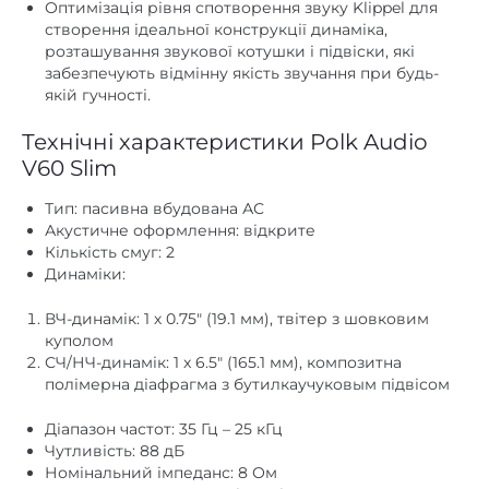
розташування звукової котушки і підвіски, які
немає
Цифровий коаксіальний
забезпечують відмінну якість звучання при будь-
якій гучності.
Вбудована
Установка
88
Чутливість, дБ/Вт/м
Технічні характеристики Polk Audio
V60 Slim
немає
Фазоінвертор
Тип: пасивна вбудована АС
немає
Функція Power Bank
Акустичне оформлення: відкрите
Кількість смуг: 2
Динаміки:
ВЧ-динамік: 1 х 0.75″ (19.1 мм), твітер з шовковим
куполом
СЧ/НЧ-динамік: 1 x 6.5″ (165.1 мм), композитна
полімерна діафрагма з бутилкаучуковым підвісом
Діапазон частот: 35 Гц – 25 кГц
Чутливість: 88 дБ
Номінальний імпеданс: 8 Ом
Рекомендована потужність підсилювача: 10 – 100 Вт
Форма: кругла