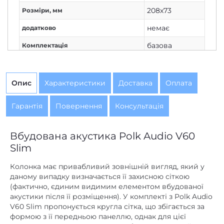
немає
додатково
базова
Комплектація
немає
Живлення
Немає
Дисплей
Опис
Характеристики
Доставка
Оплата
1
Кількість каналів
Гарантія
Повернення
Консультація
Немає
Вихід на навушники
Дротове
Вбудована акустика Polk Audio V60
Підключення
з'єднання
Slim
100
Потужність колонок, Вт
Колонка має привабливий зовнішній вигляд, який у
даному випадку визначається її захисною сіткою
немає
Потужність сабвуфера, Вт
(фактично, єдиним видимим елементом вбудованої
акустики після її розміщення). У комплекті з Polk Audio
немає
AirPlay
V60 Slim пропонується кругла сітка, що збігається за
немає
Bluetooth
формою з її передньою панеллю, однак для цієї
колонки додатково можна придбати квадратний
немає
DLNA
гриль. Якщо в приміщенні, де планується встановити