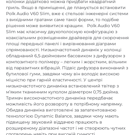
Polk Audio V60 Slim, вже є стельові інженерні системи
немає
Ethernet
з вихідними гратами саме такої форми, то подібне
рішення може виявитися кращим. Polk Audio V60
немає
mini Jack 3,5 mm
Slim має класичну двухополосную конфігурацію з
немає
NFC
коаксіальним розміщенням драйверів для скорочення
площі передньої панелі і вирівнювання діаграми
немає
TWS (бездротове стерео)
спрямованості. Низькочастотний динамік у колонці
обладнаний 6,5-дюймовим басовиком з дифузором з
немає
USB роз'єм
композитного полімеру – легким і жорстким, вільним
від паразитних вібрацій. Підвіс дифузора виконаний з
немає
Wi-Fi
бутилової гуми, завдяки чому він володіє високою
Автономність, год. (ємність
міцністю при гарній еластичності. У центрі
немає
низькочастотного динаміка встановлений твітер з
акумулятора, мАг)
м’яким тканинним куполом діаметром 0,75 дюйма.
немає
Вбудований FM-приймач
Тримач високочастотного динаміка передбачає
можливість його розвороту в потрібному напрямку.
немає
Вбудований аудіоплеєр
Обидва динаміка виготовлені за запатентованою
технологією Dynamic Balance, завдяки чому мають
немає
Вбудований мікрофон
підвищену звуковий віддачею працюють в
розширеному діапазоні частот і не створюють чутних
5
,
6
Діаметр НЧ дифузора, дюйм
спотворень навіть при високій гучності.
немає
Док-станція
Разделительый фільтр Polk Audio V60 Slim виконаний