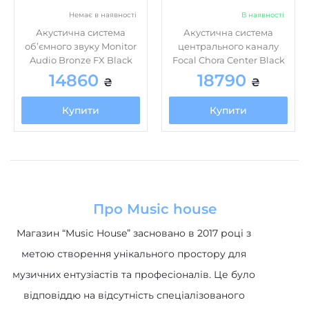
Акустична система
Акустична система
об’ємного звуку Monitor
центрального каналу
Audio Bronze FX Black
Focal Chora Center Black
14860
18790
₴
₴
Купити
Купити
Про Music house
Магазин “Music House” засновано в 2017 році з
метою створення унікального простору для
музичних ентузіастів та професіоналів. Це було
відповіддю на відсутність спеціалізованого
інтернет-магазину, де клієнти могли б