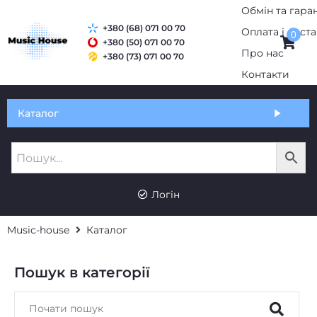
+380 (68) 071 00 70
0
+380 (50) 071 00 70
+380 (73) 071 00 70
Обмін та гарантія
Каталог
Оплата і доставка
Про нас
UK
RU
Контакти
Логін
Music-house
Каталог
Пошук в категорії