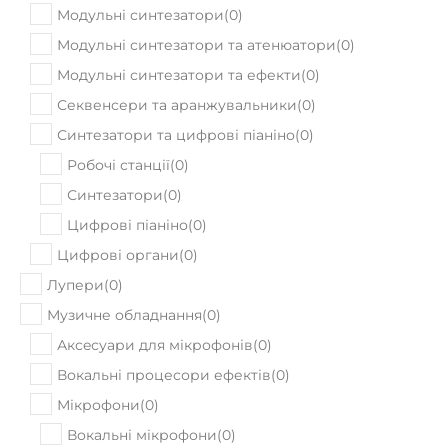
Модульні синтезатори
(
0
)
Модульні синтезатори та атенюатори
(
0
)
Модульні синтезатори та ефекти
(
0
)
Секвенсери та аранжувальники
(
0
)
Синтезатори та цифрові піаніно
(
0
)
Робочі станції
(
0
)
Синтезатори
(
0
)
Цифрові піаніно
(
0
)
Цифрові органи
(
0
)
Лупери
(
0
)
Музичне обладнання
(
0
)
Аксeсуари для мікрофонів
(
0
)
Вокальні процесори ефектів
(
0
)
Мікрофони
(
0
)
Вокальні мікрофони
(
0
)