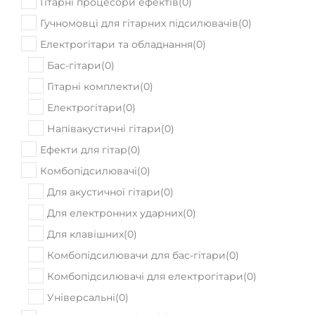
Гітарні процесори ефектів
(
0
)
Гучномовці для гітарних підсилювачів
(
0
)
Електрогітари та обладнання
(
0
)
Бас-гітари
(
0
)
Гітарні комплекти
(
0
)
Електрогітари
(
0
)
Напівакустичні гітари
(
0
)
Ефекти для гітар
(
0
)
Комбопідсилювачі
(
0
)
Для акустичної гітари
(
0
)
Для електронних ударних
(
0
)
Для клавішних
(
0
)
Комбопідсилювачи для бас-гітари
(
0
)
Комбопідсилювачі для електрогітари
(
0
)
Універсальні
(
0
)