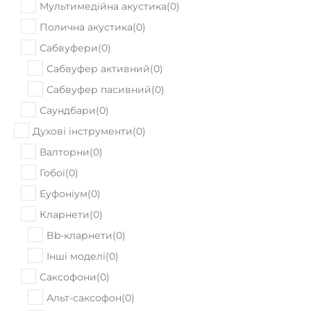
Мультимедійна акустика
(
0
)
Полична акустика
(
0
)
Сабвуфери
(
0
)
Сабвуфер активний
(
0
)
Сабвуфер пасивний
(
0
)
Саундбари
(
0
)
Духові інструменти
(
0
)
Валторни
(
0
)
Гобої
(
0
)
Еуфоніум
(
0
)
Кларнети
(
0
)
Bb-кларнети
(
0
)
Інші моделі
(
0
)
Саксофони
(
0
)
Альт-саксофон
(
0
)