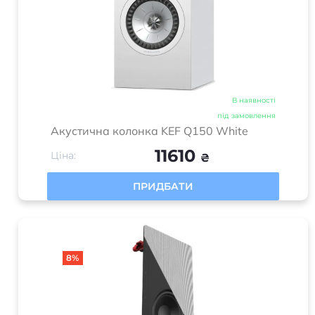
В наявності
під замовлення
Акустична колонка KEF Q150 White
11610
Ціна:
₴
ПРИДБАТИ
8%