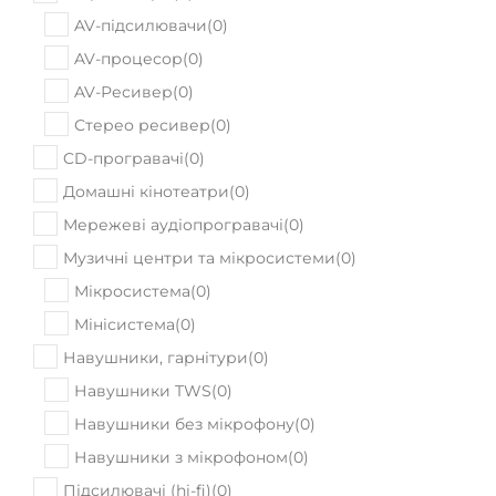
AV-підсилювачи
(
0
)
AV-процесор
(
0
)
AV-Ресивер
(
0
)
Стерео ресивер
(
0
)
CD-програвачі
(
0
)
Домашні кінотеатри
(
0
)
Мережеві аудіопрогравачі
(
0
)
Музичні центри та мікросистеми
(
0
)
Мікросистема
(
0
)
Мінісистема
(
0
)
Навушники, гарнітури
(
0
)
Навушники TWS
(
0
)
Навушники без мікрофону
(
0
)
Навушники з мікрофоном
(
0
)
Підсилювачі (hi-fi)
(
0
)