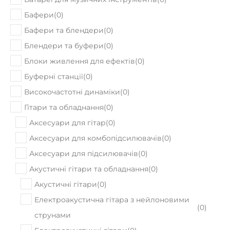
Бафери
(
0
)
Бафери та блендери
(
0
)
Блендери та буфери
(
0
)
Блоки живлення для ефектів
(
0
)
Буферні станції
(
0
)
Високочастотні динаміки
(
0
)
Гітари та обладнання
(
0
)
Аксесуари для гітар
(
0
)
Аксесуари для комбопідсилювачів
(
0
)
Аксесуари для підсилювачів
(
0
)
Акустичні гітари та обладнання
(
0
)
Акустичні гітари
(
0
)
Електроакустична гітара з нейлоновими
(
0
)
струнами