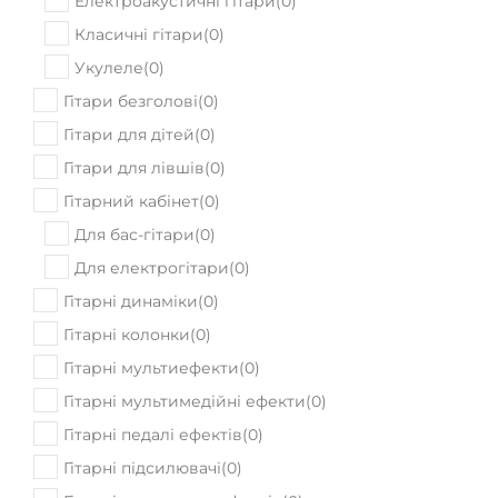
Електроакустичні гітари
(
0
)
Класичні гітари
(
0
)
Укулеле
(
0
)
Гітари безголові
(
0
)
Гітари для дітей
(
0
)
Гітари для лівшів
(
0
)
Гітарний кабінет
(
0
)
Для бас-гітари
(
0
)
Для електрогітари
(
0
)
Гітарні динаміки
(
0
)
Гітарні колонки
(
0
)
Гітарні мультиефекти
(
0
)
Гітарні мультимедійні ефекти
(
0
)
Гітарні педалі ефектів
(
0
)
Гітарні підсилювачі
(
0
)