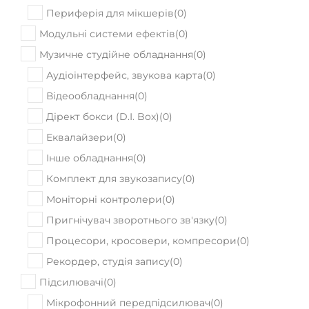
Периферія для мікшерів
(
0
)
Модульні системи ефектів
(
0
)
Музичне студійне обладнання
(
0
)
Аудіоінтерфейс, звукова карта
(
0
)
Відеообладнання
(
0
)
Дірект бокси (D.I. Box)
(
0
)
Еквалайзери
(
0
)
Інше обладнання
(
0
)
Комплект для звукозапису
(
0
)
Моніторні контролери
(
0
)
Пригнічувач зворотнього зв'язку
(
0
)
Процесори, кросовери, компресори
(
0
)
Рекордер, студія запису
(
0
)
Підсилювачі
(
0
)
Мікрофонний передпідсилювач
(
0
)