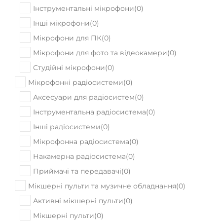
Інструментальні мікрофони
(
0
)
Інші мікрофони
(
0
)
Мікрофони для ПК
(
0
)
Мікрофони для фото та відеокамери
(
0
)
Студійні мікрофони
(
0
)
Мікрофонні радіосистеми
(
0
)
Аксесуари для радіосистем
(
0
)
Інструментальна радіосистема
(
0
)
Інші радіосистеми
(
0
)
Мікрофонна радіосистема
(
0
)
Накамерна радіосистема
(
0
)
Приймачі та передавачі
(
0
)
Мікшерні пульти та музичне обладнання
(
0
)
Активні мікшерні пульти
(
0
)
Мікшерні пульти
(
0
)