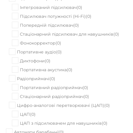
Інтегрований підсилювач
(
0
)
Підсилювач потужності (Hi-Fi)
(
0
)
Попередній підсилювач
(
0
)
Стаціонарний підсилювач для навушників
(
0
)
Фонокорректор
(
0
)
Портативне аудіо
(
0
)
Диктофони
(
0
)
Портативна акустика
(
0
)
Радіоприймачі
(
0
)
Портативний радіоприймач
(
0
)
Стаціонарний радіоприймач
(
0
)
Цифро-аналогові перетворювачі (ЦАП)
(
0
)
ЦАП
(
0
)
ЦАП з підсилювачем для навушників
(
0
)
Автомати барабанні
(
0
)