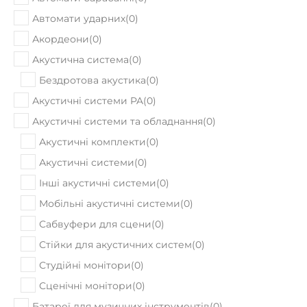
Автомати ударних
(
0
)
Акордеони
(
0
)
Акустична система
(
0
)
Бездротова акустика
(
0
)
Акустичні системи PA
(
0
)
Акустичні системи та обладнання
(
0
)
Акустичні комплекти
(
0
)
Акустичні системи
(
0
)
Інші акустичні системи
(
0
)
Мобільні акустичні системи
(
0
)
Сабвуфери для сцени
(
0
)
Стійки для акустичних систем
(
0
)
Студійні монітори
(
0
)
Сценічні монітори
(
0
)
Батареї для музичних інструментів
(
0
)