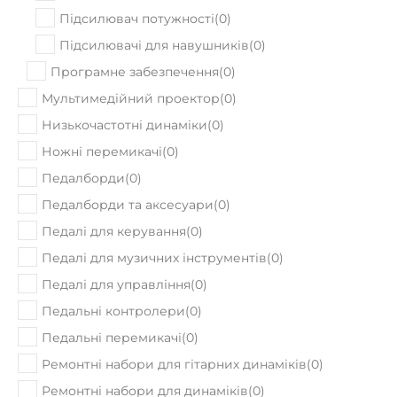
Підсилювач потужності
(
0
)
Підсилювачі для навушників
(
0
)
Програмне забезпечення
(
0
)
Мультимедійний проектор
(
0
)
Низькочастотні динаміки
(
0
)
Ножні перемикачі
(
0
)
Педалборди
(
0
)
Педалборди та аксесуари
(
0
)
Педалі для керування
(
0
)
Педалі для музичних інструментів
(
0
)
Педалі для управління
(
0
)
Педальні контролери
(
0
)
Педальні перемикачі
(
0
)
Ремонтні набори для гітарних динаміків
(
0
)
Ремонтні набори для динаміків
(
0
)