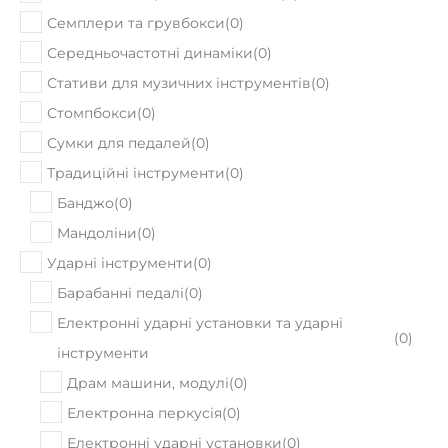
Семплери та грувбокси
(
0
)
Середньочастотні динаміки
(
0
)
Стативи для музичних інструментів
(
0
)
Стомпбокси
(
0
)
Сумки для педалей
(
0
)
Традиційні інструменти
(
0
)
Банджо
(
0
)
Мандоліни
(
0
)
Ударні інструменти
(
0
)
Барабанні педалі
(
0
)
Електронні ударні установки та ударні
(
0
)
інструменти
Драм машини, модулі
(
0
)
Електронна перкусія
(
0
)
Електронні ударні установки
(
0
)