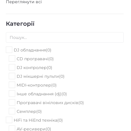
Переглянути всі
Категорії
DJ обладнання
(
0
)
CD програвачі
(
0
)
DJ контролер
(
0
)
DJ мікшерні пульти
(
0
)
MIDI-контролер
(
0
)
Інше обладнання (dj)
(
0
)
Програвачі вінілових дисків
(
0
)
Семплер
(
0
)
HiFi та HiEnd техніка
(
0
)
AV-ресивери
(
0
)