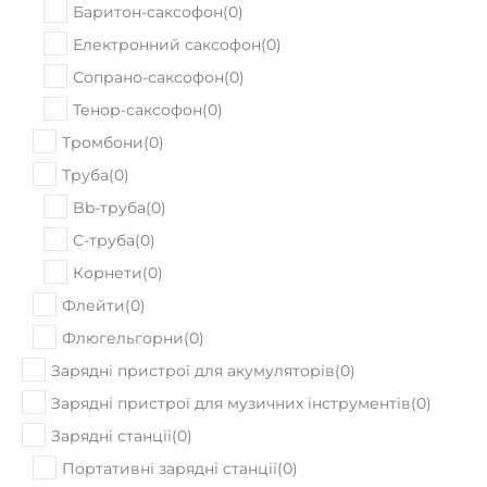
Баритон-саксофон
(
0
)
Електронний саксофон
(
0
)
Сопрано-саксофон
(
0
)
Тенор-саксофон
(
0
)
Тромбони
(
0
)
Труба
(
0
)
Bb-труба
(
0
)
C-труба
(
0
)
Корнети
(
0
)
Флейти
(
0
)
Флюгельгорни
(
0
)
Зарядні пристрої для акумуляторів
(
0
)
Зарядні пристрої для музичних інструментів
(
0
)
Зарядні станції
(
0
)
Портативні зарядні станції
(
0
)