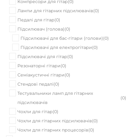
Компресори для гітар
(
0
)
Лампи для гітарних підсилювачів
(
0
)
Педалі для гітар
(
0
)
Підсилювач (голова)
(
0
)
Підсилювачі для бас-гітари (голови)
(
0
)
Підсилювачі для електрогітари
(
0
)
Підсилювачі для гітар
(
0
)
Резонаторні гітари
(
0
)
Семіакустичні гітари
(
0
)
Стендові педалі
(
0
)
Тестувальники ламп для гітарних
(
0
)
підсилювачів
Чохли для гітар
(
0
)
Чохли для гітарних підсилювачів
(
0
)
Чохли для гітарних процесорів
(
0
)