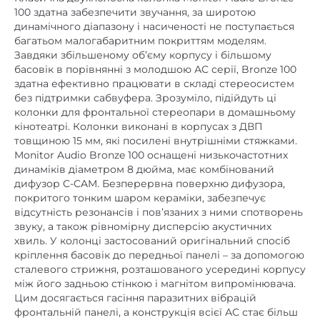
100 здатна забезпечити звучання, за широтою
немає
Пульт ДК
динамічного діапазону і насиченості не поступається
багатьом малогабаритним покриттям моделям.
немає
Регулювання високих частот
Завдяки збільшеному об’єму корпусу і більшому
басовік в порівнянні з молодшою ​​АС серії, Bronze 100
немає
Регулювання низьких частот
здатна ефективно працювати в складі стереосистем
полична
Установка
без підтримки сабвуфера. Зрозуміло, підійдуть ці
колонки для фронтальної стереопари в домашньому
в колонках
Фазоінвертор
кінотеатрі. Колонки виконані в корпусах з ДВП
товщиною 15 мм, які посилені внутрішніми стяжками.
немає
Функція Power Bank
Monitor Audio Bronze 100 оснащені низькочастотних
динаміків діаметром 8 дюйма, має комбінований
немає
Розміщення
дифузор C-CAM. Безперервна поверхню дифузора,
покритого тонким шаром кераміки, забезпечує
відсутність резонансів і пов’язаних з ними спотворень
звуку, а також рівномірну дисперсію акустичних
хвиль. У колонці застосований оригінальний спосіб
кріплення басовік до передньої панелі – за допомогою
сталевого стрижня, розташованого усередині корпусу
між його задньою стінкою і магнітом випромінювача.
Цим досягається гасіння паразитних вібрацій
фронтальній панелі, а конструкція всієї АС стає більш