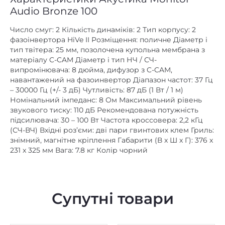
Audio Bronze 100
Число смуг: 2 Кількість динаміків: 2 Тип корпусу: 2
фазоінвертора HiVe II Розміщення: поличне Діаметр і
тип твітера: 25 мм, позолочена купольна мембрана з
матеріалу C-CAM Діаметр і тип НЧ / СЧ-
випромінювача: 8 дюйма, дифузор з C-CAM,
навантажений на фазоинвертор Діапазон частот: 37 Гц
– 30000 Гц (+/- 3 дБ) Чутливість: 87 дБ (1 Вт / 1 м)
Номінальний імпеданс: 8 Ом Максимальний рівень
звукового тиску: 110 дБ Рекомендована потужність
підсилювача: 30 – 100 Вт Частота кроссовера: 2,2 кГц
(СЧ-ВЧ) Вхідні роз’єми: дві пари гвинтових клем Гриль:
знімний, магнітне кріплення Габарити (В x Ш x Г): 376 x
231 x 325 мм Вага: 7.8 кг Колір чорний
Супутні товари