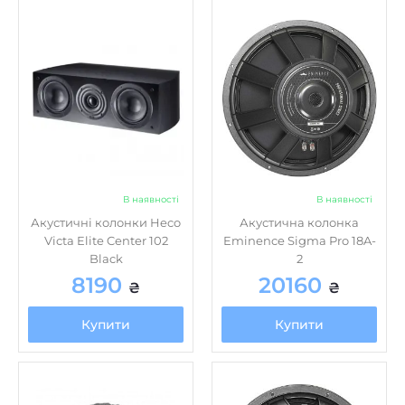
В наявності
В наявності
Акустичні колонки Heco
Акустична колонка
Victa Elite Center 102
Eminence Sigma Pro 18A-
Black
2
8190
20160
₴
₴
Купити
Купити