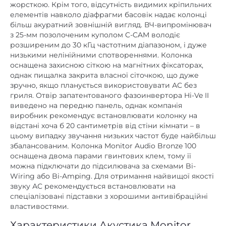
жорсткою. Крім того, відсутність видимих ​​кріпильних
елементів навколо діафрагми басовік надає колонці
більш акуратний зовнішній вигляд. ВЧ-випромінювач
з 25-мм позолоченим куполом C-CAM володіє
розширеним до 30 кГц частотним діапазоном, і дуже
низькими нелінійними спотвореннями. Колонка
оснащена захисною сіткою на магнітних фіксаторах,
однак пищалка закрита власної сіточкою, що дуже
зручно, якщо планується використовувати АС без
гриля. Отвір запатентованого фазоинвертора Hi-Ve II
виведено на передню панель, однак компанія
виробник рекомендує встановлювати колонку на
відстані хоча б 20 сантиметрів від стіни кімнати – в
цьому випадку звучання низьких частот буде найбільш
збалансованим. Колонка Monitor Audio Bronze 100
оснащена двома парами гвинтових клем, тому її
можна підключати до підсилювача за схемами Bi-
Wiring або Bi-Amping. Для отримання найвищої якості
звуку АС рекомендується встановлювати на
спеціалізовані підставки з хорошими антивібраційні
властивостями.
Характеристики Акустика Monitor