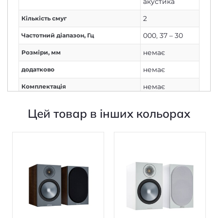
акустика
2
Кількість смуг
000
,
37 – 30
Частотний діапазон, Гц
немає
Розміри, мм
немає
додатково
немає
Комплектація
немає
Живлення
Цей товар в інших кольорах
Немає
Дисплей
2
Кількість каналів
Дротове
Підключення
з'єднання
100
Потужність колонок, Вт
немає
Потужність сабвуфера, Вт
немає
TWS (бездротове стерео)