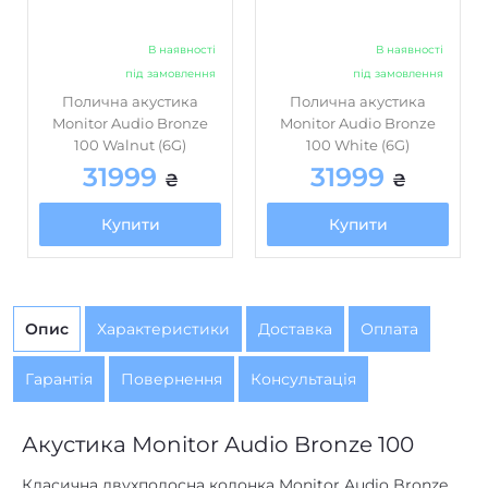
Автономність, год. (ємність
немає
В наявності
В наявності
акумулятора, мАг)
під замовлення
під замовлення
немає
Вбудований FM-приймач
Полична акустика
Полична акустика
Monitor Audio Bronze
Monitor Audio Bronze
немає
Вбудований аудіоплеєр
100 Walnut (6G)
100 White (6G)
31999
31999
немає
Вбудований мікрофон
₴
₴
87
Відношення сигнал/шум, дБ
Купити
Купити
немає
Док-станція
немає
Інтернет-радіо
Опис
Характеристики
Доставка
Оплата
немає
Картрідер
немає
Матеріал корпусу
Гарантія
Повернення
Консультація
немає
Матеріал обробки
Акустика Monitor Audio Bronze 100
немає
Пиловологозахищений корпус
немає
Підсилювач
Класична двухполосна колонка Monitor Audio Bronze