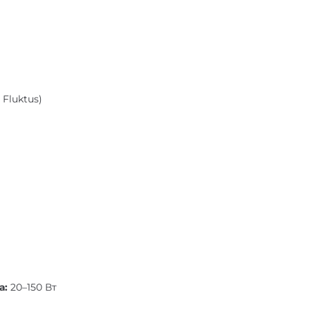
 Fluktus)
а:
20–150 Вт