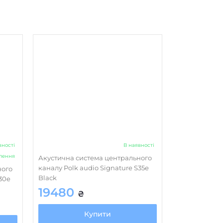
вності
В наявності
влення
Акустична система центрального
каналу Polk audio Signature S35e
ного
Black
30e
19480
₴
Купити