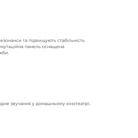
резонанси та підвищують стабільність
комутаційна панель оснащена
жби.
одне звучання у домашньому кінотеатрі,