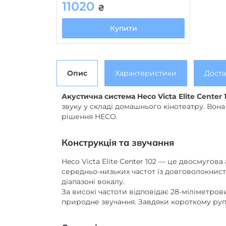
11020
₴
Купити
Опис
Характеристики
Доста
Акустична система Heco Victa Elite Center 
звуку у складі домашнього кінотеатру. Вона 
рішення HECO.
Конструкція та звучання
Heco Victa Elite Center 102 — це двосмугов
середньо-низьких частот із довговолокнист
діапазоні вокалу.
За високі частоти відповідає 28-міліметро
природне звучання. Завдяки короткому ру