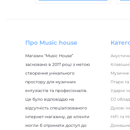
Про Music house
Катего
Магазин “Music House”
Акустичн
засновано в 2017 році з метою
Клавішні
створення унікального
Музичне
простору для музичних
Гітари т
ентузіастів та професіоналів.
Ударні і
Це було відповіддю на
DJ обла
відсутність спеціалізованого
Духові і
інтернет-магазину, де клієнти
HiFi та H
могли б отримати доступ до
Домашнє