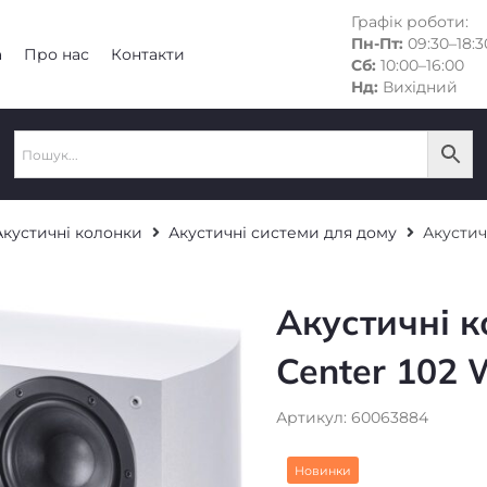
Графік роботи:
Пн-Пт:
09:30–18:3
а
Про нас
Контакти
Сб:
10:00–16:00
Нд:
Вихідний
Акустичні колонки
Акустичні системи для дому
Акустич
Акустичні к
Center 102 
Артикул: 60063884
Новинки