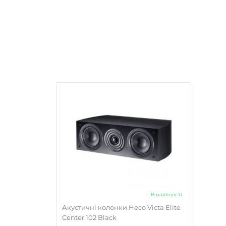
В наявності
Акустичні колонки Heco Victa Elite
Center 102 Black