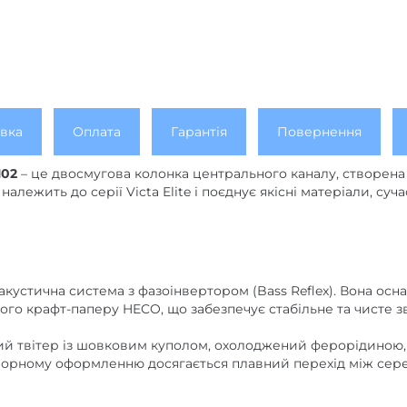
вка
Оплата
Гарантія
Повернення
102
– це двосмугова колонка центрального каналу, створена
належить до серії Victa Elite і поєднує якісні матеріали, су
а акустична система з фазоінвертором (Bass Reflex). Вона 
ого крафт-паперу HECO, що забезпечує стабільне та чисте з
вий твітер із шовковим куполом, охолоджений ферорідиною, 
порному оформленню досягається плавний перехід між сере