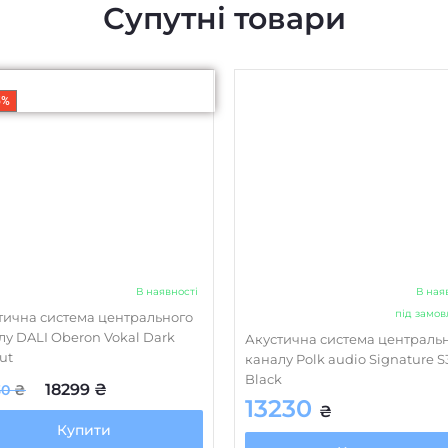
Супутні товари
5%
В наявності
В ная
під замо
тична система центрального
лу DALI Oberon Vokal Dark
Акустична система централь
ut
каналу Polk audio Signature S
Black
18299
₴
30
₴
13230
₴
Купити