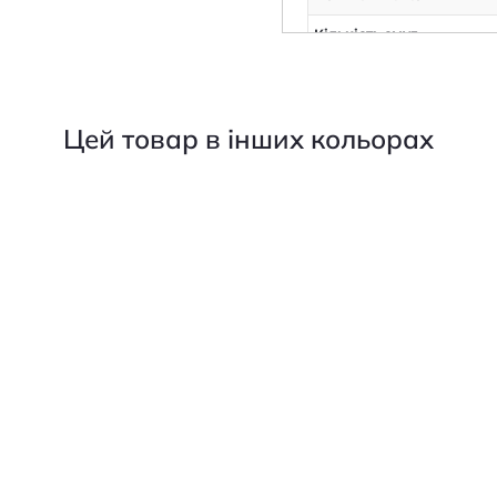
Кількість смуг
Потужність колонок, Вт
Мінімальні частоти відтв
Цей товар в інших кольорах
Відношення сигнал/шум,
Вхідний опір, Ом
Фазоінвертор
Діаметр дифузора сабву