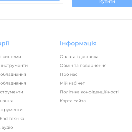
Купити
рії
Інформація
і системи
Оплата і доставка
 інструменти
Обмін та повернення
 обладнання
Про нас
а обладнання
Мій кабінет
нструменти
Політика конфіденційності
днання
Карта сайта
нструменти
iEnd техніка
 аудіо