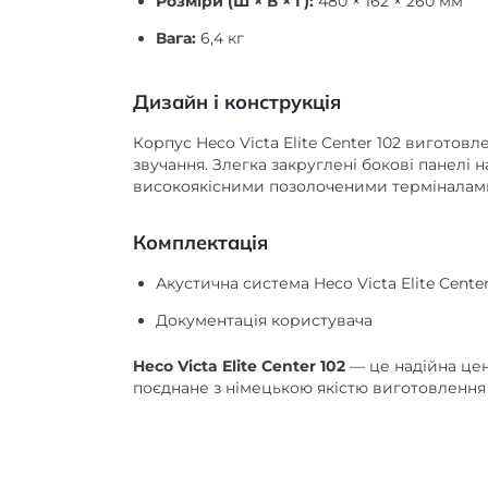
Розміри (Ш × В × Г):
480 × 162 × 260 мм
Вага:
6,4 кг
Дизайн і конструкція
Корпус Heco Victa Elite Center 102 вигото
звучання. Злегка закруглені бокові панелі
високоякісними позолоченими терміналами,
Комплектація
Акустична система Heco Victa Elite Center
Документація користувача
Heco Victa Elite Center 102
— це надійна цен
поєднане з німецькою якістю виготовлення