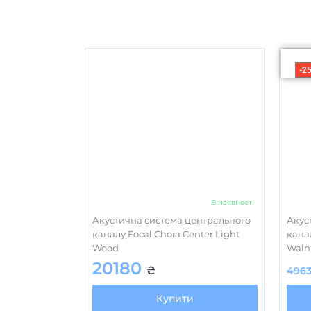
-2
В наявності
Акустична система центрального
Акус
каналу Focal Chora Center Light
кана
Wood
Waln
20180
₴
496
Купити