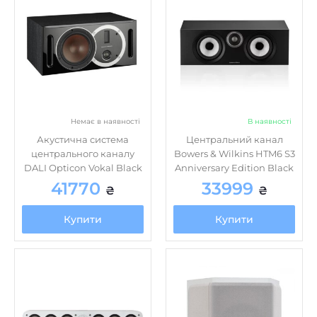
8
Діаметр НЧ дифузора, дюйм
немає
Док-станція
немає
Інтернет-радіо
speaker in
Інші
немає
Картрідер
Немає в наявності
В наявності
Акустична система
Центральний канал
пластик
Матеріал корпусу
центрального каналу
Bowers & Wilkins HTM6 S3
немає
Пиловологозахищений корпус
DALI Opticon Vokal Black
Anniversary Edition Black
41770
33999
немає
Підсилювач
₴
₴
немає
Пульт ДК
Купити
Купити
немає
Регулювання високих частот
немає
Регулювання низьких частот
немає
HDMI
немає
RCA