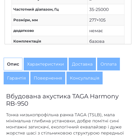
35-25000
Частотний діапазон, Гц
277×105
Розміри, мм
немає
додатково
базова
Комплектація
немає
Живлення
Немає
Дисплей
Опис
Характеристики
Доставка
Оплата
1
Кількість каналів
Гарантія
Повернення
Консультація
Немає
Вихід на навушники
Дротове
Вбудована акустика TAGA Harmony
Підключення
з'єднання
RB-950
110
Потужність колонок, Вт
Тонка низькопрофільна рамка TAGA (TSLB), мала
мінімальна глибина установки, добре помітні сині
немає
Потужність сабвуфера, Вт
монтажні затискачі, екологічний еквалайзер і дуже
жорстке шасі з стільниковою структурою передньої
немає
AirPlay