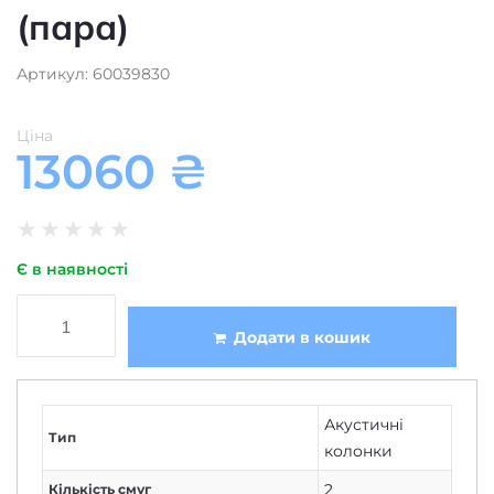
(пара)
Артикул: 60039830
Ціна
13060
₴
★
★
★
★
★
Є в наявності
Додати в кошик
Акустичні
Тип
колонки
2
Кількість смуг