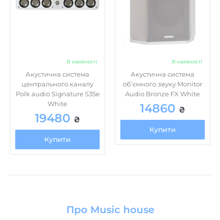
немає
XLR
немає
Цифровий оптичний
немає
Цифровий коаксіальний
В наявності
В наявності
Вбудована
Установка
Акустична система
Акустична система
90
Чутливість, дБ/Вт/м
центрального каналу
об’ємного звуку Monitor
Polk audio Signature S35e
Audio Bronze FX White
немає
Фазоінвертор
White
14860
₴
19480
немає
Функція Power Bank
₴
Купити
Купити
Про Music house