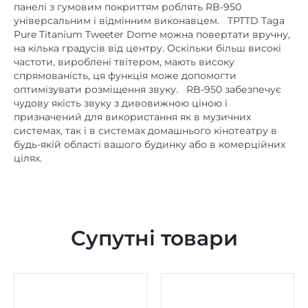
панелі з гумовим покриттям роблять RB-950
немає
Bluetooth
універсальним і відмінним виконавцем. TPTTD Taga
Pure Titanium Tweeter Dome можна повертати вручну,
немає
DLNA
на кілька градусів від центру. Оскільки більш високі
частоти, вироблені твітером, мають високу
немає
Ethernet
спрямованість, ця функція може допомогти
оптимізувати розміщення звуку. RB-950 забезпечує
немає
mini Jack 3,5 mm
чудову якість звуку з дивовижною ціною і
немає
NFC
призначений для використання як в музичних
системах, так і в системах домашнього кінотеатру в
немає
TWS (бездротове стерео)
будь-якій області вашого будинку або в комерційних
цілях.
немає
USB роз'єм
немає
Wi-Fi
Автономність, год. (ємність
немає
акумулятора, мАг)
Супутні товари
немає
Вбудований FM-приймач
немає
Вбудований аудіоплеєр
немає
Вбудований мікрофон