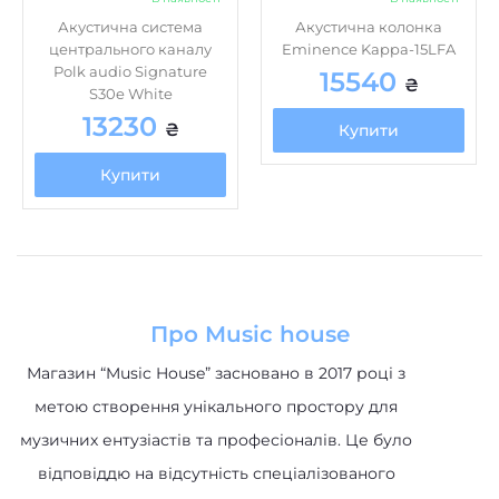
Акустична система
Акустична колонка
центрального каналу
Eminence Kappa-15LFA
Polk audio Signature
15540
₴
S30e White
13230
₴
Купити
Купити
Про Music house
Магазин “Music House” засновано в 2017 році з
метою створення унікального простору для
музичних ентузіастів та професіоналів. Це було
відповіддю на відсутність спеціалізованого