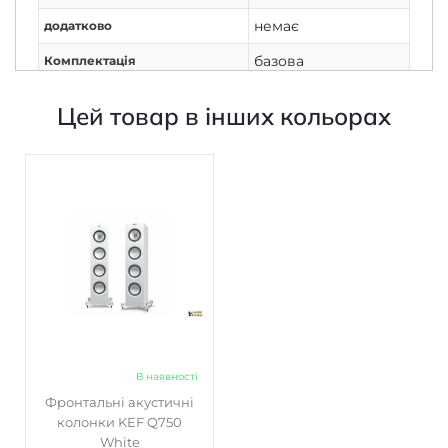
немає
додатково
базова
Комплектація
немає
Живлення
Цей товар в інших кольорах
Немає
Дисплей
2
Кількість каналів
Немає
Вихід на навушники
Дротове з'єднання
Підключення
300 (2х150)
Потужність колонок, Вт
немає
Потужність сабвуфера, Вт
немає
AirPlay
немає
Bluetooth
В наявності
Фронтальні акустичні
немає
DLNA
колонки KEF Q750
White
немає
Ethernet