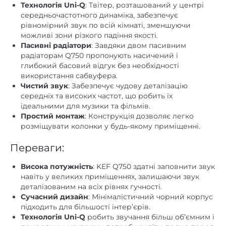
Технологія Uni-Q
: Твітер, розташований у центрі
немає
Цифровий коаксіальний
середньочастотного динаміка, забезпечує
рівномірний звук по всій кімнаті, зменшуючи
підлогова
Установка
можливі зони різкого падіння якості.
Пасивні радіатори
: Завдяки двом пасивним
88
Чутливість, дБ/Вт/м
радіаторам Q750 пропонують насичений і
глибокий басовий відгук без необхідності
в колонках
Фазоінвертор
використання сабвуфера.
немає
Функція Power Bank
Чистий звук
: Забезпечує чудову деталізацію
середніх та високих частот, що робить їх
ідеальними для музики та фільмів.
Простий монтаж
: Конструкція дозволяє легко
розміщувати колонки у будь-якому приміщенні.
Переваги:
Висока потужність
: KEF Q750 здатні заповнити звук
навіть у великих приміщеннях, залишаючи звук
деталізованим на всіх рівнях гучності.
Сучасний дизайн
: Мінімалістичний чорний корпус
підходить для більшості інтер’єрів.
Технологія Uni-Q
робить звучання більш об’ємним і