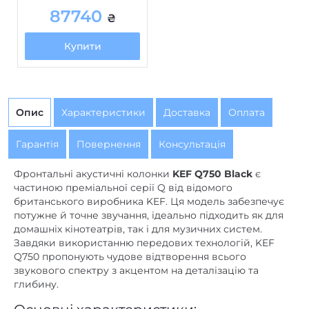
87740
₴
немає
mini Jack 3,5 mm
Купити
немає
NFC
немає
TWS (бездротове стерео)
немає
USB роз'єм
Опис
Характеристики
Доставка
Оплата
немає
Wi-Fi
Гарантія
Автономність, год. (ємність
Повернення
Консультація
немає
акумулятора, мАг)
Фронтальні акустичні колонки
KEF Q750 Black
є
немає
Вбудований FM-приймач
частиною преміальної серії Q від відомого
британського виробника KEF. Ця модель забезпечує
немає
Вбудований аудіоплеєр
потужне й точне звучання, ідеально підходить як для
домашніх кінотеатрів, так і для музичних систем.
немає
Вбудований мікрофон
Завдяки використанню передових технологій, KEF
Q750 пропонують чудове відтворення всього
5
,
6
Діаметр НЧ дифузора, дюйм
звукового спектру з акцентом на деталізацію та
немає
Док-станція
глибину.
немає
Інтернет-радіо