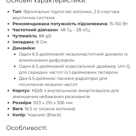
Основні характеристики:
speaker in
Інші
Тип
: Фронтальні підлогові колонки, 2.5-смугова
акустична система
немає
Картрідер
Рекомендована потужність підсилювача
: 15-150 Вт
Частотний діапазон
: 48 Гц – 28 кГц
МДФ
Матеріал корпусу
Чутливість
: 88 дБ
шпон
Матеріал обробки
Імпеданс
: 8 Ом
Динаміки
:
Пиловологозахищений
Один 6.5-дюймовий низькочастотний динамік із
немає
корпус
алюмінієвим дифузором
Один 6.5-дюймовий коаксіальний драйвер Uni-Q
немає
Підсилювач
для середніх частот із 1-дюймовим твітером
Два 6.5-дюймові пасивні радіатори для
немає
Пульт ДК
посилення низьких частот
Корпус
: МДФ з внутрішньою амортизацією для
немає
Регулювання високих частот
зменшення небажаних резонансів
немає
Регулювання низьких частот
Розміри
: 923 х 210 х 306 мм
Вага
: 16,5 кг (кожна колонка)
немає
RCA
Колір
: Чорний (Black)
немає
XLR
Особливості:
немає
Цифровий оптичний