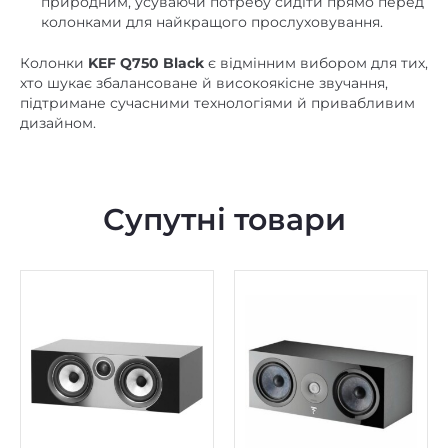
природним, усуваючи потребу сидіти прямо перед
колонками для найкращого прослуховування.
Колонки
KEF Q750 Black
є відмінним вибором для тих,
хто шукає збалансоване й високоякісне звучання,
підтримане сучасними технологіями й привабливим
дизайном.
Супутні товари