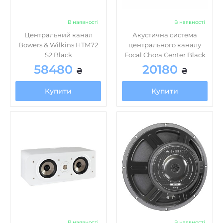
В наявності
В наявності
Центральний канал
Акустична система
Bowers & Wilkins HTM72
центрального каналу
S2 Black
Focal Chora Center Black
58480
20180
₴
₴
Купити
Купити
В наявності
В наявності