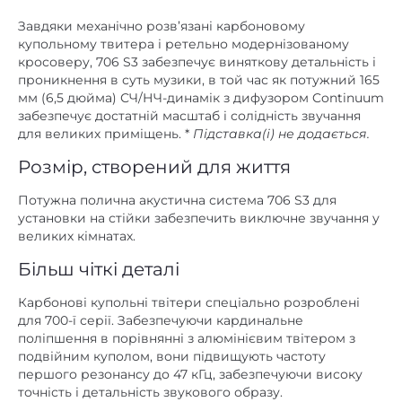
5
,
6
Діаметр НЧ дифузора, дюйм
купольному твитера і ретельно модернізованому
кросоверу, 706 S3 забезпечує виняткову детальність і
немає
Док-станція
проникнення в суть музики, в той час як потужний 165
немає
Інтернет-радіо
мм (6,5 дюйма) СЧ/НЧ-динамік з дифузором Continuum
забезпечує достатній масштаб і солідність звучання
speaker in
Інші
для великих приміщень. *
Підставка(і) не додається.
немає
Картрідер
Розмір, створений для життя
МДФ
Матеріал корпусу
Потужна полична акустична система 706 S3 для
установки на стійки забезпечить виключне звучання у
шпон
Матеріал обробки
великих кімнатах.
немає
Підсилювач
Більш чіткі деталі
немає
Пульт ДК
Карбонові купольні твітери спеціально розроблені
немає
Регулювання високих частот
для 700-ї серії. Забезпечуючи кардинальне
поліпшення в порівнянні з алюмінієвим твітером з
немає
Регулювання низьких частот
подвійним куполом, вони підвищують частоту
першого резонансу до 47 кГц, забезпечуючи високу
немає
RCA
точність і детальність звукового образу.
немає
XLR
Дійсно вражаюче звучання