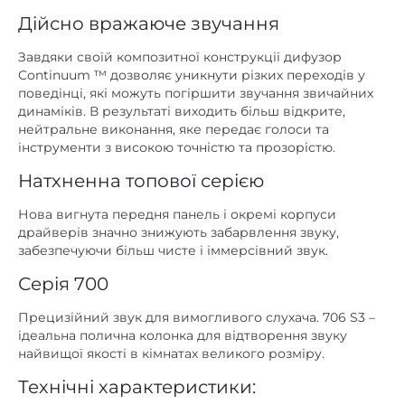
немає
Цифровий оптичний
Завдяки своїй композитної конструкції дифузор
немає
Цифровий коаксіальний
Continuum ™ дозволяє уникнути різких переходів у
поведінці, які можуть погіршити звучання звичайних
полична
Установка
динаміків. В результаті виходить більш відкрите,
нейтральне виконання, яке передає голоси та
88
Чутливість, дБ/Вт/м
інструменти з високою точністю та прозорістю.
в колонках
Фазоінвертор
Натхненна топової серією
фронтальні
Розміщення
Нова вигнута передня панель і окремі корпуси
драйверів значно знижують забарвлення звуку,
забезпечуючи більш чисте і іммерсівний звук.
Серія 700
Прецизійний звук для вимогливого слухача. 706 S3 –
ідеальна полична колонка для відтворення звуку
найвищої якості в кімнатах великого розміру.
Технічні характеристики:
2-смугова полична АС з фазоінвертором