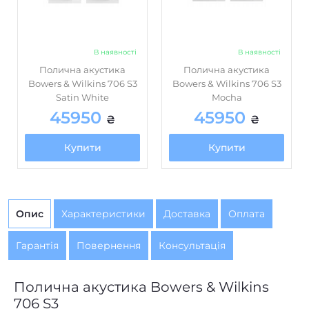
немає
AirPlay
немає
Bluetooth
В наявності
В наявності
Полична акустика
Полична акустика
немає
DLNA
Bowers & Wilkins 706 S3
Bowers & Wilkins 706 S3
Satin White
Mocha
немає
Ethernet
45950
45950
₴
₴
немає
mini Jack 3,5 mm
Купити
Купити
немає
NFC
немає
USB роз'єм
немає
Wi-Fi
Опис
Характеристики
Доставка
Оплата
Автономність, год. (ємність
немає
акумулятора, мАг)
Гарантія
Повернення
Консультація
немає
Вбудований FM-приймач
Полична акустика Bowers & Wilkins
немає
Вбудований аудіоплеєр
706 S3
немає
Вбудований мікрофон
Завдяки механічно розв’язані карбоновому