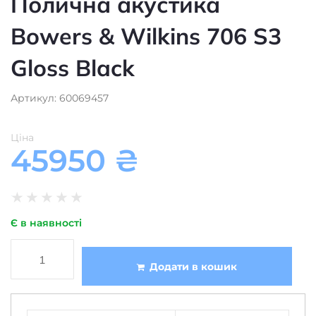
Bowers & Wilkins 706 S3
Gloss Black
Артикул: 60069457
Ціна
45950
₴
★
★
★
★
★
Є в наявності
Додати в кошик
Фронтальні
Тип