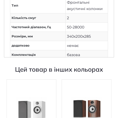
акустичні колонки
2
Кількість смуг
50-28000
Частотний діапазон, Гц
340х200х285
Розміри, мм
немає
додатково
базова
Комплектація
немає
Живлення
Цей товар в інших кольорах
Немає
Дисплей
2
Кількість каналів
Немає
Вихід на навушники
Дротове з'єднання
Підключення
240 (2х120)
Потужність колонок, Вт
немає
Потужність сабвуфера, Вт