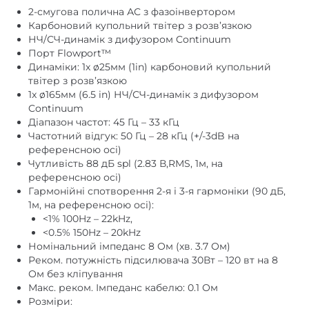
Карбоновий купольний твітер з розв’язкою
НЧ/СЧ-динамік з дифузором Continuum
Порт Flowport™
Динаміки: 1x ø25мм (1in) карбоновий купольний
твітер з розв’язкою
1x ø165мм (6.5 in) НЧ/СЧ-динамік з дифузором
Continuum
Діапазон частот: 45 Гц – 33 кГц
Частотний відгук: 50 Гц – 28 кГц (+/-3dB на
референсною осі)
Чутливість 88 дБ spl (2.83 В,RMS, 1м, на
референсною осі)
Гармонійні спотворення 2-я і 3-я гармоніки (90 дБ,
1м, на референсною осі):
<1% 100Hz – 22kHz,
<0.5% 150Hz – 20kHz
Номінальний імпеданс 8 Ом (хв. 3.7 Ом)
Реком. потужність підсилювача 30Вт – 120 вт на 8
Ом без кліпування
Макс. реком. Імпеданс кабелю: 0.1 Ом
Розміри:
Висота: 345мм (13.6 in) (тільки корпус)
Ширина: 192мм (7.6 in) (тільки корпус)