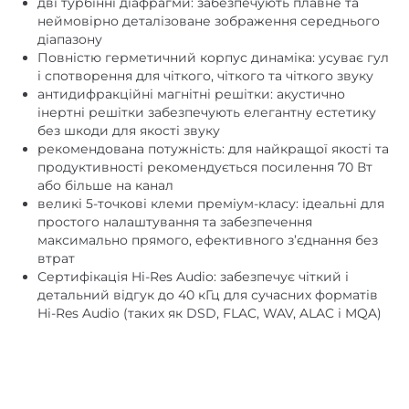
дві турбінні діафрагми: забезпечують плавне та
Регулювання високих
немає
неймовірно деталізоване зображення середнього
частот
діапазону
Повністю герметичний корпус динаміка: усуває гул
Регулювання низьких
немає
і спотворення для чіткого, чіткого та чіткого звуку
частот
антидифракційні магнітні решітки: акустично
інертні решітки забезпечують елегантну естетику
немає
HDMI
без шкоди для якості звуку
немає
RCA
рекомендована потужність: для найкращої якості та
продуктивності рекомендується посилення 70 Вт
немає
XLR
або більше на канал
великі 5-точкові клеми преміум-класу: ідеальні для
немає
Цифровий оптичний
простого налаштування та забезпечення
максимально прямого, ефективного з’єднання без
немає
Цифровий коаксіальний
втрат
полична
Установка
Сертифікація Hi-Res Audio: забезпечує чіткий і
детальний відгук до 40 кГц для сучасних форматів
5
,
86
Чутливість, дБ/Вт/м
Hi-Res Audio (таких як DSD, FLAC, WAV, ALAC і MQA)
немає
Фазоінвертор
немає
Функція Power Bank
фронтальні
Розміщення