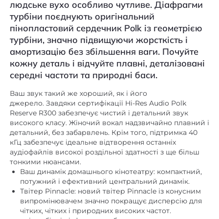
людське вухо особливо чутливе. Діафрагми
немає
Вбудований мікрофон
турбіни поєднують оригінальний
пінопластовий сердечник Polk із геометрією
Діаметр НЧ дифузора,
25
,
5
турбіни, значно підвищуючи жорсткість і
дюйм
амортизацію без збільшення ваги. Почуйте
немає
Док-станція
кожну деталь і відчуйте плавні, деталізовані
середні частоти та природні баси.
немає
Інтернет-радіо
speaker in
Інші
Ваш звук такий же хороший, як і його
джерело. Завдяки сертифікації Hi-Res Audio Polk
немає
Картрідер
Reserve R300 забезпечує чистий і детальний звук
високого класу. Жіночий вокал надзвичайно плавний і
МДФ
Матеріал корпусу
детальний, без забарвлень. Крім того, підтримка 40
кГц забезпечує ідеальне відтворення останніх
шпон
Матеріал обробки
аудіофайлів високої роздільної здатності з ще більш
Пиловологозахищений
тонкими нюансами.
немає
Ваш динамік домашнього кінотеатру: компактний,
корпус
потужний і ефективний центральний динамік.
немає
Підсилювач
Твітер Pinnacle: новий твітер Pinnacle із конусним
випромінювачем значно покращує дисперсію для
немає
Пульт ДК
чітких, чітких і природних високих частот.