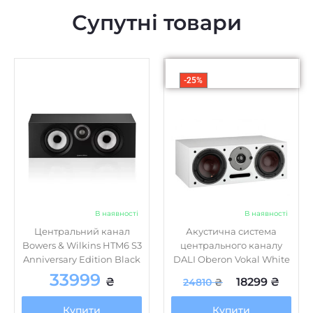
Супутні товари
-25%
В наявності
В наявності
Центральний канал
Акустична система
Bowers & Wilkins HTM6 S3
центрального каналу
Anniversary Edition Black
DALI Oberon Vokal White
33999
₴
18299
₴
24810
₴
Купити
Купити