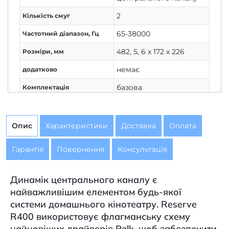
2
Кількість смуг
65-38000
Частотний діапазон, Гц
482
,
5
,
6 x 172 x 226
Розміри, мм
немає
додатково
базова
Комплектація
немає
Живлення
Немає
Дисплей
Опис
Характеристики
Доставка
Оплата
1
Кількість каналів
Гарантія
Повернення
Консультація
Немає
Вихід на навушники
дротове
Підключення
Динамік центрального каналу є
найважливішим елементом будь-якої
200
Потужність колонок, Вт
системи домашнього кінотеатру. Reserve
немає
Потужність сабвуфера, Вт
R400 використовує флагманську схему
найновіших драйверів Polk, щоб забезпечити