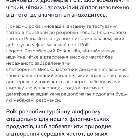
немає
AirPlay
чіткий, чіткий і зрозумілий діалог незалежно
немає
Bluetooth
від того, де в кімнаті ви знаходитесь.
немає
DLNA
Понад 40 років інновацій, дизайну та тестування
твітерів призвели до розробки нового 1-дюймового
немає
Ethernet
твітера Pinnacle із конусним випромінювачем, який
немає
mini Jack 3,5 mm
дебютував у флагманській серії Polk
Legend. Розроблений Polk Audio, він забезпечує
немає
NFC
надчітке, чітке відтворення високих частот без
небажаного забарвлення чи
немає
TWS (бездротове стерео)
спотворення. Високочастотний динамік Pinnacle має
тонко налаштований хвилевід, який значно покращує
немає
USB роз'єм
дисперсію високочастотної енергії, забезпечуючи
немає
Wi-Fi
широку «зону насолоди», тоді як критично
демпфована задня камера допомагає подолати будь-
Автономність, год.
які небажані резонанси.
немає
(ємність акумулятора,
Polk розробив турбінну діафрагму
мАг)
спеціально для наших флагманських
немає
Вбудований FM-приймач
продуктів, щоб забезпечити природне
відтворення середніх частот, до яких
немає
Вбудований аудіоплеєр