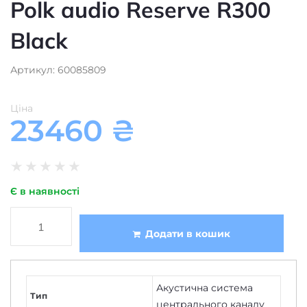
Polk audio Reserve R300
Black
Артикул: 60085809
Ціна
23460
₴
★
★
★
★
★
Є в наявності
Додати в кошик
Акустична система
Тип
центрального каналу