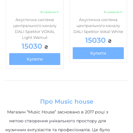
В наявності
В наявності
Акустична система
Акустична система
центрального каналу
центрального каналу
DALI Spektor VOKAL
DALI Spektor Vokal White
Light Walnut
15030
₴
15030
₴
Купити
Купити
Про Music house
Магазин “Music House” засновано в 2017 році з
метою створення унікального простору для
музичних ентузіастів та професіоналів. Це було
відповіддю на відсутність спеціалізованого