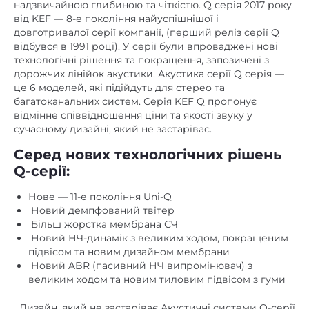
довготривалої серії компанії, (перший реліз серії Q
немає
mini Jack 3,5 mm
відбувся в 1991 році). У серії були впроваджені нові
технологічні рішення та покращення, запозичені з
немає
NFC
дорожчих лінійок акустики. Акустика серії Q серія —
це 6 моделей, які підійдуть для стерео та
немає
TWS (бездротове стерео)
багатоканальних систем. Серія KEF Q пропонує
відмінне співвідношення ціни та якості звуку у
немає
USB роз'єм
сучасному дизайні, який не застаріває.
немає
Wi-Fi
Серед нових технологічних рішень
Автономність, год. (ємність
Q-серії:
немає
акумулятора, мАг)
Нове — 11-е покоління Uni-Q
немає
Вбудований FM-приймач
Новий демпфований твітер
Більш жорстка мембрана СЧ
немає
Вбудований аудіоплеєр
Новий НЧ-динамік з великим ходом, покращеним
підвісом та новим дизайном мембрани
немає
Вбудований мікрофон
Новий ABR (пасивний НЧ випромінювач) з
8
Діаметр НЧ дифузора, дюйм
великим ходом та новим тиловим підвісом з гуми
немає
Док-станція
Дизайн, який не застаріває Акустичні системи Q-серії
виконані в мінімалістичному дизайні, який не старіє.
немає
Інтернет-радіо