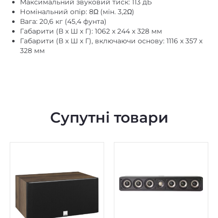
Вага: 20,6 кг (45,4 фунта)
немає
Цифровий коаксіальний
Габарити (В x Ш x Г): 1062 x 244 x 328 мм
Габарити (В x Ш x Г), включаючи основу: 1116 x 357 x
підлогова
Установка
328 мм
91
Чутливість, дБ/Вт/м
в колонках
Фазоінвертор
немає
Функція Power Bank
Супутні товари