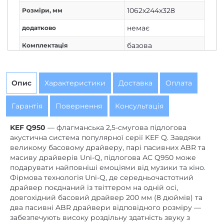
немає
додатково
базова
Комплектація
немає
Живлення
Немає
Дисплей
Опис
Характеристики
Доставка
Оплата
2
Кількість каналів
Гарантія
Повернення
Консультація
Немає
Вихід на навушники
KEF Q950
— флагманська 2,5-смугова підлогова
Дротове з'єднання
Підключення
акустична система популярної серії KEF Q. Завдяки
великому басовому драйверу, парі пасивних ABR та
400 (2х200)
Потужність колонок, Вт
масиву драйверів Uni-Q, підлогова АС Q950 може
подарувати найповніші емоціями від музики та кіно.
немає
Потужність сабвуфера, Вт
Фірмова технологія Uni-Q, де середньочастотний
немає
AirPlay
драйвер поєднаний із твіттером на одній осі,
довгохідний басовий драйвер 200 мм (8 дюймів) та
немає
Bluetooth
два пасивні ABR драйвери відповідного розміру —
забезпечують високу роздільну здатність звуку з
немає
DLNA
надзвичайною глибиною та чіткістю. Q серія 2017 року
від KEF — 8-е покоління найуспішнішої і
немає
Ethernet