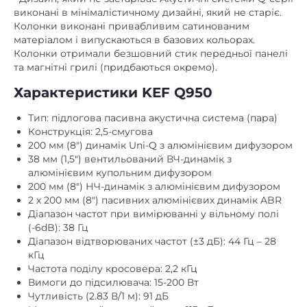
Колонки виконані привабливим сатинованим
матеріалом і випускаються в базових кольорах.
speaker in
Інші
Колонки отримали безшовний стик передньої панелі
немає
Картрідер
та магнітні грилі (придбаються окремо).
МДФ
Матеріал корпусу
Характеристики KEF Q950
шпон
Матеріал обробки
Тип: підлогова пасивна акустична система (пара)
Конструкція: 2,5-смугова
Пиловологозахищений
немає
200 мм (8″) динамік Uni-Q з алюмінієвим дифузором
корпус
38 мм (1,5″) вентильований ВЧ-динамік з
алюмінієвим купольним дифузором
немає
Підсилювач
200 мм (8″) НЧ-динамік з алюмінієвим дифузором
2 x 200 мм (8″) пасивних алюмінієвих динамік ABR
немає
Пульт ДК
Діапазон частот при вимірюванні у вільному полі
немає
Регулювання високих частот
(-6dB): 38 Гц
Діапазон відтворюваних частот (±3 дБ): 44 Гц – 28
немає
Регулювання низьких частот
кГц
Частота поділу кросовера: 2,2 кГц
немає
RCA
Вимоги до підсилювача: 15-200 Вт
Чутливість (2.83 В/1 м): 91 дБ
немає
XLR
Максимальний звуковий тиск: 113 дБ
немає
Цифровий оптичний
Номінальний опір: 8Ω (мін. 3,2Ω)