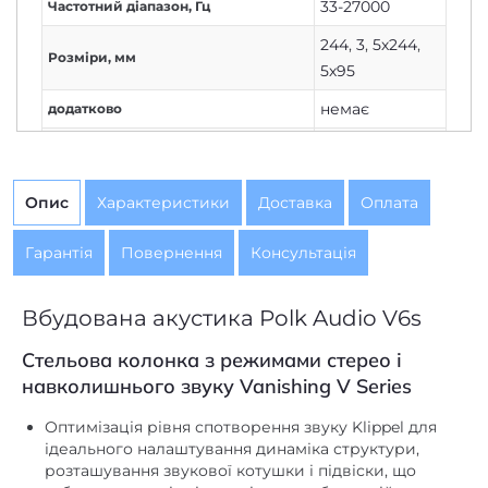
Розміри, мм
5х95
немає
додатково
базова
Комплектація
немає
Живлення
Опис
Характеристики
Доставка
Оплата
Немає
Дисплей
Гарантія
Повернення
Консультація
1
Кількість каналів
Немає
Вихід на навушники
Вбудована акустика Polk Audio V6s
Дротове
Підключення
Стельова колонка з режимами стерео і
з'єднання
навколишнього звуку Vanishing V Series
200
Потужність колонок, Вт
Оптимізація рівня спотворення звуку Klippel для
немає
Потужність сабвуфера, Вт
ідеального налаштування динаміка структури,
розташування звукової котушки і підвіски, що
немає
AirPlay
забезпечують відмінну якість при будь-якій
гучності.
немає
Bluetooth
Практично невидимі установки з найтоншої