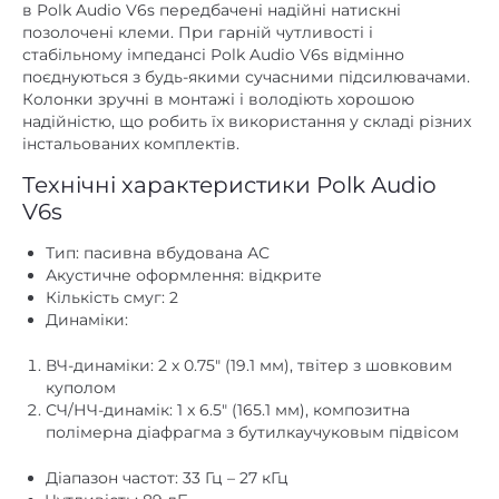
немає
Цифровий оптичний
поєднуються з будь-якими сучасними підсилювачами.
Колонки зручні в монтажі і володіють хорошою
немає
Цифровий коаксіальний
надійністю, що робить їх використання у складі різних
інстальованих комплектів.
Вбудована
Установка
Технічні характеристики Polk Audio
89
Чутливість, дБ/Вт/м
V6s
немає
Фазоінвертор
Тип: пасивна вбудована АС
немає
Функція Power Bank
Акустичне оформлення: відкрите
Кількість смуг: 2
Динаміки:
ВЧ-динаміки: 2 х 0.75″ (19.1 мм), твітер з шовковим
куполом
СЧ/НЧ-динамік: 1 x 6.5″ (165.1 мм), композитна
полімерна діафрагма з бутилкаучуковым підвісом
Діапазон частот: 33 Гц – 27 кГц
Чутливість: 89 дБ
Номінальний імпеданс: 8 Ом
Рекомендована потужність підсилювача: 10 – 100 Вт