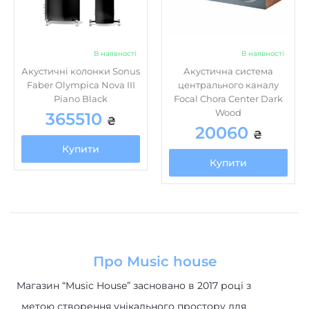
В наявності
В наявності
Акустичні колонки Sonus
Акустична система
Faber Olympica Nova III
центрального каналу
Piano Black
Focal Chora Center Dark
Wood
365510
₴
20060
₴
Купити
Купити
Про Music house
Магазин “Music House” засновано в 2017 році з
метою створення унікального простору для
музичних ентузіастів та професіоналів. Це було