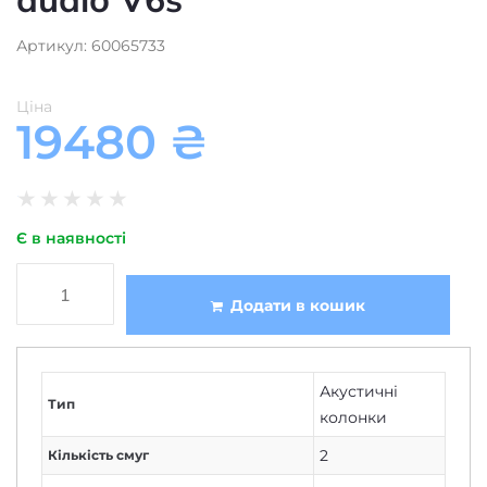
Ціна
19480
₴
★
★
★
★
★
Є в наявності
Додати в кошик
Акустичні
Тип
колонки
2
Кількість смуг
33-27000
Частотний діапазон, Гц
244
,
3
,
5х244
,