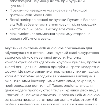
немає
DLNA
ґратами Polk Sheer Grille.
Легкі поліпропіленові дифузори Dynamic Balance
немає
Ethernet
від Polk забезпечують виняткову чіткість середніх
частот, сильні баси і високу ефективність.
немає
mini Jack 3,5 mm
Можливість перемикання з режиму стерео на
режим об’ємного звуку.
немає
NFC
немає
TWS (бездротове стерео)
Акустична система Polk Audio V6s призначена для
вбудовування в стелю і має круглий шасі з акуратною
немає
USB роз'єм
захисною сіткою невеликої висоти. Колонка
комплектується стандартним круглим грилем, проте в
немає
Wi-Fi
якості опції для неї можна придбати і грати квадратної
форми. Це може виявитися корисним у тих випадках,
Автономність, год. (ємність
немає
коли АС потрібно узгодити за зовнішнім виглядом з
акумулятора, мАг)
вже наявними інженерними системами, зокрема, з
повітроводами вентиляції. Також опціонально для
немає
Вбудований FM-приймач
даної моделі пропонуються тильні кришки двох видів
немає
Вбудований аудіоплеєр
– звичайна і пожежнозахисна. Колонка Polk Audio V6s
оснащена низькочастотним динаміком діаметром 6,5
немає
Вбудований мікрофон
дюйма з дифузором з композиту на базі полімерного
матеріалу і з потужної магнітної системою. Діафрагма
5
,
6
Діаметр НЧ дифузора, дюйм
в динаміці закріплена на підвісі з бутилової гуми, яка