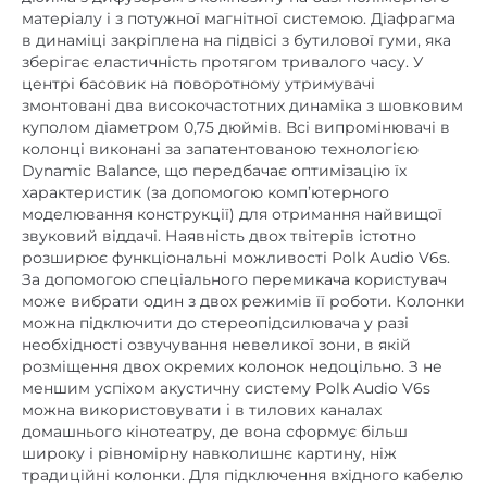
зберігає еластичність протягом тривалого часу. У
немає
Док-станція
центрі басовик на поворотному утримувачі
немає
Інтернет-радіо
змонтовані два високочастотних динаміка з шовковим
куполом діаметром 0,75 дюймів. Всі випромінювачі в
speaker in
Інші
колонці виконані за запатентованою технологією
Dynamic Balance, що передбачає оптимізацію їх
немає
Картрідер
характеристик (за допомогою комп’ютерного
моделювання конструкції) для отримання найвищої
пластик
Матеріал корпусу
звуковий віддачі. Наявність двох твітерів істотно
немає
Пиловологозахищений корпус
розширює функціональні можливості Polk Audio V6s.
За допомогою спеціального перемикача користувач
немає
Підсилювач
може вибрати один з двох режимів її роботи. Колонки
можна підключити до стереопідсилювача у разі
немає
Пульт ДК
необхідності озвучування невеликої зони, в якій
розміщення двох окремих колонок недоцільно. З не
немає
Регулювання високих частот
меншим успіхом акустичну систему Polk Audio V6s
немає
Регулювання низьких частот
можна використовувати і в тилових каналах
домашнього кінотеатру, де вона сформує більш
немає
HDMI
широку і рівномірну навколишнє картину, ніж
традиційні колонки. Для підключення вхідного кабелю
немає
RCA
в Polk Audio V6s передбачені надійні натискні
позолочені клеми. При гарній чутливості і
немає
XLR
стабільному імпедансі Polk Audio V6s відмінно