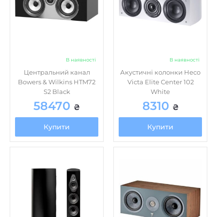
В наявності
В наявності
Центральний канал
Акустичні колонки Heco
Bowers & Wilkins HTM72
Victa Elite Center 102
S2 Black
White
58470
8310
₴
₴
Купити
Купити