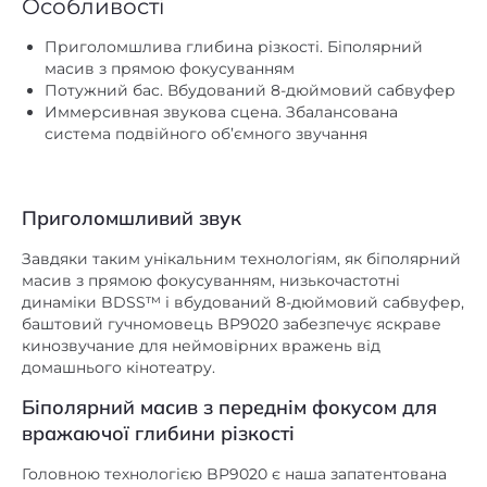
Особливості
немає
mini Jack 3,5 mm
Приголомшлива глибина різкості. Біполярний
немає
NFC
масив з прямою фокусуванням
Потужний бас. Вбудований 8-дюймовий сабвуфер
немає
USB роз'єм
Иммерсивная звукова сцена. Збалансована
система подвійного об’ємного звучання
немає
Wi-Fi
Автономність, год. (ємність
немає
акумулятора, мАг)
Приголомшливий звук
немає
Вбудований FM-приймач
Завдяки таким унікальним технологіям, як біполярний
немає
масив з прямою фокусуванням, низькочастотні
Вбудований аудіоплеєр
динаміки BDSS™ і вбудований 8-дюймовий сабвуфер,
немає
Вбудований мікрофон
баштовий гучномовець BP9020 забезпечує яскраве
кинозвучание для неймовірних вражень від
8
Діаметр НЧ дифузора, дюйм
домашнього кінотеатру.
немає
Док-станція
Біполярний масив з переднім фокусом для
вражаючої глибини різкості
немає
Інтернет-радіо
немає
Інші
Головною технологією BP9020 є наша запатентована