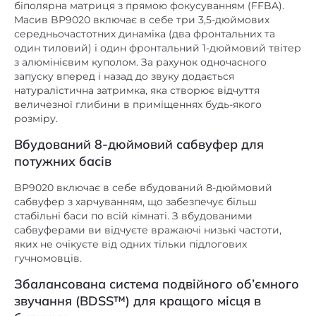
біполярна матриця з прямою фокусуванням (FFBA).
немає
Картрідер
Масив BP9020 включає в себе три 3,5-дюймових
середньочастотних динаміка (два фронтальних та
алюміній
Матеріал корпусу
один тиловий) і один фронтальний 1-дюймовий твітер
з алюмінієвим куполом. За рахунок одночасного
тканина
Матеріал обробки
запуску вперед і назад до звуку додається
Пиловологозахищений
натуралістична затримка, яка створює відчуття
немає
величезної глибини в приміщеннях будь-якого
корпус
розміру.
вбудований
Підсилювач
Вбудований 8-дюймовий сабвуфер для
немає
Пульт ДК
потужних басів
немає
Регулювання високих частот
BP9020 включає в себе вбудований 8-дюймовий
сабвуфер з харчуванням, що забезпечує більш
немає
Регулювання низьких частот
стабільні баси по всій кімнаті. З вбудованими
х1
RCA
сабвуферами ви відчуєте вражаючі низькі частоти,
яких не очікуєте від одних тільки підлогових
немає
XLR
гучномовців.
немає
Цифровий оптичний
Збалансована система подвійного об’ємного
звучання (BDSS™) для кращого місця в
немає
Цифровий коаксіальний