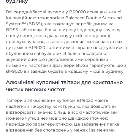
будинку
підлогова
Установка
Всі середні/басові вуфери у BP9020 оснащені нашої
92
Чутливість, дБ/Вт/м
інноваційною технологією Balanced Double Surround
System™ (BDSS), яка покращує перебіг динаміка.
в колонках
Фазоінвертор
BDSS забезпечує більш широку і однорідну звукову
сцену середнього діапазону у всій середовищі
Фронтальні
Розміщення
прослуховування, а також дозволяє низькочастотних
акустичні колонки
динаміків BP9020 грати нижче і краще поєднуватися з
вбудованим сабвуфером. З більш послідовної
звуковий сценою і деталізованими середніми і
низькими частотами драйвери BDSS гарантують, що з
BP9020 ви завжди будете в кращому місці в будинку.
Алюмінієві купольні твітери для кристально
чистих високих частот
Твітери з алюмінієвим куполом BP9020 мають
надлегкий і жорстку конструкцію, яка дозволяє їм
відтворювати значно більш високі частоти, ніж ми
можемо чути, з неймовірно швидкою і точною
перехідною характеристикою. Це забезпечує легке
відтворення без спотворень у межах і за межами