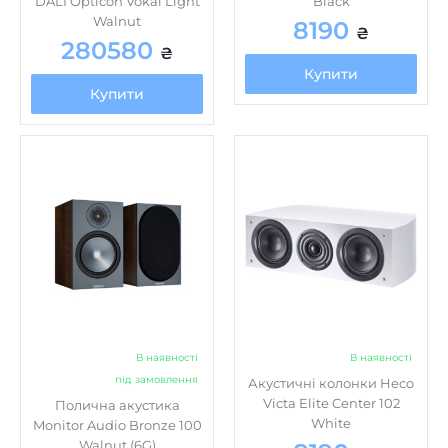
DALI Opticon Vokal Light
Black
Walnut
8190
₴
280580
₴
Купити
Купити
В наявності
В наявності
під замовлення
Акустичні колонки Heco
Victa Elite Center 102
Полична акустика
White
Monitor Audio Bronze 100
Walnut (6G)