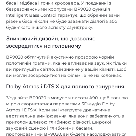
баса і мідбаса і точки кросовера. У поєднанні з
безрезонансными корпусами BP9020 функція
Intelligent Bass Control гарантує, що обраний вами
рівень баса ніколи не буде заважати діалогів або
будь-якого іншого аспекту саундтреку.
Зникаючий дизайн, що дозволяє
зосередитися на головному
BP9020 обтягнутий акустично прозорою чорній
полотняній ґратами, яка не впливає на звук. Як тільки
ви приглушіть світло, він зникне у вашій кімнаті, щоб
ви могли зосередитися на фільмі, а не на колонках.
Dolby Atmos і DTS:X для повного занурення.
З’єднайте BP9020 з модулем висоти A90, щоб повною
мірою скористатися перевагами 3D-аудіо Dolby
Atmos і DTS:X. Коли ви інтегруєте драматичне
вертикальне вимірювання, яке вони забезпечують з
приголомшливою глибиною різкості, широкої
звуковий сценою і глибокими басами,
пропонованими BP9020, ви будете насолоджуватися