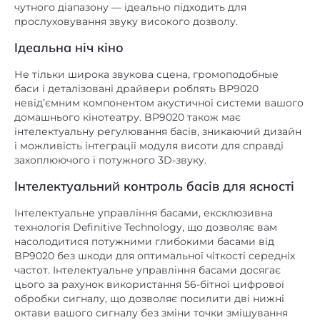
чутного діапазону — ідеально підходить для
прослуховування звуку високого дозволу.
Ідеальна ніч кіно
Не тільки широка звукова сцена, громоподобные
баси і деталізовані драйвери роблять BP9020
невід’ємним компонентом акустичної системи вашого
домашнього кінотеатру. BP9020 також має
інтелектуальну регулювання басів, зникаючий дизайн
і можливість інтеграції модуля висоти для справді
захоплюючого і потужного 3D-звуку.
Інтелектуальний контроль басів для ясності
Інтелектуальне управління басами, ексклюзивна
технологія Definitive Technology, що дозволяє вам
насолодитися потужними глибокими басами від
BP9020 без шкоди для оптимальної чіткості середніх
частот. Інтелектуальне управління басами досягає
цього за рахунок використання 56-бітної цифрової
обробки сигналу, що дозволяє посилити дві нижні
октави вашого сигналу без зміни точки змішування