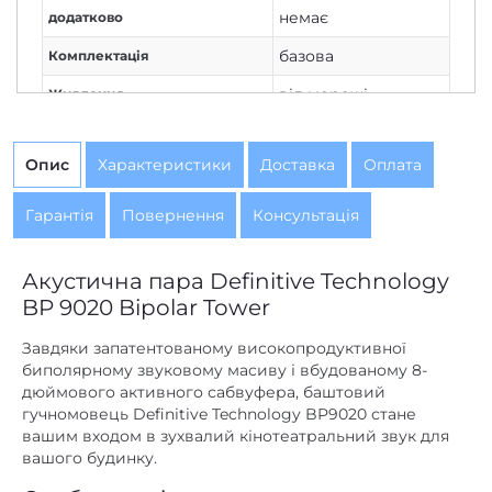
немає
додатково
базова
Комплектація
від мережі
Живлення
Немає
Дисплей
Опис
Характеристики
Доставка
Оплата
1
Кількість каналів
Немає
Вихід на навушники
Гарантія
Повернення
Консультація
Дротове з'єднання
Підключення
Акустична пара Definitive Technology
300
Потужність колонок, Вт
BP 9020 Bipolar Tower
немає
Потужність сабвуфера, Вт
Завдяки запатентованому високопродуктивної
немає
AirPlay
биполярному звуковому масиву і вбудованому 8-
дюймового активного сабвуфера, баштовий
немає
Bluetooth
гучномовець Definitive Technology BP9020 стане
вашим входом в зухвалий кінотеатральний звук для
немає
DLNA
вашого будинку.
немає
Ethernet