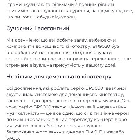
іграми, музикою та фільмами з повним рівнем
тривимірного звукового занурення, на відміну від все,
що ви коли-небудь відчували.
Сучасний і елегантний
Ми розуміємо, що ви робите заяву, вибираючи
компоненти домашнього кінотеатру. BP9020 був
розроблений не тільки для того, щоб звучати
сенсаційно; вони також створюють переконливе, але
стримане візуальна присутність у вашому домі.
Не тільки для домашнього кінотеатру
Всі досягнення, які роблять серію BP9000 ідеальної
акустичною системою для домашнього кінотеатру,
застосовні і до прекрасного відтворення музики. Ось
чому серію BP9000 також цінують за її надзвичайну
музикальність — це все одно, що сидіти з інженером
по микшированию під час перегляду концертів або
музичних кліпів або при прослуховуванні
багатоканального звуку з джерел FLAC, Blu-ray або
SACD.