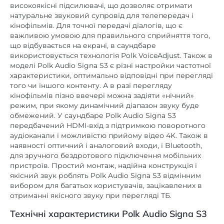
натуральне звуковий супровід для телепередач і
немає
Вбудований мікрофон
кінофільмів. Для точної передачі діалогів, що є
важливою умовою для правильного сприйняття того,
Діаметр НЧ дифузора,
25
,
5
що відбувається на екрані, в саундбаре
дюйм
використовується технологія Polk VoiceAdjust. Також в
моделі Polk Audio Signa S3 є різні настройки частотної
немає
Док-станція
характеристики, оптимально відповідні при перегляді
того чи іншого контенту. А в разі перегляду
немає
Інтернет-радіо
кінофільмів пізно ввечері можна задіяти «нічний»
немає
Інші
режим, при якому динамічний діапазон звуку буде
обмежений. У саундбаре Polk Audio Signa S3
немає
Картрідер
передбачений HDMI-вхід з підтримкою поворотного
аудіоканали і можливістю прийому відео 4K. Також в
пластик + метал
наявності оптичний і аналоговий входи, і Bluetooth,
(колонки) / МДФ
Матеріал корпусу
для зручного бездротового підключення мобільних
(сабвуфер)
пристроїв. Простий монтаж, надійна конструкція і
якісний звук роблять Polk Audio Signa S3 відмінним
Пиловологозахищений
вибором для багатьох користувачів, зацікавлених в
немає
корпус
отриманні якісного звуку при перегляді ТБ.
вбудований
Підсилювач
Технічні характеристики Polk Audio Signa S3
бездротовий
Пульт ДК
Динаміки (саундбар):