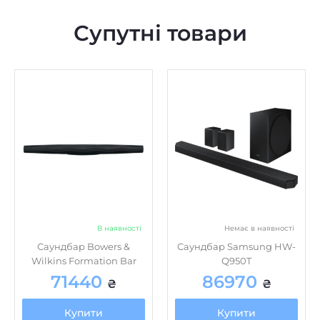
Супутні товари
В наявності
Немає в наявності
Саундбар Bowers &
Саундбар Samsung HW-
Wilkins Formation Bar
Q950T
71440
86970
₴
₴
Купити
Купити