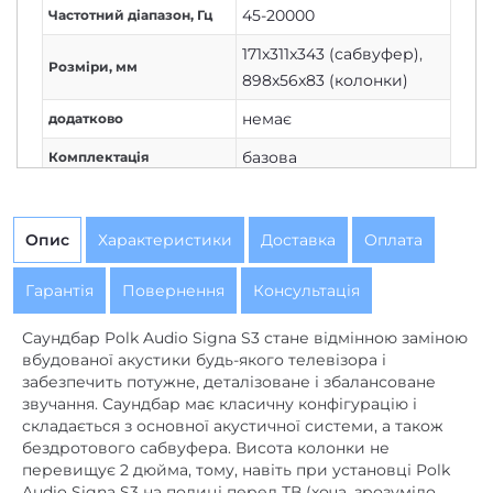
171x311x343 (сабвуфер)
,
Розміри, мм
898x56x83 (колонки)
немає
додатково
базова
Комплектація
від мережі
Живлення
Немає
Дисплей
Опис
Характеристики
Доставка
Оплата
2.1
Кількість каналів
Гарантія
Повернення
Консультація
Немає
Вихід на навушники
Саундбар Polk Audio Signa S3 стане відмінною заміною
бездротове
,
дротове
Підключення
вбудованої акустики будь-якого телевізора і
забезпечить потужне, деталізоване і збалансоване
загальна 80
Потужність колонок, Вт
звучання. Саундбар має класичну конфігурацію і
складається з основної акустичної системи, а також
Потужність сабвуфера,
80
,
зовнішній
бездротового сабвуфера. Висота колонки не
Вт
перевищує 2 дюйма, тому, навіть при установці Polk
Audio Signa S3 на полиці перед ТВ (хоча, зрозуміло,
немає
AirPlay
саундбар можна і підвісити на стіну), вона не