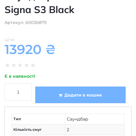
Signa S3 Black
Артикул: 60036879
Ціна
13920
₴
★
★
★
★
★
Є в наявності
Додати в кошик
Саундбар
Тип
2
Кількість смуг
45-20000
Частотний діапазон, Гц