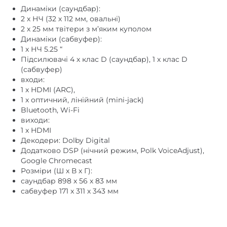
2 х НЧ (32 х 112 мм, овальні)
Регулювання високих
немає
2 х 25 мм твітери з м’яким куполом
частот
Динаміки (сабвуфер):
1 x НЧ 5.25 “
Регулювання низьких
немає
Підсилювачі 4 х клас D (саундбар), 1 х клас D
частот
(сабвуфер)
входи:
х1
HDMI
1 x HDMI (ARC),
немає
RCA
1 x оптичний, лінійний (mini-jack)
Bluetooth, Wi-Fi
немає
XLR
виходи:
1 x HDMI
х1
Цифровий оптичний
Декодери: Dolby Digital
Додатково DSP (нічний режим, Polk VoiceAdjust),
немає
Цифровий коаксіальний
Google Chromecast
Підвісна
,
підлогова
,
Розміри (Ш х В х Г):
Установка
саундбар 898 х 56 х 83 мм
полична
сабвуфер 171 x 311 х 343 мм
в сабвуфері
Фазоінвертор
немає
Функція Power Bank