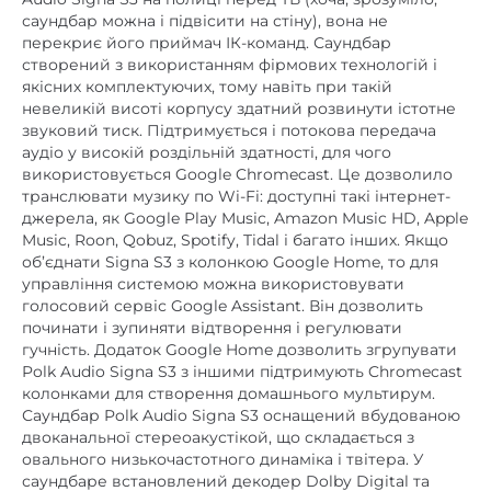
Bluetooth 4.0
Bluetooth
перекриє його приймач ІК-команд. Саундбар
створений з використанням фірмових технологій і
немає
DLNA
якісних комплектуючих, тому навіть при такій
невеликій висоті корпусу здатний розвинути істотне
немає
Ethernet
звуковий тиск. Підтримується і потокова передача
аудіо у високій роздільній здатності, для чого
х1
mini Jack 3,5 mm
використовується Google Chromecast. Це дозволило
немає
NFC
транслювати музику по Wi-Fi: доступні такі інтернет-
джерела, як Google Play Music, Amazon Music HD, Apple
немає
TWS (бездротове стерео)
Music, Roon, Qobuz, Spotify, Tidal і багато інших. Якщо
об’єднати Signa S3 з колонкою Google Home, то для
немає
USB роз'єм
управління системою можна використовувати
голосовий сервіс Google Assistant. Він дозволить
немає
Wi-Fi
починати і зупиняти відтворення і регулювати
Автономність, год.
гучність. Додаток Google Home дозволить згрупувати
немає
Polk Audio Signa S3 з іншими підтримують Chromecast
(ємність акумулятора,
колонками для створення домашнього мультирум.
мАг)
Саундбар Polk Audio Signa S3 оснащений вбудованою
Вбудований FM-
двоканальної стереоакустікой, що складається з
немає
овального низькочастотного динаміка і твітера. У
приймач
саундбаре встановлений декодер Dolby Digital та
немає
Вбудований аудіоплеєр
високоякісні підсилювачі, що дозволяє отримати