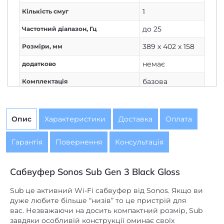
до 25
Частотний діапазон, Гц
389 х 402 х 158
Розміри, мм
немає
додатково
базова
Комплектація
від мережі
Живлення
Немає
Дисплей
Опис
Характеристики
Доставка
Оплата
1
Кількість каналів
Гарантія
Повернення
Консультація
Немає
Вихід на навушники
бездротове
,
Сабвуфер Sonos Sub Gen 3 Black Gloss
Підключення
дротове
Sub це активний Wi-Fi сабвуфер від Sonos. Якщо ви
немає
Потужність колонок, Вт
дуже любите більше “низів” то це пристрій для
вас. Незважаючи на досить компактний розмір, Sub
280
Потужність сабвуфера, Вт
завдяки особливій конструкції оминає своїх
конкурентів. Може бути встановлений як
є
AirPlay