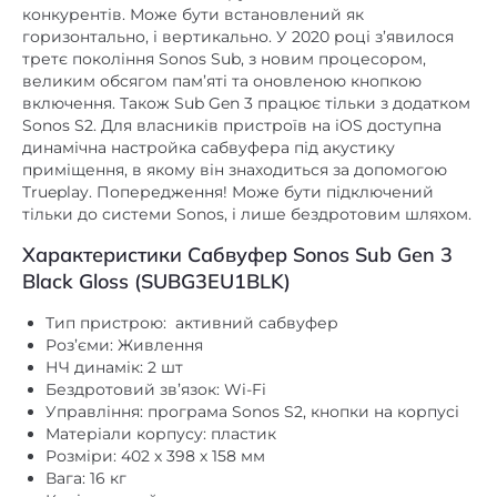
горизонтально, і вертикально. У 2020 році з’явилося
третє покоління Sonos Sub, з новим процесором,
немає
Bluetooth
великим обсягом пам’яті та оновленою кнопкою
немає
DLNA
включення. Також Sub Gen 3 працює тільки з додатком
Sonos S2. Для власників пристроїв на iOS доступна
Ethernet 10 /
динамічна настройка сабвуфера під акустику
Ethernet
100Mb
приміщення, в якому він знаходиться за допомогою
Trueplay. Попередження! Може бути підключений
немає
mini Jack 3,5 mm
тільки до системи Sonos, і лише бездротовим шляхом.
немає
NFC
Характеристики Сабвуфер Sonos Sub Gen 3
Black Gloss (SUBG3EU1BLK)
немає
TWS (бездротове стерео)
немає
USB роз'єм
Тип пристрою: активний сабвуфер
Роз’єми: Живлення
802.11 b/g/n
Wi-Fi
НЧ динамік: 2 шт
Бездротовий зв’язок: Wi-Fi
Автономність, год. (ємність
немає
Управління: програма Sonos S2, кнопки на корпусі
акумулятора, мАг)
Матеріали корпусу: пластик
Розміри: 402 х 398 х 158 мм
немає
Вбудований FM-приймач
Вага: 16 кг
Колір чорний
немає
Вбудований аудіоплеєр