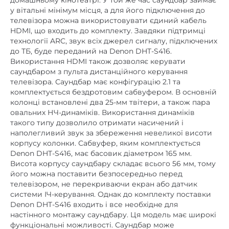
телевізора можна використовувати єдиний кабель
немає
NFC
HDMI, що входить до комплекту. Завдяки підтримці
технології ARC, звук всіх джерел сигналу, підключених
немає
TWS (бездротове стерео)
до ТБ, буде переданий на Denon DHT-S416.
Використання HDMI також дозволяє керувати
немає
USB роз'єм
саундбаром з пульта дистанційного керування
802.11 b/g/n/ас
Wi-Fi
телевізора. Саундбар має конфігурацію 2.1 та
комплектується бездротовим сабвуфером. В основній
Автономність, год.
колонці встановлені два 25-мм твітери, а також пара
немає
(ємність акумулятора,
овальних НЧ-динаміків. Використання динаміків
такого типу дозволило отримати насичений і
мАг)
наполегливий звук за збереження невеликої висоти
немає
Вбудований FM-приймач
корпусу колонки. Сабвуфер, яким комплектується
Denon DHT-S416, має басовик діаметром 165 мм.
немає
Вбудований аудіоплеєр
Висота корпусу саундбару складає всього 56 мм, тому
його можна поставити безпосередньо перед
немає
Вбудований мікрофон
телевізором, не перекриваючи екран або датчик
системи ІЧ-керування. Однак до комплекту поставки
Діаметр НЧ дифузора,
5
,
6
Denon DHT-S416 входить і все необхідне для
дюйм
настінного монтажу саундбару. Ця модель має широкі
немає
функціональні можливості. Саундбар може
Док-станція
відтворювати музику у форматах High Resolution у
немає
Інтернет-радіо