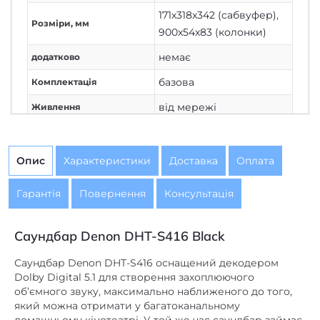
Розміри, мм
900x54x83 (колонки)
немає
додатково
базова
Комплектація
від мережі
Живлення
Немає
Дисплей
2.1
Кількість каналів
Опис
Характеристики
Доставка
Оплата
Немає
Вихід на навушники
Гарантія
Повернення
Консультація
бездротове
,
дротове
Підключення
немає
AirPlay
Саундбар Denon DHT-S416 Black
Bluetooth 4.0
Bluetooth
Саундбар Denon DHT-S416 оснащений декодером
Dolby Digital 5.1 для створення захоплюючого
немає
DLNA
об’ємного звуку, максимально наближеного до того,
який можна отримати у багатоканальному
немає
Ethernet
домашньому кінотеатрі. У той же час саундбар займає
x1
mini Jack 3,5 mm
у вітальні мінімум місця, а для його підключення до