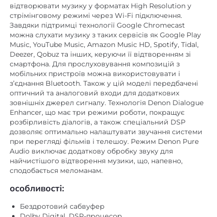
стрімінговому режимі через Wi-Fi підключення.
Завдяки підтримці технології Google Chromecast
немає
Інші
можна слухати музику з таких сервісів як Google Play
Music, YouTube Music, Amazon Music HD, Spotify, Tidal,
немає
Картрідер
Deezer, Qobuz та інших, керуючи її відтворенням зі
пластик (колонки) /
смартфона. Для прослуховування композицій з
Матеріал корпусу
мобільних пристроїв можна використовувати і
МДФ (сабвуфер)
з’єднання Bluetooth. Також у цій моделі передбачені
Пиловологозахищений
оптичний та аналоговий входи для додаткових
немає
зовнішніх джерел сигналу. Технологія Denon Dialogue
корпус
Enhancer, що має три режими роботи, покращує
вбудований
Підсилювач
розбірливість діалогів, а також спеціальний DSP
дозволяє оптимально налаштувати звучання системи
бездротовий
Пульт ДК
при перегляді фільмів і телешоу. Режим Denon Pure
Audio виключає додаткову обробку звуку для
Регулювання високих
немає
найчистішого відтворення музики, що, напевно,
частот
сподобається меломанам.
Регулювання низьких
особливості:
немає
частот
Бездротовий сабвуфер
x1
HDMI
Dolby Digital, DSP-процесор
Chromecast, Wi-Fi, Bluetooth
немає
RCA