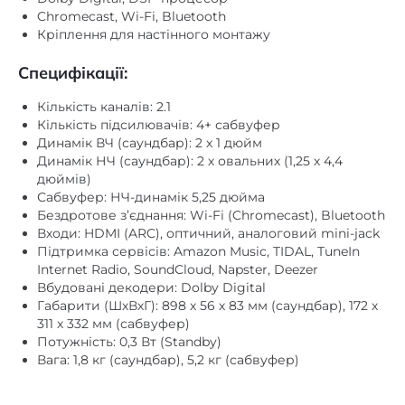
Кріплення для настінного монтажу
немає
XLR
Специфікації:
x1
Цифровий оптичний
Кількість каналів: 2.1
немає
Цифровий коаксіальний
Кількість підсилювачів: 4+ сабвуфер
Динамік ВЧ (саундбар): 2 х 1 дюйм
Підвісна
,
підлогова
,
Установка
Динамік НЧ (саундбар): 2 х овальних (1,25 х 4,4
полична
дюймів)
Сабвуфер: НЧ-динамік 5,25 дюйма
в сабвуфері
Фазоінвертор
Бездротове з’єднання: Wi-Fi (Chromecast), Bluetooth
Входи: HDMI (ARC), оптичний, аналоговий mini-jack
немає
Функція Power Bank
Підтримка сервісів: Amazon Music, TIDAL, TuneIn
Internet Radio, SoundCloud, Napster, Deezer
Вбудовані декодери: Dolby Digital
Габарити (ШхВхГ): 898 х 56 х 83 мм (саундбар), 172 х
311 х 332 мм (сабвуфер)
Потужність: 0,3 Вт (Standby)
Вага: 1,8 кг (саундбар), 5,2 кг (сабвуфер)