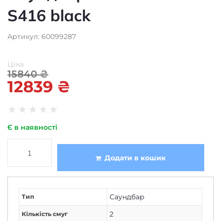
S416 black
Артикул: 60099287
Ціна
15840
₴
12839
₴
★
★
★
★
★
Є в наявності
Додати в кошик
Саундбар
Тип
2
Кількість смуг
171x318x342 (сабвуфер)
,