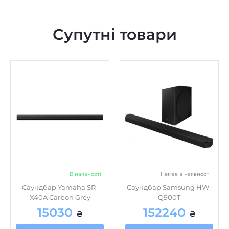
Супутні товари
В наявності
Немає в наявності
Саундбар Yamaha SR-
Саундбар Samsung HW-
X40A Carbon Grey
Q900T
15030
152240
₴
₴
Купити
Купити