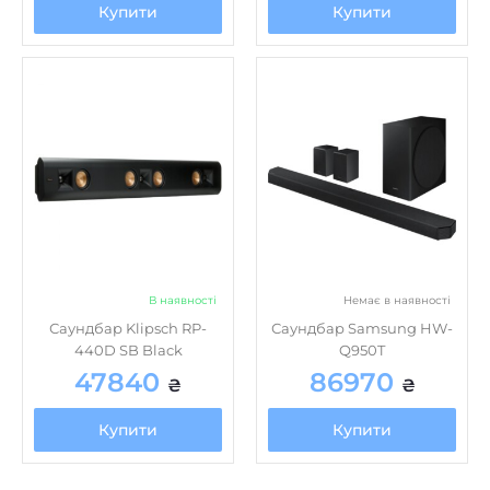
В наявності
Немає в наявності
Саундбар Klipsch RP-
Саундбар Samsung HW-
440D SB Black
Q950T
47840
86970
₴
₴
Купити
Купити