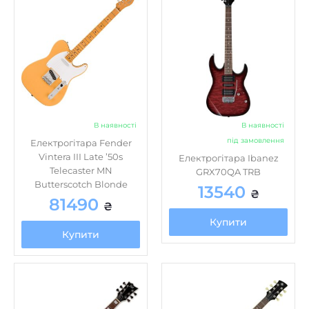
В наявності
В наявності
під замовлення
Електрогітара Fender
Vintera III Late ’50s
Електрогітара Ibanez
Telecaster MN
GRX70QA TRB
Butterscotch Blonde
13540
₴
81490
₴
Купити
Купити