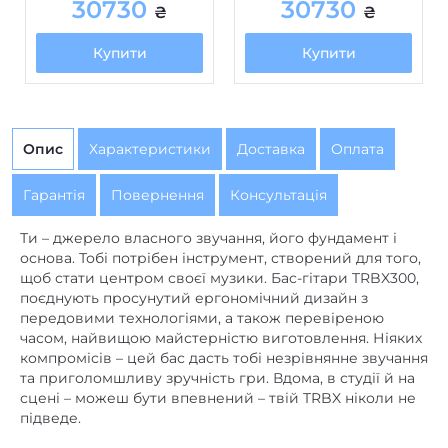
30730
30730
₴
₴
Купити
Купити
Опис
Характеристики
Доставка
Оплата
Гарантія
Повернення
Консультація
Ти – джерело власного звучання, його фундамент і
основа. Тобі потрібен інструмент, створений для того,
щоб стати центром своєї музики. Бас-гітари TRBX300,
поєднують просунутий ергономічний дизайн з
передовими технологіями, а також перевіреною
часом, найвищою майстерністю виготовлення. Ніяких
компромісів – цей бас дасть тобі незрівнянне звучання
та приголомшливу зручність гри. Вдома, в студії й на
сцені – можеш бути впевнений – твій TRBX ніколи не
підведе.