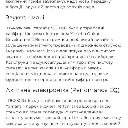
кріплення грифа забезпечує надійність, передачу
вібрації і зручний доступ до верхніх ладів.
Звукознімачі
Звукознімачі Yamaha YGD M3 були розроблені
каліфорнійським підрозділом Yamaha Guitar
Development. Вони отримали особливий дизайн зі
збільшеними магнитопроводами під кожною струною
і керамічними магнітами для потужного відкритого
звучання з неймовірною розбірливістю і глибиною.
Конструкція з шумозаглушенням гарантує чистоту
сигналу, а кришки спеціальної форми мають
спеціальне місце для великого пальця, надаючи
музикантові неперевершений комфорт при грі.
Активна електроніка (Perfomance EQ)
TRBX300 обладнаний унікальною розробкою від
Yamaha – перемикачем Perfomance EQ: активною
схемою з п’ятьма попередньо встановленими
налаштуваннями еквалайзера. Це забезпечує миттєву
зміну характеру звучання інструменту, а додатковий 2-