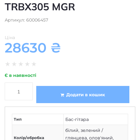
TRBX305 MGR
Артикул: 60006457
Ціна
28630
₴
★
★
★
★
★
Є в наявності
Додати в кошик
Бас-гітара
Тип
білий
,
зелений /
глянцева
,
олов'яний
,
Колір/обробка