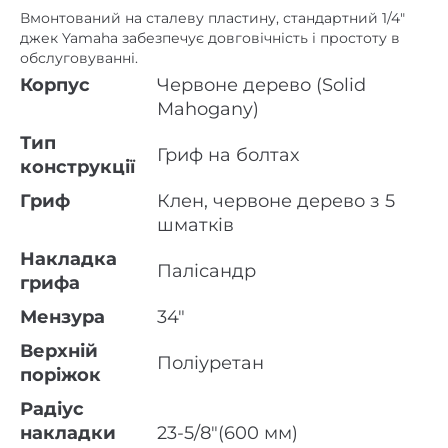
Вмонтований на сталеву пластину, стандартний 1/4″
джек Yamaha забезпечує довговічність і простоту в
обслуговуванні.
Корпус
Червоне дерево (Solid
Mahogany)
Тип
Гриф на болтах
конструкції
Гриф
Клен, червоне дерево з 5
шматків
Накладка
Палісандр
грифа
Мензура
34″
Верхній
Поліуретан
поріжок
Радіус
накладки
23-5/8″(600 мм)