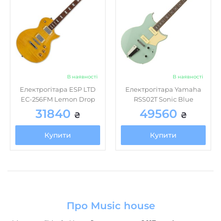
В наявності
В наявності
Електрогітара ESP LTD
Електрогітара Yamaha
EC-256FM Lemon Drop
RSS02T Sonic Blue
31840
49560
₴
₴
Купити
Купити
Про Music house