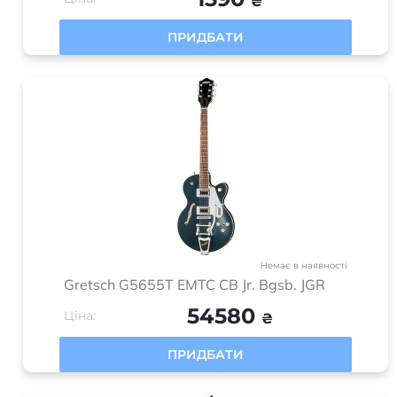
Магазин “Music House” засновано в 2017 році з
метою створення унікального простору для
музичних ентузіастів та професіоналів. Це було
відповіддю на відсутність спеціалізованого
інтернет-магазину, де клієнти могли б
отримати доступ до високоякісних музичних
інструментів та обладнання.
Категорії
Акустичні системи
Клавішні інструменти
Музичне обладнання
Гітари та обладнання
Ударні інструменти
DJ обладнання