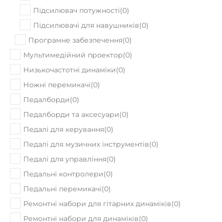
В наявності
Акустична гітара Cort Earth70 OP
16400
Ціна:
₴
ПРИДБАТИ