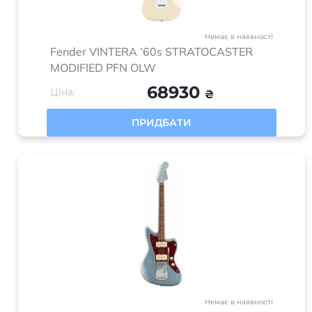
В наявності
Акустична гітара Epiphone DR-100 NA
9560
Ціна:
₴
ПРИДБАТИ
1
2
3
…
21
>