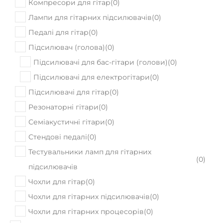
Jackson X SERIES SOLOIST SL3X DX
ABSYNTHE FROST
50120
Ціна:
₴
ПРИДБАТИ
Немає в наявності
PRS SE Mark Tremonti Charcoal Burst
58670
Ціна:
₴