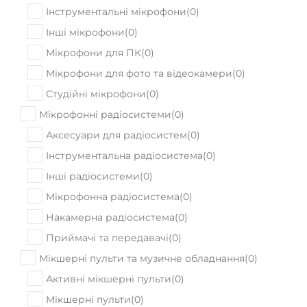
ПРИДБАТИ
В наявності
Акустична гітара Cort Earth100 NT
16999
Ціна:
₴
ПРИДБАТИ