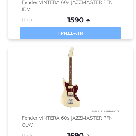
Найкращі ціни на ринку
Зручна форма оплати
Гарантований обмін
Швидка доставка по всій
та повернення
Україні
Гарантійне та
післягарантійне
обслуговування
Про Music house