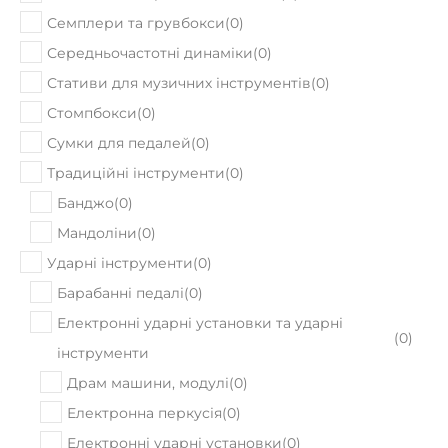
В наявності
під замовлення
Акустична гітара Cort Earth70-12
18450
Ціна:
₴
ПРИДБАТИ
В наявності
Акустична гітара Cort L450C Natural
Satin