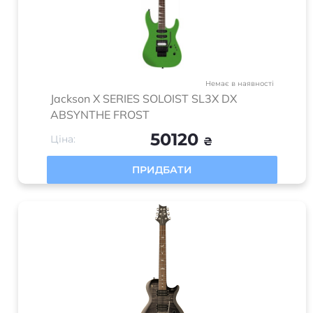
Контакти
+380 (68) 071 00 70
+380 (50) 071 00 70
+380 (73) 071 00 70
send@music-house.in.ua
м. Львів, вул. Тернопільська 42 (Колл-центр) "Music
House" - магазин музичних інструментів
Пн-Пт: 09:30–18:30
Сб: 10:00–16:00
Нд: Вихідний
Працюємо з 2017-2025 року | Всі права захищені | “Music