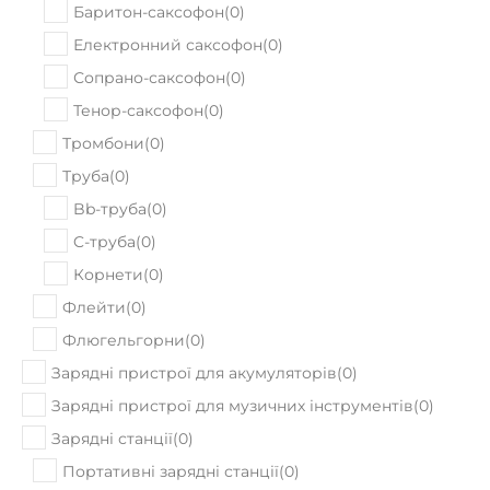
В наявності
Акустична гітара Alvarez RT26
14530
Ціна:
₴
ПРИДБАТИ
5%