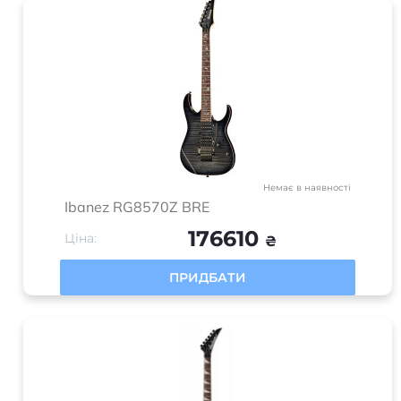
Духові інструменти
HiFi та HiEnd техніка
Домашнє аудіо
Електровелосипеди
Новинки
Лідери продажів
Рекомендуємо
Інформація
Оплата і доставка
Обмін та повернення
Про нас
Мій кабінет
Політика конфіденційності
Карта сайта