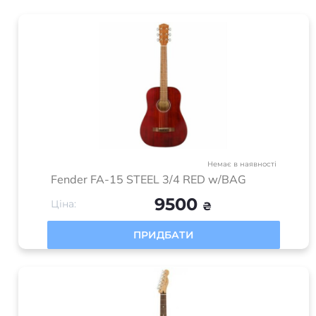
В наявності
під замовлення
Акустична гітара Epiphone AJ-220S VS
24620
Ціна:
₴
ПРИДБАТИ