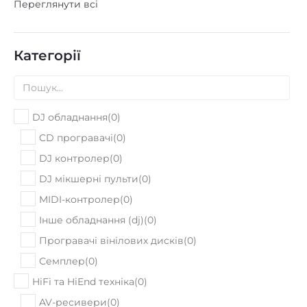
(
20
)
струнами
Електроакустичні гітари
(
112
)
Переглянути всі
немає
Сортувати: