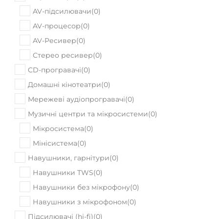
Немає в наявності
Fender FA-15 STEEL 3/4 RED w/BAG
9500
Ціна:
₴
ПРИДБАТИ