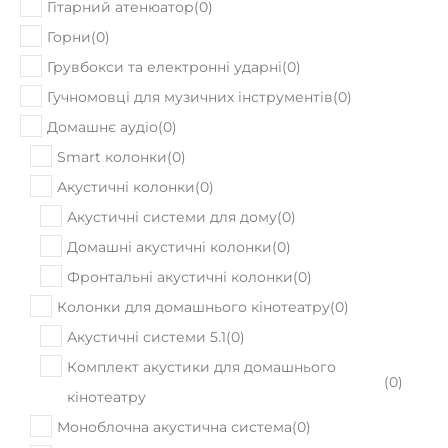
ПРИДБАТИ
Немає в наявності
Yamaha AC3M ARE
53320
Ціна:
₴
ПРИДБАТИ