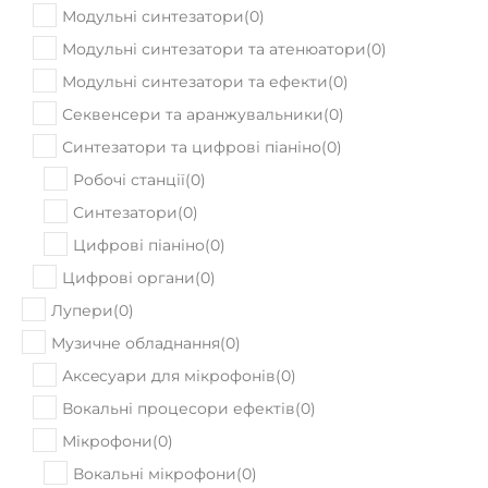
Акустична гітара Cort AD880 NS
7499
₴
Ціна:
9860
₴
ПРИДБАТИ
В наявності
Акустична гітара Cort Earth100 NS
16999
Ціна:
₴