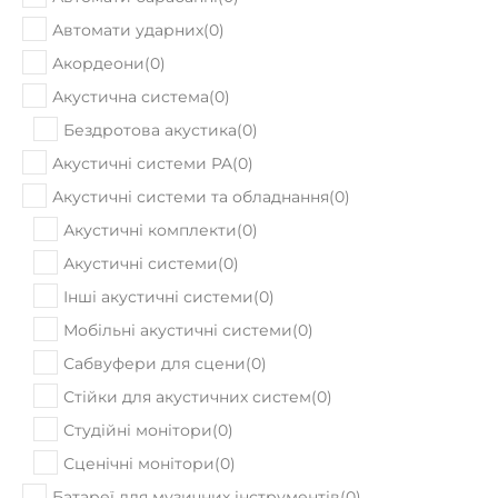
68930
Ціна:
₴
ПРИДБАТИ
Немає в наявності
Fender VINTERA 60s JAZZMASTER PFN
IBM
1590
Ціна:
₴
ПРИДБАТИ