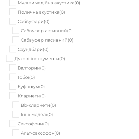
В наявності
Yamaha TRBX 204 II GRM
22560
Ціна:
₴
ПРИДБАТИ