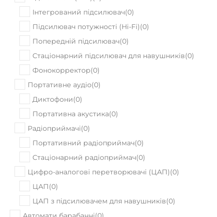
В наявності
Fender Player Telecaster PF 3TS
43360
Ціна:
₴
ПРИДБАТИ
Немає в наявності
Fender VINTERA ’60s STRATOCASTER
MODIFIED PFN OLW