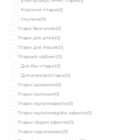
Немає в наявності
Gretsch G5655T EMTC CB Jr. Bgsb. JGR
54580
Ціна:
₴
ПРИДБАТИ