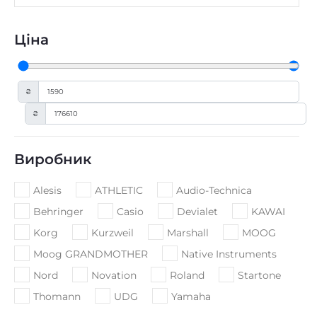
Ціна
₴
₴
Категорії
Гітари та обладнання
(
2
)
Акустичні гітари та обладнання
(
250
)
Акустичні гітари
(
78
)
Електроакустична гітара з нейлоновими