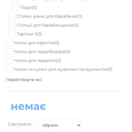
18580
Ціна:
₴
ПРИДБАТИ
В наявності
Акустична гітара Epiphone AJ-220S NAT
24620
Ціна:
₴
ПРИДБАТИ