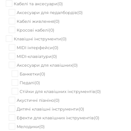
В наявності
Акустична гітара Cort AD810-12 (Open
Pore)
7189
₴
Ціна:
7570
₴
ПРИДБАТИ
24%
В наявності