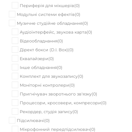
В наявності
Акустична гітара Cort Earth70 BR
16130
Ціна:
₴
ПРИДБАТИ