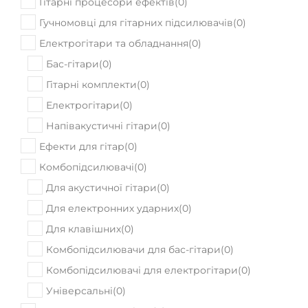
Немає в наявності
Ibanez RG8570Z BRE
176610
Ціна:
₴
ПРИДБАТИ
Немає в наявності