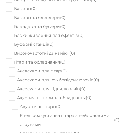
Немає в наявності
Fender VINTERA 60s JAZZMASTER PFN
OLW
1590
Ціна:
₴
ПРИДБАТИ