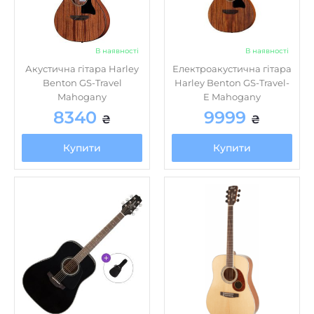
В наявності
В наявності
Акустична гітара Harley
Електроакустична гітара
Benton GS-Travel
Harley Benton GS-Travel-
Mahogany
E Mahogany
8340
9999
₴
₴
Купити
Купити