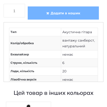
Додати в кошик
Акустична гітара
Тип
вантажу санберст
,
Колір/обробка
натуральний
немає
Еквалайзер
6
Струни, кількість
20
Лади, кількість
немає
Лівобічна версія
повнорозмірна
Розмір гітари
Цей товар в інших кольорах
махагони
Гриф
Premium
,