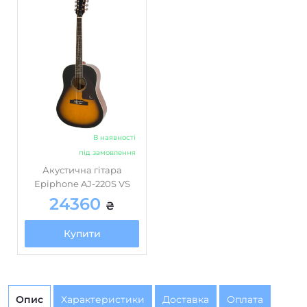
Кілки/механіка
нікельовані
648
Мензура розмір, мм
палісандр
Накладка грифа
немає
Регулятори
Ширина накладки грифа (у
43
верхнього порожка), мм
В наявності
махагони
Бічні панелі (обичайка)
під замовлення
ялина
Верхня дека
Акустична гітара
Epiphone AJ-220S VS
махагони
Нижня дека
24360
₴
немає
Вбудований тюнер
Купити
немає
Звукознімач
немає
Передпідсилювач (преамп)
немає
Темброблок
Опис
Характеристики
Доставка
Оплата