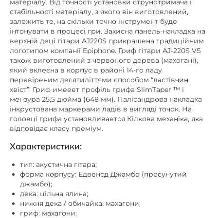
матеріалу. Від точності установки струнотримача і
стабільності матеріалу, з якого він виготовлений,
залежить те, на скільки точно інструмент буде
інтонувати в процесі гри. Захисна панель-накладка на
верхній деці гітари AJ220S прикрашена традиційним
логотипом компанії Epiphone. Гриф гітари AJ-220S VS
також виготовлений з червоного дерева (махогані),
який вклеєна в корпус в районі 14-го ладу
перевіреним десятиліттями способом “ластівчин
хвіст”. Гриф имееет профіль грифа SlimTaper ™ і
мензура 25,5 дюйма (648 мм). Палісандрова накладка
інкрустована маркерами ладів в вигляді точок. На
головці грифа установливается Кілкова механіка, яка
відповідає класу преміум.
Характеристики:
тип: акустична гітара;
форма корпусу: Едвенсд Джамбо (просунутий
джамбо);
дека: цільна ялина;
нижня дека / обичайка: махагони;
гриф: махагони;