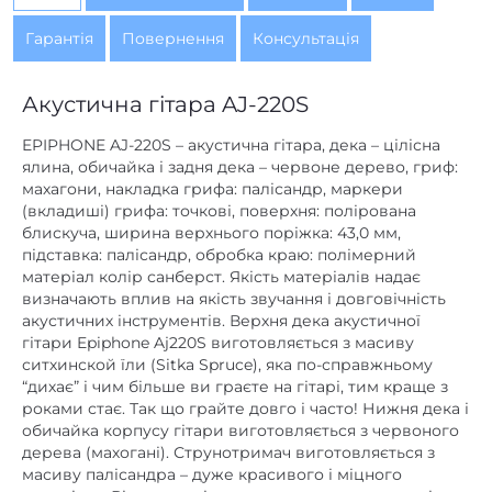
Гарантія
Повернення
Консультація
Акустична гітара AJ-220S
EPIPHONE AJ-220S – акустична гітара, дека – цілісна
ялина, обичайка і задня дека – червоне дерево, гриф:
махагони, накладка грифа: палісандр, маркери
(вкладиші) грифа: точкові, поверхня: полірована
блискуча, ширина верхнього поріжка: 43,0 мм,
підставка: палісандр, обробка краю: полімерний
матеріал колір санберст. Якість матеріалів надає
визначають вплив на якість звучання і довговічність
акустичних інструментів. Верхня дека акустичної
гітари Epiphone Aj220S виготовляється з масиву
ситхинской їли (Sitka Spruce), яка по-справжньому
“дихає” і чим більше ви граєте на гітарі, тим краще з
роками стає. Так що грайте довго і часто! Нижня дека і
обичайка корпусу гітари виготовляється з червоного
дерева (махогані). Струнотримач виготовляється з
масиву палісандра – дуже красивого і міцного