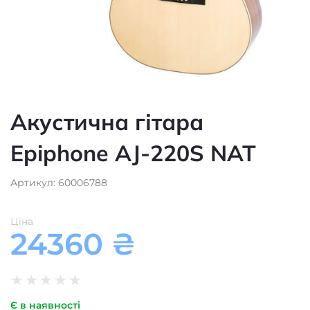
Акустична гітара
Epiphone AJ-220S NAT
Артикул: 60006788
Ціна
24360
₴
★
★
★
★
★
Є в наявності