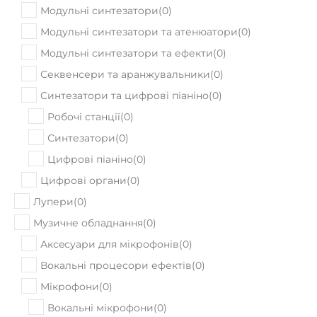
Модульні синтезатори
(
0
)
Модульні синтезатори та атенюатори
(
0
)
Модульні синтезатори та ефекти
(
0
)
Секвенсери та аранжувальники
(
0
)
Синтезатори та цифрові піаніно
(
0
)
Робочі станції
(
0
)
Синтезатори
(
0
)
Цифрові піаніно
(
0
)
Цифрові органи
(
0
)
Лупери
(
0
)
Музичне обладнання
(
0
)
Аксeсуари для мікрофонів
(
0
)
Вокальні процесори ефектів
(
0
)
Мікрофони
(
0
)
Вокальні мікрофони
(
0
)