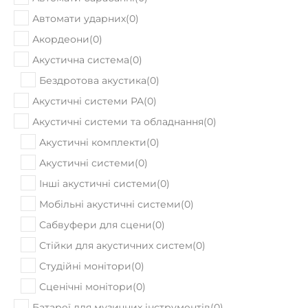
Автомати ударних
(
0
)
Акордеони
(
0
)
Акустична система
(
0
)
Бездротова акустика
(
0
)
Акустичні системи PA
(
0
)
Акустичні системи та обладнання
(
0
)
Акустичні комплекти
(
0
)
Акустичні системи
(
0
)
Інші акустичні системи
(
0
)
Мобільні акустичні системи
(
0
)
Сабвуфери для сцени
(
0
)
Стійки для акустичних систем
(
0
)
Студійні монітори
(
0
)
Сценічні монітори
(
0
)
Батареї для музичних інструментів
(
0
)