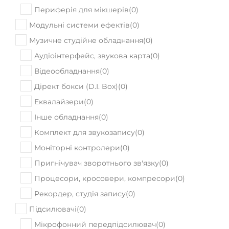
Периферія для мікшерів
(
0
)
Модульні системи ефектів
(
0
)
Музичне студійне обладнання
(
0
)
Аудіоінтерфейс, звукова карта
(
0
)
Відеообладнання
(
0
)
Дірект бокси (D.I. Box)
(
0
)
Еквалайзери
(
0
)
Інше обладнання
(
0
)
Комплект для звукозапису
(
0
)
Моніторні контролери
(
0
)
Пригнічувач зворотнього зв'язку
(
0
)
Процесори, кросовери, компресори
(
0
)
Рекордер, студія запису
(
0
)
Підсилювачі
(
0
)
Мікрофонний передпідсилювач
(
0
)