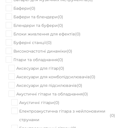
Бафери
(
0
)
Бафери та блендери
(
0
)
Блендери та буфери
(
0
)
Блоки живлення для ефектів
(
0
)
Буферні станції
(
0
)
Високочастотні динаміки
(
0
)
Гітари та обладнання
(
0
)
Аксесуари для гітар
(
0
)
Аксесуари для комбопідсилювачів
(
0
)
Аксесуари для підсилювачів
(
0
)
Акустичні гітари та обладнання
(
0
)
Акустичні гітари
(
0
)
Електроакустична гітара з нейлоновими
(
0
)
струнами