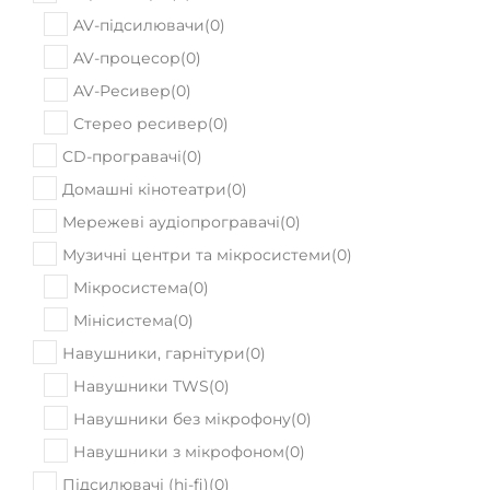
AV-підсилювачи
(
0
)
AV-процесор
(
0
)
AV-Ресивер
(
0
)
Стерео ресивер
(
0
)
CD-програвачі
(
0
)
Домашні кінотеатри
(
0
)
Мережеві аудіопрогравачі
(
0
)
Музичні центри та мікросистеми
(
0
)
Мікросистема
(
0
)
Мінісистема
(
0
)
Навушники, гарнітури
(
0
)
Навушники TWS
(
0
)
Навушники без мікрофону
(
0
)
Навушники з мікрофоном
(
0
)
Підсилювачі (hi-fi)
(
0
)