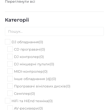
Переглянути всі
Категорії
DJ обладнання
(
0
)
CD програвачі
(
0
)
DJ контролер
(
0
)
DJ мікшерні пульти
(
0
)
MIDI-контролер
(
0
)
Інше обладнання (dj)
(
0
)
Програвачі вінілових дисків
(
0
)
Семплер
(
0
)
HiFi та HiEnd техніка
(
0
)
AV-ресивери
(
0
)