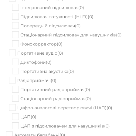
Інтегрований підсилювач
(
0
)
Підсилювач потужності (Hi-Fi)
(
0
)
Попередній підсилювач
(
0
)
Стаціонарний підсилювач для навушників
(
0
)
Фонокорректор
(
0
)
Портативне аудіо
(
0
)
Диктофони
(
0
)
Портативна акустика
(
0
)
Радіоприймачі
(
0
)
Портативний радіоприймач
(
0
)
Стаціонарний радіоприймач
(
0
)
Цифро-аналогові перетворювачі (ЦАП)
(
0
)
ЦАП
(
0
)
ЦАП з підсилювачем для навушників
(
0
)
Автомати барабанні
(
0
)