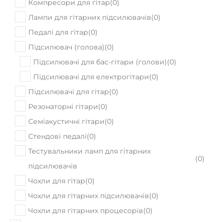
Компресори для гітар
(
0
)
Лампи для гітарних підсилювачів
(
0
)
Педалі для гітар
(
0
)
Підсилювач (голова)
(
0
)
Підсилювачі для бас-гітари (голови)
(
0
)
Підсилювачі для електрогітари
(
0
)
Підсилювачі для гітар
(
0
)
Резонаторні гітари
(
0
)
Семіакустичні гітари
(
0
)
Стендові педалі
(
0
)
Тестувальники ламп для гітарних
(
0
)
підсилювачів
Чохли для гітар
(
0
)
Чохли для гітарних підсилювачів
(
0
)
Чохли для гітарних процесорів
(
0
)