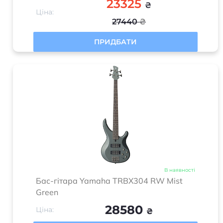
23325
₴
Ціна:
27440
₴
ПРИДБАТИ
В наявності
Бас-гітара Yamaha TRBX304 RW Mist
Green
28580
Ціна:
₴