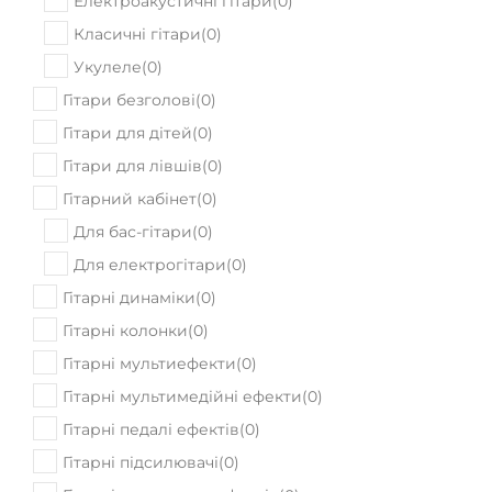
Електроакустичні гітари
(
0
)
Класичні гітари
(
0
)
Укулеле
(
0
)
Гітари безголові
(
0
)
Гітари для дітей
(
0
)
Гітари для лівшів
(
0
)
Гітарний кабінет
(
0
)
Для бас-гітари
(
0
)
Для електрогітари
(
0
)
Гітарні динаміки
(
0
)
Гітарні колонки
(
0
)
Гітарні мультиефекти
(
0
)
Гітарні мультимедійні ефекти
(
0
)
Гітарні педалі ефектів
(
0
)
Гітарні підсилювачі
(
0
)