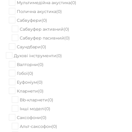
Мультимедійна акустика
(
0
)
Полична акустика
(
0
)
Сабвуфери
(
0
)
Сабвуфер активний
(
0
)
Сабвуфер пасивний
(
0
)
Саундбари
(
0
)
Духові інструменти
(
0
)
Валторни
(
0
)
Гобої
(
0
)
Еуфоніум
(
0
)
Кларнети
(
0
)
Bb-кларнети
(
0
)
Інші моделі
(
0
)
Саксофони
(
0
)
Альт-саксофон
(
0
)