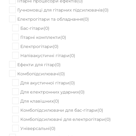
Гітарні процесори ефектів
(
0
)
Гучномовці для гітарних підсилювачів
(
0
)
Електрогітари та обладнання
(
0
)
Бас-гітари
(
0
)
Гітарні комплекти
(
0
)
Електрогітари
(
0
)
Напівакустичні гітари
(
0
)
Ефекти для гітар
(
0
)
Комбопідсилювачі
(
0
)
Для акустичної гітари
(
0
)
Для електронних ударних
(
0
)
Для клавішних
(
0
)
Комбопідсилювачи для бас-гітари
(
0
)
Комбопідсилювачі для електрогітари
(
0
)
Універсальні
(
0
)