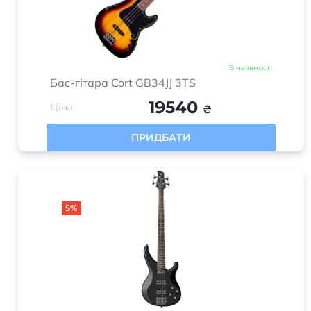
В наявності
Бас-гітара Cort GB34JJ 3TS
19540
Ціна:
₴
ПРИДБАТИ
5%