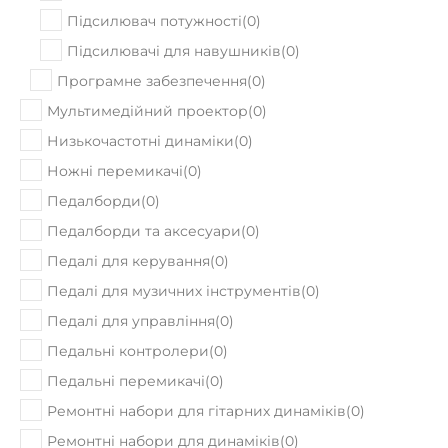
Підсилювач потужності
(
0
)
Підсилювачі для навушників
(
0
)
Програмне забезпечення
(
0
)
Мультимедійний проектор
(
0
)
Низькочастотні динаміки
(
0
)
Ножні перемикачі
(
0
)
Педалборди
(
0
)
Педалборди та аксесуари
(
0
)
Педалі для керування
(
0
)
Педалі для музичних інструментів
(
0
)
Педалі для управління
(
0
)
Педальні контролери
(
0
)
Педальні перемикачі
(
0
)
Ремонтні набори для гітарних динаміків
(
0
)
Ремонтні набори для динаміків
(
0
)