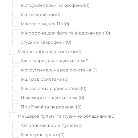
Інструментальні мікрофони
(
0
)
Інші мікрофони
(
0
)
Мікрофони для ПК
(
0
)
Мікрофони для фото та відеокамери
(
0
)
Студійні мікрофони
(
0
)
Мікрофонні радіосистеми
(
0
)
Аксесуари для радіосистем
(
0
)
Інструментальна радіосистема
(
0
)
Інші радіосистеми
(
0
)
Мікрофонна радіосистема
(
0
)
Накамерна радіосистема
(
0
)
Приймачі та передавачі
(
0
)
Мікшерні пульти та музичне обладнання
(
0
)
Активні мікшерні пульти
(
0
)
Мікшерні пульти
(
0
)