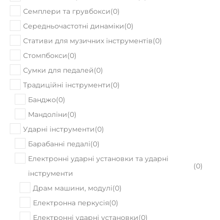
Семплери та грувбокси
(
0
)
Середньочастотні динаміки
(
0
)
Стативи для музичних інструментів
(
0
)
Стомпбокси
(
0
)
Сумки для педалей
(
0
)
Традиційні інструменти
(
0
)
Банджо
(
0
)
Мандоліни
(
0
)
Ударні інструменти
(
0
)
Барабанні педалі
(
0
)
Електронні ударні установки та ударні
(
0
)
інструменти
Драм машини, модулі
(
0
)
Електронна перкусія
(
0
)
Електронні ударні установки
(
0
)