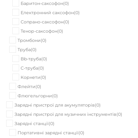
Баритон-саксофон
(
0
)
Електронний саксофон
(
0
)
Сопрано-саксофон
(
0
)
Тенор-саксофон
(
0
)
Тромбони
(
0
)
Труба
(
0
)
Bb-труба
(
0
)
C-труба
(
0
)
Корнети
(
0
)
Флейти
(
0
)
Флюгельгорни
(
0
)
Зарядні пристрої для акумуляторів
(
0
)
Зарядні пристрої для музичних інструментів
(
0
)
Зарядні станції
(
0
)
Портативні зарядні станції
(
0
)