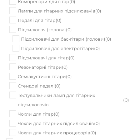
Компресори для гітар
(
0
)
Лампи для гітарних підсилювачів
(
0
)
Педалі для гітар
(
0
)
Підсилювач (голова)
(
0
)
Підсилювачі для бас-гітари (голови)
(
0
)
Підсилювачі для електрогітари
(
0
)
Підсилювачі для гітар
(
0
)
Резонаторні гітари
(
0
)
Семіакустичні гітари
(
0
)
Стендові педалі
(
0
)
Тестувальники ламп для гітарних
(
0
)
підсилювачів
Чохли для гітар
(
0
)
Чохли для гітарних підсилювачів
(
0
)
Чохли для гітарних процесорів
(
0
)