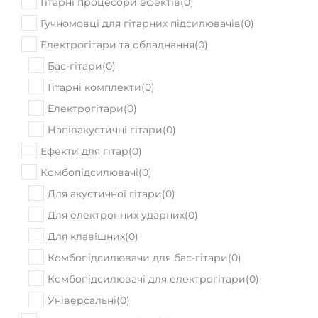
Гітарні процесори ефектів
(
0
)
Гучномовці для гітарних підсилювачів
(
0
)
Електрогітари та обладнання
(
0
)
Бас-гітари
(
0
)
Гітарні комплекти
(
0
)
Електрогітари
(
0
)
Напівакустичні гітари
(
0
)
Ефекти для гітар
(
0
)
Комбопідсилювачі
(
0
)
Для акустичної гітари
(
0
)
Для електронних ударних
(
0
)
Для клавішних
(
0
)
Комбопідсилювачи для бас-гітари
(
0
)
Комбопідсилювачі для електрогітари
(
0
)
Універсальні
(
0
)