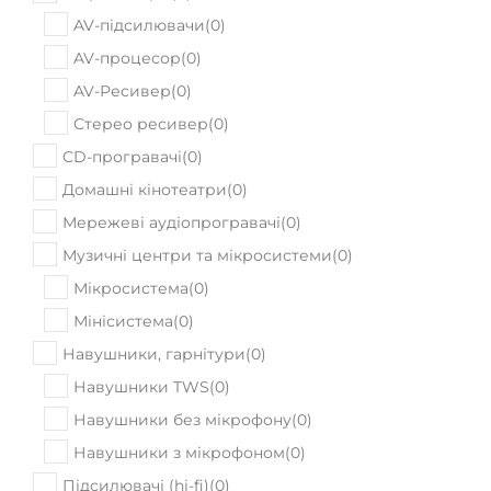
AV-підсилювачи
(
0
)
AV-процесор
(
0
)
AV-Ресивер
(
0
)
Стерео ресивер
(
0
)
CD-програвачі
(
0
)
Домашні кінотеатри
(
0
)
Мережеві аудіопрогравачі
(
0
)
Музичні центри та мікросистеми
(
0
)
Мікросистема
(
0
)
Мінісистема
(
0
)
Навушники, гарнітури
(
0
)
Навушники TWS
(
0
)
Навушники без мікрофону
(
0
)
Навушники з мікрофоном
(
0
)
Підсилювачі (hi-fi)
(
0
)