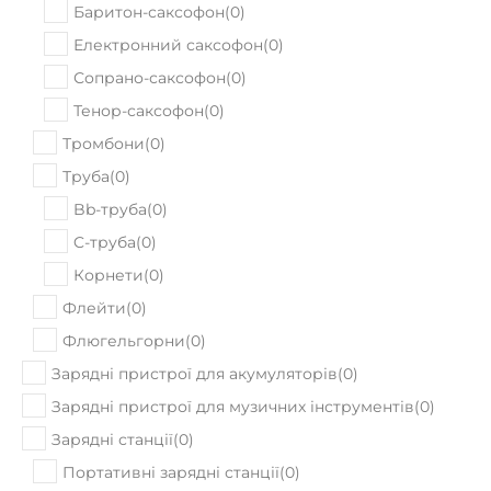
Баритон-саксофон
(
0
)
Електронний саксофон
(
0
)
Сопрано-саксофон
(
0
)
Тенор-саксофон
(
0
)
Тромбони
(
0
)
Труба
(
0
)
Bb-труба
(
0
)
C-труба
(
0
)
Корнети
(
0
)
Флейти
(
0
)
Флюгельгорни
(
0
)
Зарядні пристрої для акумуляторів
(
0
)
Зарядні пристрої для музичних інструментів
(
0
)
Зарядні станції
(
0
)
Портативні зарядні станції
(
0
)