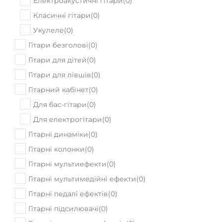
Електроакустичні гітари
(
0
)
Класичні гітари
(
0
)
Укулеле
(
0
)
Гітари безголові
(
0
)
Гітари для дітей
(
0
)
Гітари для лівшів
(
0
)
Гітарний кабінет
(
0
)
Для бас-гітари
(
0
)
Для електрогітари
(
0
)
Гітарні динаміки
(
0
)
Гітарні колонки
(
0
)
Гітарні мультиефекти
(
0
)
Гітарні мультимедійні ефекти
(
0
)
Гітарні педалі ефектів
(
0
)
Гітарні підсилювачі
(
0
)