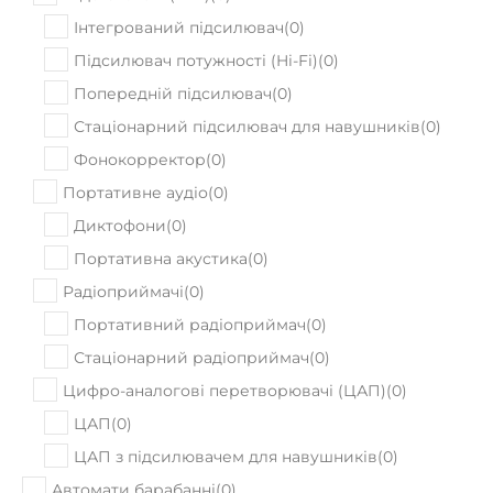
Інтегрований підсилювач
(
0
)
Підсилювач потужності (Hi-Fi)
(
0
)
Попередній підсилювач
(
0
)
Стаціонарний підсилювач для навушників
(
0
)
Фонокорректор
(
0
)
Портативне аудіо
(
0
)
Диктофони
(
0
)
Портативна акустика
(
0
)
Радіоприймачі
(
0
)
Портативний радіоприймач
(
0
)
Стаціонарний радіоприймач
(
0
)
Цифро-аналогові перетворювачі (ЦАП)
(
0
)
ЦАП
(
0
)
ЦАП з підсилювачем для навушників
(
0
)
Автомати барабанні
(
0
)