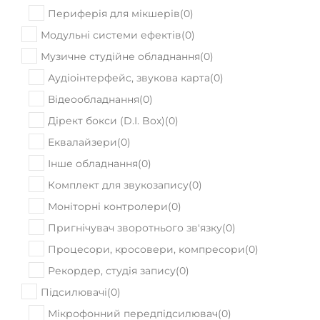
Периферія для мікшерів
(
0
)
Модульні системи ефектів
(
0
)
Музичне студійне обладнання
(
0
)
Аудіоінтерфейс, звукова карта
(
0
)
Відеообладнання
(
0
)
Дірект бокси (D.I. Box)
(
0
)
Еквалайзери
(
0
)
Інше обладнання
(
0
)
Комплект для звукозапису
(
0
)
Моніторні контролери
(
0
)
Пригнічувач зворотнього зв'язку
(
0
)
Процесори, кросовери, компресори
(
0
)
Рекордер, студія запису
(
0
)
Підсилювачі
(
0
)
Мікрофонний передпідсилювач
(
0
)