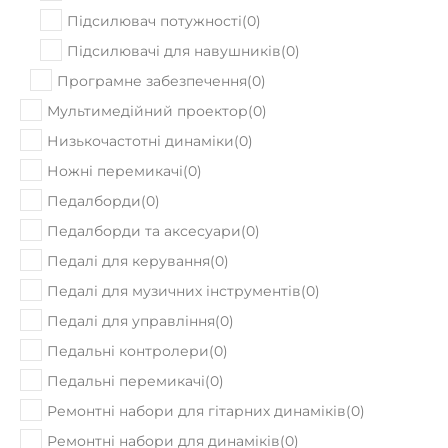
Підсилювач потужності
(
0
)
Підсилювачі для навушників
(
0
)
Програмне забезпечення
(
0
)
Мультимедійний проектор
(
0
)
Низькочастотні динаміки
(
0
)
Ножні перемикачі
(
0
)
Педалборди
(
0
)
Педалборди та аксесуари
(
0
)
Педалі для керування
(
0
)
Педалі для музичних інструментів
(
0
)
Педалі для управління
(
0
)
Педальні контролери
(
0
)
Педальні перемикачі
(
0
)
Ремонтні набори для гітарних динаміків
(
0
)
Ремонтні набори для динаміків
(
0
)