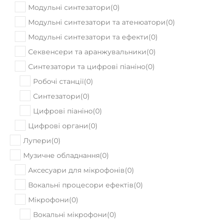
Модульні синтезатори
(
0
)
Модульні синтезатори та атенюатори
(
0
)
Модульні синтезатори та ефекти
(
0
)
Секвенсери та аранжувальники
(
0
)
Синтезатори та цифрові піаніно
(
0
)
Робочі станції
(
0
)
Синтезатори
(
0
)
Цифрові піаніно
(
0
)
Цифрові органи
(
0
)
Лупери
(
0
)
Музичне обладнання
(
0
)
Аксeсуари для мікрофонів
(
0
)
Вокальні процесори ефектів
(
0
)
Мікрофони
(
0
)
Вокальні мікрофони
(
0
)