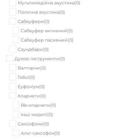
Мультимедійна акустика
(
0
)
Полична акустика
(
0
)
Сабвуфери
(
0
)
Сабвуфер активний
(
0
)
Сабвуфер пасивний
(
0
)
Саундбари
(
0
)
Духові інструменти
(
0
)
Валторни
(
0
)
Гобої
(
0
)
Еуфоніум
(
0
)
Кларнети
(
0
)
Bb-кларнети
(
0
)
Інші моделі
(
0
)
Саксофони
(
0
)
Альт-саксофон
(
0
)