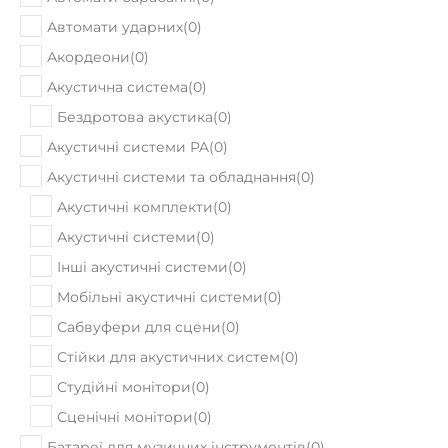
Автомати ударних
(
0
)
Акордеони
(
0
)
Акустична система
(
0
)
Бездротова акустика
(
0
)
Акустичні системи PA
(
0
)
Акустичні системи та обладнання
(
0
)
Акустичні комплекти
(
0
)
Акустичні системи
(
0
)
Інші акустичні системи
(
0
)
Мобільні акустичні системи
(
0
)
Сабвуфери для сцени
(
0
)
Стійки для акустичних систем
(
0
)
Студійні монітори
(
0
)
Сценічні монітори
(
0
)
Батареї для музичних інструментів
(
0
)