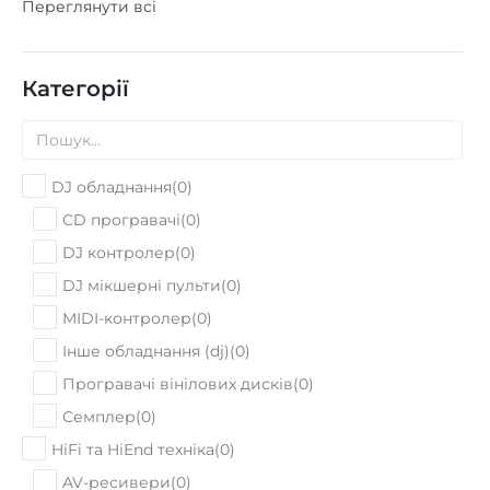
Переглянути всі
Категорії
DJ обладнання
(
0
)
CD програвачі
(
0
)
DJ контролер
(
0
)
DJ мікшерні пульти
(
0
)
MIDI-контролер
(
0
)
Інше обладнання (dj)
(
0
)
Програвачі вінілових дисків
(
0
)
Семплер
(
0
)
HiFi та HiEnd техніка
(
0
)
AV-ресивери
(
0
)