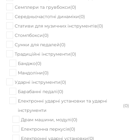
Семплери та грувбокси
(
0
)
Середньочастотні динаміки
(
0
)
Стативи для музичних інструментів
(
0
)
Стомпбокси
(
0
)
Сумки для педалей
(
0
)
Традиційні інструменти
(
0
)
Банджо
(
0
)
Мандоліни
(
0
)
Ударні інструменти
(
0
)
Барабанні педалі
(
0
)
Електронні ударні установки та ударні
(
0
)
інструменти
Драм машини, модулі
(
0
)
Електронна перкусія
(
0
)
Електронні ударні установки
(
0
)