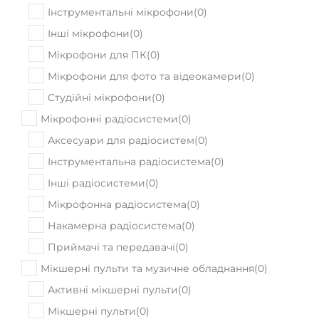
Інструментальні мікрофони
(
0
)
Інші мікрофони
(
0
)
Мікрофони для ПК
(
0
)
Мікрофони для фото та відеокамери
(
0
)
Студійні мікрофони
(
0
)
Мікрофонні радіосистеми
(
0
)
Аксесуари для радіосистем
(
0
)
Інструментальна радіосистема
(
0
)
Інші радіосистеми
(
0
)
Мікрофонна радіосистема
(
0
)
Накамерна радіосистема
(
0
)
Приймачі та передавачі
(
0
)
Мікшерні пульти та музичне обладнання
(
0
)
Активні мікшерні пульти
(
0
)
Мікшерні пульти
(
0
)