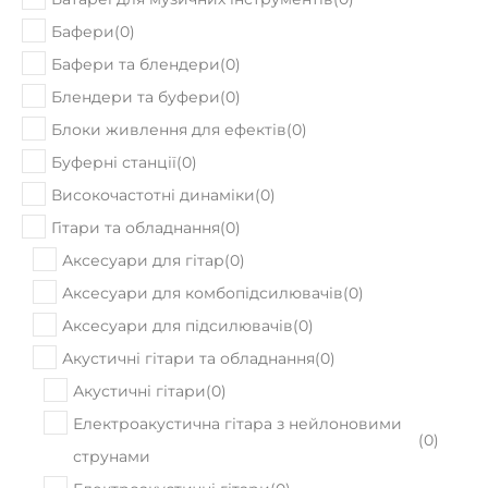
Бафери
(
0
)
Бафери та блендери
(
0
)
Блендери та буфери
(
0
)
Блоки живлення для ефектів
(
0
)
Буферні станції
(
0
)
Високочастотні динаміки
(
0
)
Гітари та обладнання
(
0
)
Аксесуари для гітар
(
0
)
Аксесуари для комбопідсилювачів
(
0
)
Аксесуари для підсилювачів
(
0
)
Акустичні гітари та обладнання
(
0
)
Акустичні гітари
(
0
)
Електроакустична гітара з нейлоновими
(
0
)
струнами