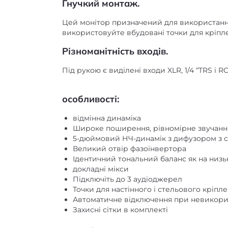
Гнучкий монтаж.
Цей монітор призначений для використання 
використовуйте вбудовані точки для кріплен
Різноманітність входів.
Під рукою є виділені входи XLR, 1/4 “TRS і
особливості:
відмінна динаміка
Широке поширення, рівномірне звучання 
5-дюймовий НЧ-динамік з дифузором з 
Великий отвір фазоінвертора
Ідентичний тональний баланс як на низькі
докладні мікси
Підключіть до 3 аудіоджерел
Точки для настінного і стельового кріпл
Автоматичне відключення при невикорис
Захисні сітки в комплекті