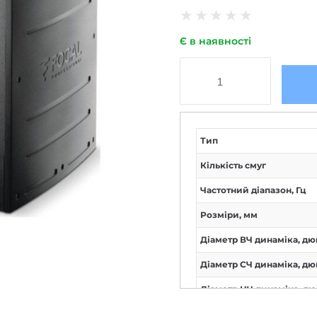
★
★
★
★
★
Є в наявності
Тип
Кількість смуг
Частотний діапазон, Гц
Розміри, мм
Діаметр ВЧ динаміка, дю
Діаметр СЧ динаміка, дю
Діаметр НЧ динаміка, д
Бренд