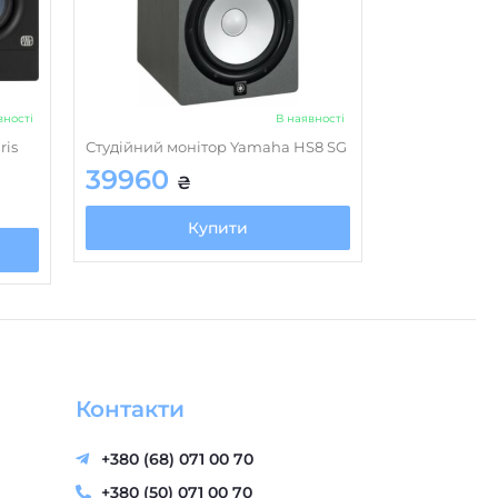
вності
В наявності
ris
Студійний монітор Yamaha HS8 SG
39960
₴
Купити
Контакти
+380 (68) 071 00 70
+380 (50) 071 00 70