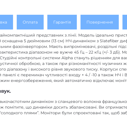
вка
Оплата
Гарантія
Повернення
айкомпактніший представник з лінії. Модель ідеально прис
0 оснащена 5 дюймовим (13 см) НЧ-динаміком з Slatefiber диф
ним фазоінвертором. Мають випромінювачі, роздільні підсилю
актеристика діапазоном не вужче 45 Гц – 22 кГц (+/- 3 дБ). 
 Студійні контрольні системи Alpha стануть рішенням для ва
кустичної обробкою, а також при різноманітності музичних ж
го діапазону і високого рівня звукового тиску. Корпуси спец
панелі є перемикач чутливості входу + 4 / -10 а також НЧ і 
режим енергозбереження, який автоматично відключає моніт
вук.
зькочастотним динаміком з сланцевого волокна французько
ож помітите, що динаміки досить збалансовані. Ви отримаєте
і “солодкого плями”. Монітори були спроектовані так, щоб 