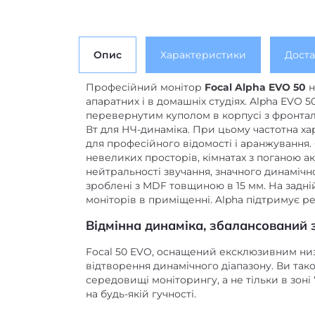
Опис
Характеристики
Доста
Професійний монітор
Focal Alpha EVO 50
н
апаратних і в домашніх студіях. Alpha EVO 5
перевернутим куполом в корпусі з фронталь
Вт для НЧ-динаміка. При цьому частотна хар
для професійного відомості і аранжування.
невеликих просторів, кімнатах з поганою а
нейтральності звучання, значного динамічно
зроблені з MDF товщиною в 15 мм. На задній 
моніторів в приміщенні. Alpha підтримує 
Відмінна динаміка, збалансований з
Focal 50 EVO, оснащений ексклюзивним ни
відтворення динамічного діапазону. Ви так
середовищі моніторингу, а не тільки в зон
на будь-якій гучності.