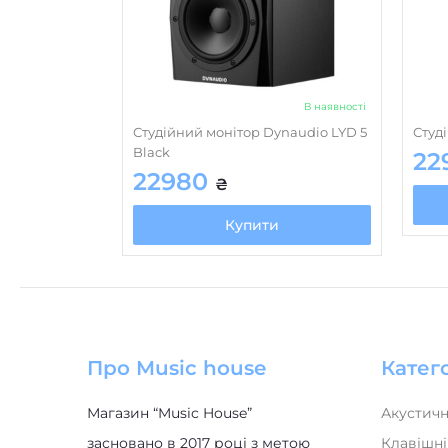
В наявності
Студійний монітор Dynaudio LYD 5
Студ
Black
22
22980
₴
Купити
Про Music house
Катего
Магазин “Music House”
Акустичн
засновано в 2017 році з метою
Клавішні