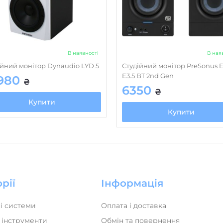
В наявності
В ная
ійний монітор Dynaudio LYD 5
Студійний монітор PreSonus E
E3.5 BT 2nd Gen
980
₴
6350
₴
Купити
Купити
рії
Інформація
і системи
Оплата і доставка
 інструменти
Обмін та повернення