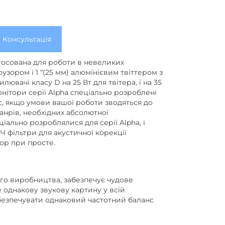
Консультація
тосована для роботи в невеликих
узором і 1 “(25 мм) алюмінієвим твіттером з
вачі класу D на 25 Вт для твітера, і на 35
Монітори серії Alpha спеціально розроблені
с, якщо умови вашої роботи зводяться до
анрів, необхідних абсолютної
іально розроблялися для серії Alpha, і
ВЧ фільтри для акустичної корекції
ор при просте.
го виробництва, забезпечує чудове
 однакову звукову картину у всій
забезпечувати однаковий частотний баланс