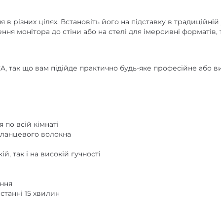
в різних цілях. Встановіть його на підставку в традиційні
ня монітора до стіни або на стелі для імерсивні форматів, 
 RCA, так що вам підійде практично будь-яке професійне або 
по всій кімнаті
сланцевого волокна
й, так і на високій гучності
ення
танні 15 хвилин