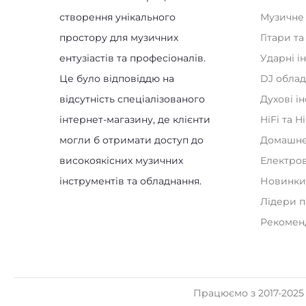
створення унікального
Музичне
простору для музичних
Гітари т
ентузіастів та професіоналів.
Ударні і
Це було відповіддю на
DJ обла
відсутність спеціалізованого
Духові і
інтернет-магазину, де клієнти
HiFi та H
могли б отримати доступ до
Домашнє
високоякісних музичних
Електро
інструментів та обладнання.
Новинк
Лідери 
Рекомен
Працюємо з 2017-2025 