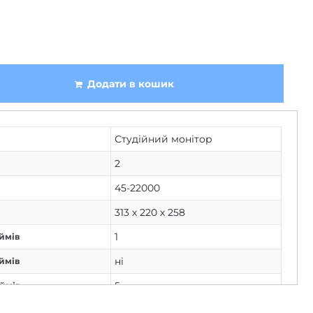
Додати в кошик
Студійний монітор
2
45-22000
313 х 220 х 258
1
ймів
ні
ймів
5
юймів
Focal