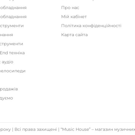
 обладнання
Про нас
а обладнання
Мій кабінет
нструменти
Політика конфіденційності
днання
Карта сайта
нструменти
iEnd техніка
 аудіо
велосипеди
и
продажів
дуємо
року | Всі права захищені | “Music House” – магазин музичних