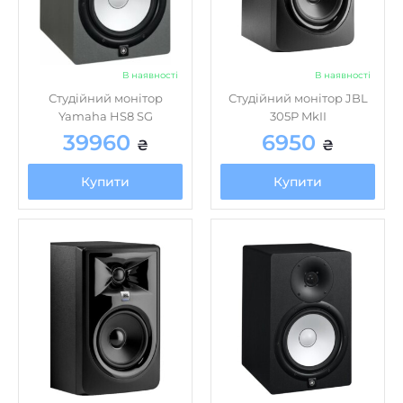
Yamaha HS8 SG
305P MkII
39960
6950
₴
₴
Купити
Купити
В наявності
В наявності
Студійний монітор JBL
Студійний монітор
306PMKII
Yamaha HS8 Black
11690
18499
₴
₴