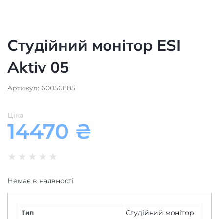
Aktiv 05
Артикул: 60056885
Ціна
14470
₴
★
★
★
★
★
Немає в наявності
Студійний монітор
Тип
2
Кількість смуг
50-20000
Частотний діапазон, Гц
250 x 176 x 200
Розміри, мм