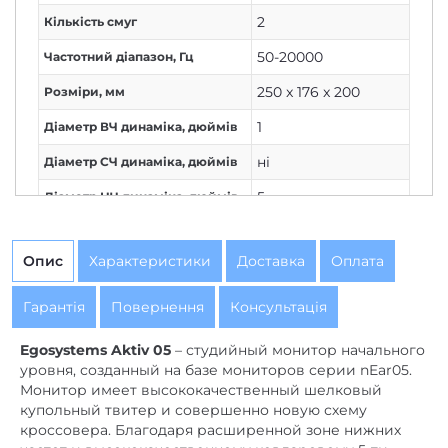
1
Діаметр ВЧ динаміка, дюймів
ні
Діаметр СЧ динаміка, дюймів
5
Діаметр НЧ динаміка, дюймів
Опис
Характеристики
Доставка
Оплата
Гарантія
Повернення
Консультація
Egosystems Aktiv 05
– студийный монитор начального
уровня, созданный на базе мониторов серии nEar05.
Монитор имеет высококачественный шелковый
купольный твитер и совершенно новую схему
кроссовера. Благодаря расширенной зоне нижних
частот и высококачественному кевларовому 5-ти
дюймовому драйверу Aktiv 05 обеспечивает
эффективное ударное звучание низких и средних
частот, которое превосходит звучание бумажных и
полипропиленовых драйверов в сопоставимых
моделях, представленных на рынке. Высокое качество