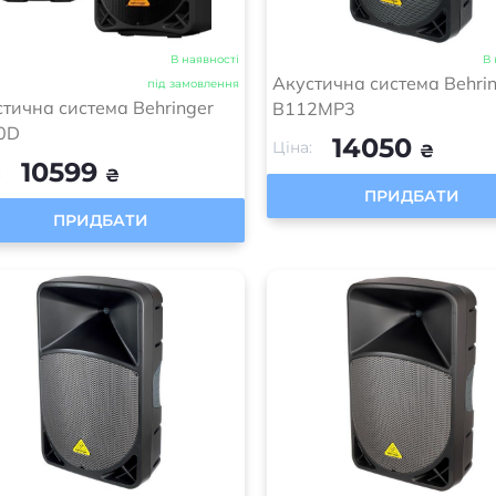
В наявності
В 
Акустична система Behri
під замовлення
тична система Behringer
B112MP3
0D
14050
Ціна:
₴
10599
:
₴
ПРИДБАТИ
ПРИДБАТИ