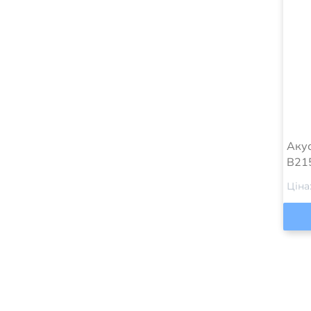
Акус
B21
Ціна