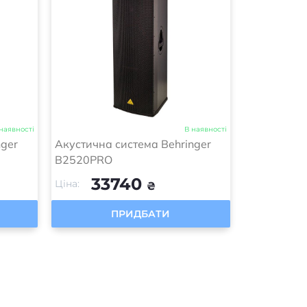
наявності
В наявності
nger
Акустична система Behringer
B2520PRO
33740
Ціна:
₴
ПРИДБАТИ
14
>