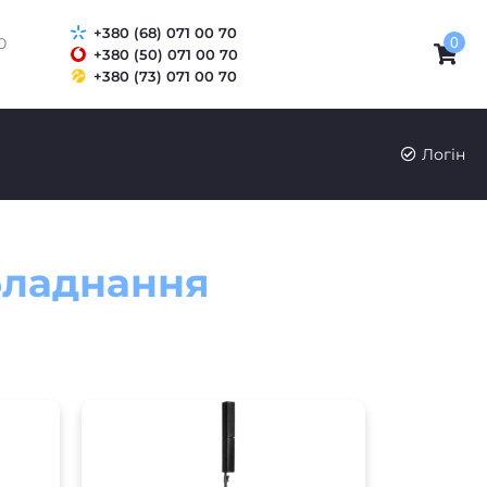
+380 (68) 071 00 70
0
0
+380 (50) 071 00 70
+380 (73) 071 00 70
UK
RU
Логін
бладнання