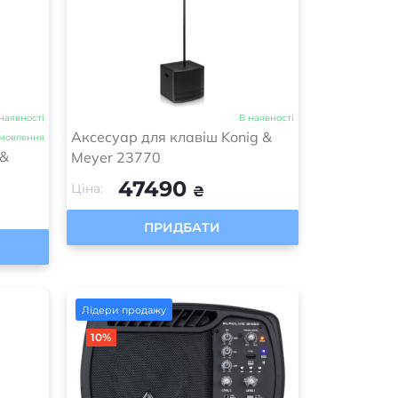
наявності
В наявності
Аксесуар для клавіш Konig &
амовлення
 &
Meyer 23770
47490
Ціна:
₴
ПРИДБАТИ
Лідери продажу
10%