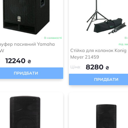
В наявності
В 
вуфер пасивний Yamaha
під з
Cтійка для колонок Konig
5W
Meyer 21459
12240
:
₴
8280
Ціна:
₴
ПРИДБАТИ
ПРИДБАТИ