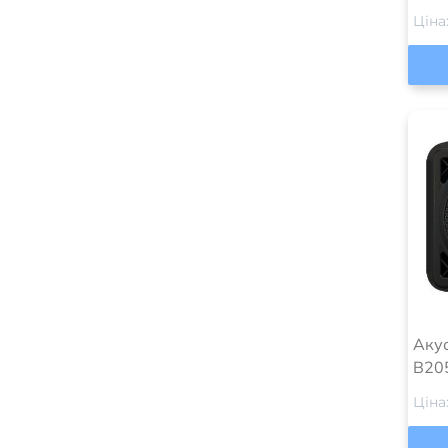
Ціна
Акус
B20
Ціна