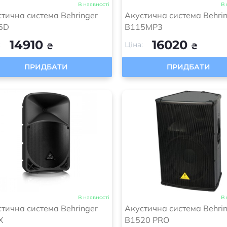
В наявності
В 
тична система Behringer
Акустична система Behri
5D
B115MP3
14910
16020
:
Ціна:
₴
₴
ПРИДБАТИ
ПРИДБАТИ
В наявності
В 
тична система Behringer
Акустична система Behri
X
B1520 PRO