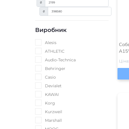
₴
₴
Виробник
Devialet
Cаб
A1
Ціна
Категорії
Акустичні комплекти
(
11
)
Акустичні системи
(
98
)
Інші акустичні системи
(
9
)
Мобільні акустичні
(
12
)
системи