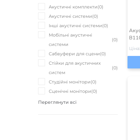
Акус
B11
Ціна