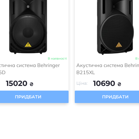
В наявності
В 
тична система Behringer
Акустична система Behri
5D
B215XL
15020
10690
:
Ціна:
₴
₴
ПРИДБАТИ
ПРИДБАТИ
1
2
3
…