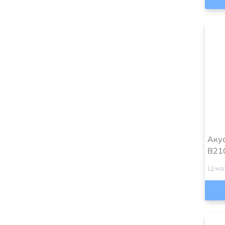
Акус
B21
Ціна