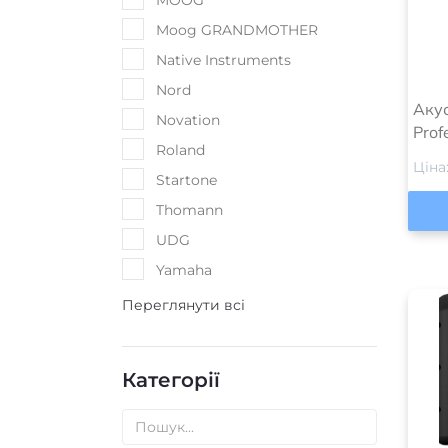
Сабвуфери для сцени
(
63
)
Переглянути всі
Акус
Prof
Ціна