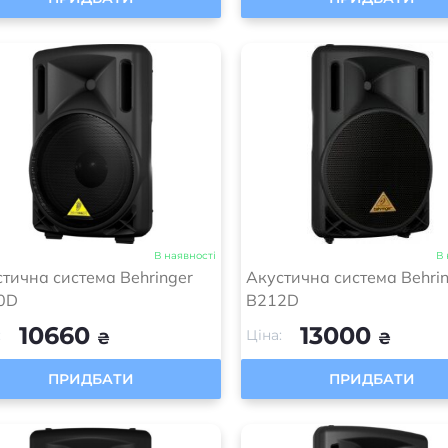
В наявності
В 
тична система Behringer
Акустична система Behri
0D
B212D
10660
13000
:
Ціна:
₴
₴
ПРИДБАТИ
ПРИДБАТИ