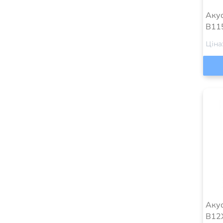
Акус
B11
Ціна
Акус
B12