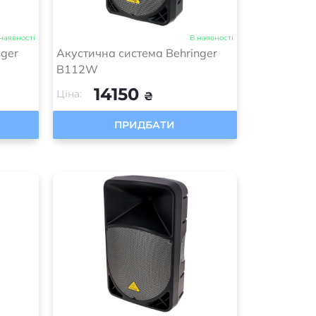
наявності
В наявності
nger
Акустична система Behringer
B112W
14150
Ціна:
₴
ПРИДБАТИ