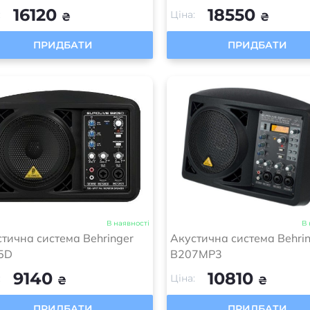
16120
18550
:
Ціна:
₴
₴
ПРИДБАТИ
ПРИДБАТИ
В наявності
В 
тична система Behringer
Акустична система Behri
5D
B207MP3
9140
10810
:
Ціна:
₴
₴
ПРИДБАТИ
ПРИДБАТИ