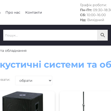
Графік роботи:
Пн-Пт:
09:30–18:3
а
Про нас
Контакти
Сб:
10:00–16:00
Нд:
Вихідний
 та обладнання
кустичні системи та о
увати: