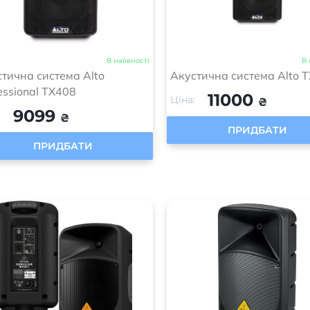
В наявності
В 
тична система Alto
Акустична система Alto 
essional TX408
11000
Ціна:
₴
9099
:
₴
ПРИДБАТИ
ПРИДБАТИ