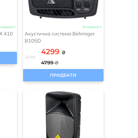
наявності
В наявності
TX 410
Акустична система Behringer
B105D
4299
₴
Ціна:
4799
₴
ПРИДБАТИ