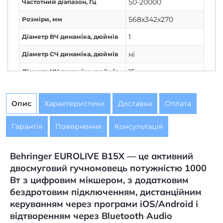
50-20000
Частотний діапазон, Гц
568x342x270
Розміри, мм
1
Діаметр ВЧ динаміка, дюймів
ні
Діаметр СЧ динаміка, дюймів
15
Діаметр НЧ динаміка, дюймів
Bluetooth
,
USB
Інтерфейси
Опис
Характеристики
Доставка
Оплата
Гарантія
Повернення
Консультація
Behringer EUROLIVE B15X — це активний
двосмуговий гучномовець потужністю 1000
Вт з цифровим мікшером, з додатковим
бездротовим підключенням, дистанційним
керуванням через програми iOS/Android і
відтворенням через Bluetooth Audio