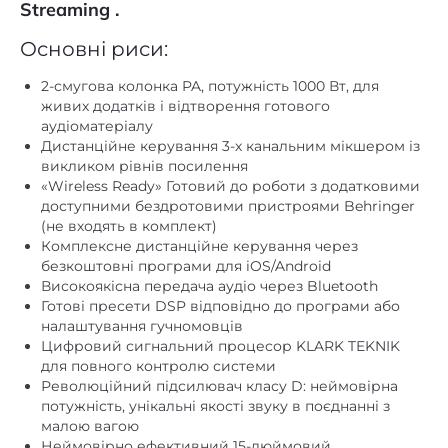
Streaming
.
Основні риси:
2-смугова колонка PA, потужність 1000 Вт, для
живих додатків і відтворення готового
аудіоматеріалу
Дистанційне керування 3-х канальним мікшером із
викликом рівнів посилення
«Wireless Ready» Готовий до роботи з додатковими
доступними бездротовими пристроями Behringer
(не входять в комплект)
Комплексне дистанційне керування через
безкоштовні програми для iOS/Android
Високоякісна передача аудіо через Bluetooth
Готові пресети DSP відповідно до програми або
налаштування гучномовців
Цифровий сигнальний процесор KLARK TEKNIK
для повного контролю системи
Революційний підсилювач класу D: неймовірна
потужність, унікальні якості звуку в поєднанні з
малою вагою
Неймовірно ефективний 15-дюймовий