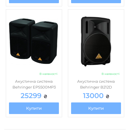
В наявності
В наявності
Акустична система
Акустична система
Behringer EPS500MP3
Behringer B212D
25299
13000
₴
₴
Купити
Купити