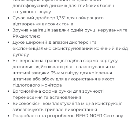
довгофокусний динамік для глибоких басів і
потужності звуку
Сучасний драйвер 1,35″ для найкращого
відтворення високих тонів
Зручна навігація завдяки одній ручці керування та
РК-дисплею
Дуже широкий діапазон дисперсії та
експоненціально сконструйований конічний вихід
рупору
Універсальна трапецієподібна форма корпусу
дозволяє здійснювати різні налаштування: на
штативі завдяки 35-мм гнізду для кріплення
штатива або збоку для використання в якості
підлогового монітора
Ергономічна форма ручки для зручності
перенесення та встановлення
Високоякісні комплектуючі та міцна конструкція
забезпечують тривале використання
Розроблено та розроблено BEHRINGER Germany