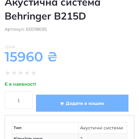
Акустична система
Behringer B215D
Артикул: 60018695
Ціна
15960
₴
★
★
★
★
★
Є в наявності
Додати в кошик
Акустичні системи
Тип
2
Кількість смуг