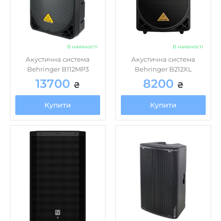
В наявності
В наявності
Акустична система
Акустична система
Behringer B112MP3
Behringer B212XL
13700
8200
₴
₴
Купити
Купити