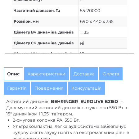
55-20000
Частотний діапазон, Гц
690 x 440 x 335
Розміри, мм
1
,
35
Діаметр ВЧ динаміка, дюймів
ні
Діаметр СЧ динаміка, дюймів
15
Діаметр НЧ динаміка, дюймів
Опис
Характеристики
Доставка
Оплата
Гарантія
Повернення
Консультація
Активний динамік
BEHRINGER
EUROLIVE B215D
–
Двосмуговий активний динамік потужністю 550 Вт з
15″ динаміком і 1,35″ твітером.
2-смугова колонка PA, 550 Вт.
Ультракомпактна, легка аудіосистема забезпечує
чудову якість звуку навіть за екстремальних рівнів
звукового тиску.