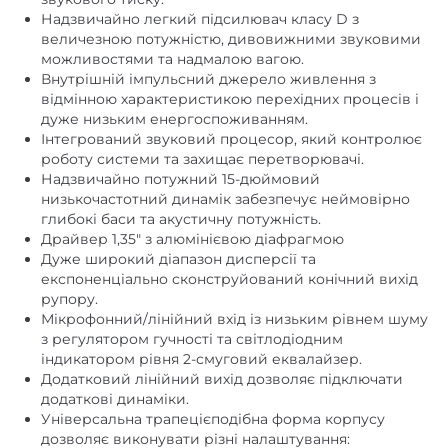
Надзвичайно легкий підсилювач класу D з
величезною потужністю, дивовижними звуковими
можливостями та надмалою вагою.
Внутрішній імпульсний джерело живлення з
відмінною характеристикою перехідних процесів і
дуже низьким енергоспоживанням.
Інтегрований звуковий процесор, який контролює
роботу системи та захищає перетворювачі.
Надзвичайно потужний 15-дюймовий
низькочастотний динамік забезпечує неймовірно
глибокі баси та акустичну потужність.
Драйвер 1,35″ з алюмінієвою діафрагмою
Дуже широкий діапазон дисперсії та
експоненціально сконструйований конічний вихід
рупору.
Мікрофонний/лінійний вхід із низьким рівнем шуму
з регулятором гучності та світлодіодним
індикатором рівня 2-смуговий еквалайзер.
Додатковий лінійний вихід дозволяє підключати
додаткові динаміки.
Універсальна трапецієподібна форма корпусу
дозволяє виконувати різні налаштування: