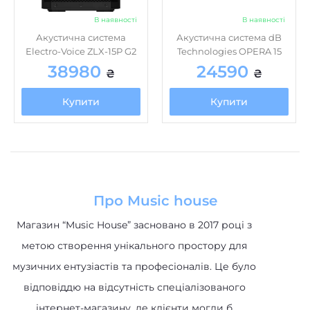
В наявності
В наявності
Акустична система
Акустична система dB
Electro-Voice ZLX-15P G2
Technologies OPERA 15
38980
24590
₴
₴
Купити
Купити
Про Music house
Магазин “Music House” засновано в 2017 році з
метою створення унікального простору для
музичних ентузіастів та професіоналів. Це було
відповіддю на відсутність спеціалізованого
інтернет-магазину, де клієнти могли б