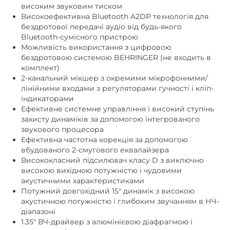
високим звуковим тиском
Високоефективна Bluetooth A2DP технологія для
бездротової передачі аудіо від будь-якого
Bluetooth-сумісного пристрою
Можливість використання з цифровою
бездротовою системою BEHRINGER (не входить в
комплект)
2-канальний мікшер з окремими мікрофонними/
лінійними входами з регуляторами гучності і кліп-
індикаторами
Ефективне системне управління і високий ступінь
захисту динаміків за допомогою інтегрованого
звукового процесора
Ефективна частотна корекція за допомогою
вбудованого 2-смугового еквалайзера
Висококласний підсилювач класу D з виключно
високою вихідною потужністю і чудовими
акустичними характеристиками
Потужний довгохідний 15″ динамік з високою
акустичною потужністю і глибоким звучанням в НЧ-
діапазоні
1.35″ ВЧ-драйвер з алюмінієвою діафрагмою і