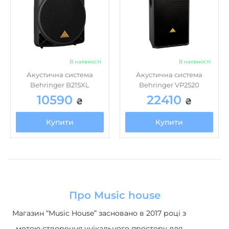
В наявності
В наявності
Акустична система
Акустична система
Behringer B215XL
Behringer VP2520
10590
22410
₴
₴
Купити
Купити
Про Music house
Магазин “Music House” засновано в 2017 році з
метою створення унікального простору для