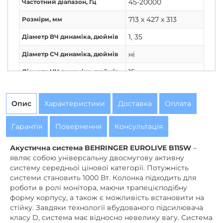
45-20000
Частотний діапазон, Гц
713 x 427 x 313
Розміри, мм
1
,
35
Діаметр ВЧ динаміка, дюймів
ні
Діаметр СЧ динаміка, дюймів
15
Діаметр НЧ динаміка, дюймів
Bluetooth
,
USB
Інтерфейси
Опис
Характеристики
Доставка
Оплата
Гарантія
Повернення
Консультація
Акустична система BEHRINGER EUROLIVE B115W
–
являє собою універсальну двосмугову активну
систему середньої цінової категорії. Потужність
системи становить 1000 Вт. Колонка підходить для
роботи в ролі монітора, маючи трапецієподібну
форму корпусу, а також є можливість встановити на
стійку. Завдяки технології вбудованого підсилювача
класу D, система має відносно невелику вагу. Система