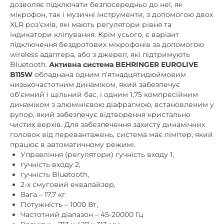
дозволяє підключати безпосередньо до неї, як
мікрофон, так і музичні інструменти, з допомогою двох
XLR роз’ємів, які мають регулятори рівня та
індикатори кліпування. Крім усього, є варіант
підключення бездротових мікрофонів за допомогою
wireless адаптера, або з джерел, які підтримують
Bluetooth.
Активна система
BEHRINGER EUROLIVE
B115W
обладнана одним п’ятнадцятидюймовим
низькочастотним динаміком, який забезпечує
об’ємний і щільний бас, і одним 1,75 компресійним
динаміком з алюмінієвою діафрагмою, встановленим у
рупор, який забезпечує відтворення кристально
чистих верхів. Для забезпечення захисту динамічних
головок від перевантажень, система має лімітер, який
працює в автоматичному режимі.
Управління (регулятори) гучність входу 1,
гучність входу 2,
гучність Bluetooth,
2-х смуговий еквалайзер,
Вага – 17,7 кг
Потужність – 1000 Вт,
Частотний діапазон – 45-20000 Гц