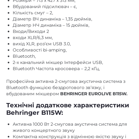
Розміри – 713 x 427 x 313 мм,
Вбудований підсилювач – є,
Кількість смуг – 2,
Діаметр ВЧ динаміка – 1,35 дюймів,
Діаметр НЧ динаміка – 15 дюймів,
Входи/Виходи 2
входи XLR/6,3 мм,
вихід XLR, роз’єм USB 3.0,
Особливості bi-amping,
Bluetooth,
2-х канальний мікшер Інтерфейси USB,
Bluetooth Частота кросовера – 2,2 кГц,
Професійна активна 2-смугова акустична система з
Bluetooth функцією бездротового зв’язку, і
вбудованим мікшером
BEHRINGER EUROLIVE B115W.
Технічні додаткове характеристики
Behringer B115W:
Активна 1000 Вт 2-смугова акустична система для
живого концертного звуку
Компактна конструкція з відмінною якістю звуку і