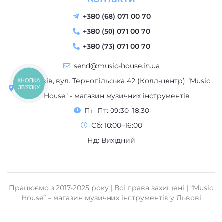
+380 (68) 071 00 70
+380 (50) 071 00 70
+380 (73) 071 00 70
send@music-house.in.ua
м. Львів, вул. Тернопільська 42 (Колл-центр) "Music
КНОПКА
ЗВ'ЯЗКУ
House" - магазин музичних інструментів
Пн-Пт: 09:30–18:30
Сб: 10:00–16:00
Нд: Вихідний
Працюємо з 2017-2025 року | Всі права захищені | “Music
House” – магазин музичних інструментів у Львові