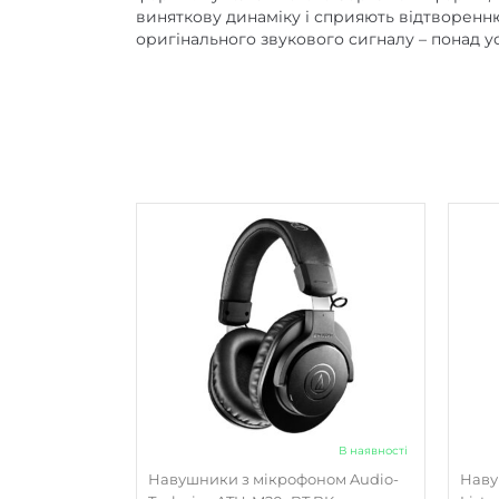
виняткову динаміку і сприяють відтворенню 
оригінального звукового сигналу – понад усе
В наявності
Навушники з мікрофоном Audio-
Наву