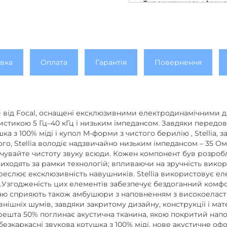
Тип акустичного оформ
Тип кріплення
Матеріали (наголів'я/ча
Складаний корпус
вка
Оплата
Гарантія
Повернення
Поворотні чаші
Водостійкий корпус
Підсвічування
 від Focal, оснащені ексклюзивними електродинамічними д
тикою 5 Гц–40 кГц і низьким імпедансом. Завдяки передов
шийний обід
ка з 100% міді і купол M-форми з чистого берилію , Stellia, 
того, Stellia володіє надзвичайно низьким імпедансом – 35 
Конструкція випромінюв
увайте чистоту звуку всюди. Кожен компонент був розробле
Кількість випромінювачі
 виходять за рамки технологій; впливаючи на зручність вико
креслює ексклюзивність навушників. Stellia використовує е
навушнику
a.Узгодженість цих елементів забезпечує бездоганний комфо
Мінімальна відтворювана 
 сприяють також амбушюри з наповненням з високоеластично
зовнішніх шумів, завдяки закритому дизайну, конструкції і 
Максимальна відтворена 
 решта 50% поглинає акустична тканина, якою покритий напо
зкаркасні звукова котушка з 100% міді, нове акустичне офор