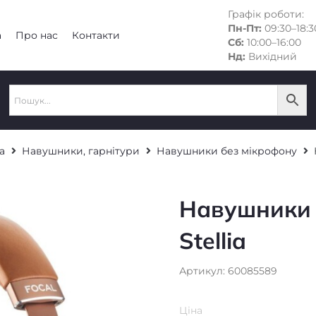
Графік роботи:
Пн-Пт:
09:30–18:3
а
Про нас
Контакти
Сб:
10:00–16:00
Нд:
Вихідний
а
Навушники, гарнітури
Навушники без мікрофону
Навушники 
Stellia
Артикул: 60085589
Ціна