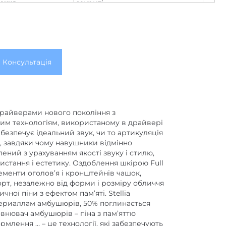
закриті
лення
наголів'я
пластик/пластик/шкіра
ша/амбушур)
немає
Консультація
немає
немає
немає
райверами нового покоління з
им технологіям, використаному в драйвері
немає
забезпечує ідеальний звук, чи то артикуляція
Ом, завдяки чому навушники відмінно
динамічні
ача
ний з урахуванням якості звуку і стилю,
в в одному
ристання і естетику. Оздоблення шкірою Full
1
лементи оголов’я і кронштейнів чашок,
рт, незалежно від форми і розміру обличчя
5
частота, Гц
ї піни з ефектом пам’яті. Stellia
материаллам амбушюрів, 50% поглинається
40000
частота, Гц
внювач амбушюрів – піна з пам’яттю
млення … – це технології, які забезпечують