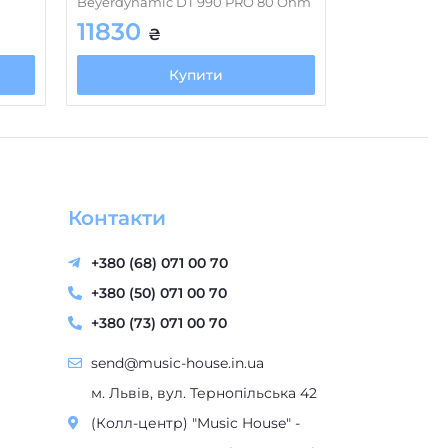
Beyerdynamic DT 990 PRO 80 Ohm
є
11830
₴
5 мм
,
mini jack 3
,
XLR 4-pin кабель
Купити
прямий
немає
пом дії
немає
немає
Контакти
немає
немає
Б
+380 (68) 071 00 70
немає
+380 (50) 071 00 70
+380 (73) 071 00 70
немає
кейс
send@music-house.in.ua
м. Львів, вул. Тернопільська 42
немає
(Колл-центр) "Music House" -
немає