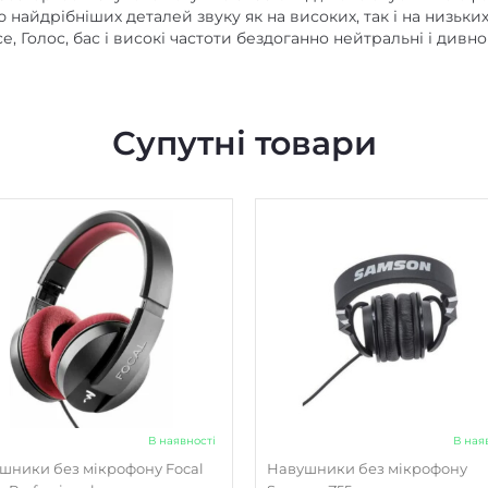
Опір, Ом
найдрібніших деталей звуку як на високих, так і на низьких
, Голос, бас і високі частоти бездоганно нейтральні і дивно
Чутливість, дБ
Максимальна вхідна поту
Діаметр динаміків, мм
Супутні товари
КНС (коефіцієнт неліній
Тип магніту
Активне шумопоглинан
Вбудований підсилювач 
Hi-Res сертифікація
Підтримка об'ємного зву
Довжина кабелю, м
Підключення кабелю
В наявності
В ная
Несиметричний кабель
шники без мікрофону Focal
Навушники без мікрофону