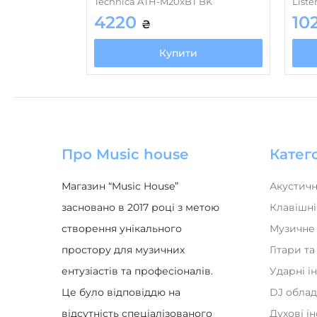
Technica ATH-M20xBT BK
Liste
4220
10
₴
Купити
Про Music house
Катего
Магазин “Music House”
Акустичн
засновано в 2017 році з метою
Клавішні
створення унікального
Музичне
простору для музичних
Гітари т
ентузіастів та професіоналів.
Ударні і
Це було відповіддю на
DJ обла
відсутність спеціалізованого
Духові і