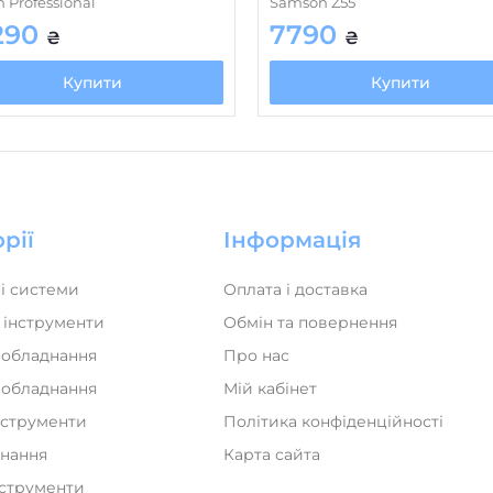
n Professional
Samson Z55
Знімний кабель
290
7790
₴
₴
Тип роз'єму
Купити
Купити
Форма штекера
Тип мікрофону за принци
Знімний мікрофон
Конструкція мікрофону
рії
Інформація
Спрямованість
Чутливість мікрофона, д
і системи
Оплата і доставка
Амбушури
 інструменти
Обмін та повернення
 обладнання
Про нас
Перехідники / сплітери
а обладнання
Мій кабінет
Чохол / кейс
нструменти
Політика конфіденційності
Ігрова гарнітура
днання
Карта сайта
Моніторні навушники
нструменти