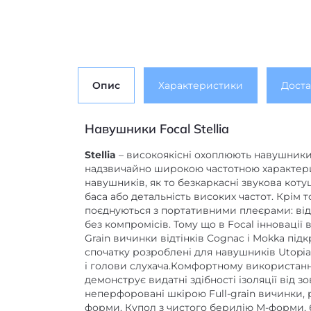
Опис
Характеристики
Доста
Навушники Focal Stellia
Stellia
– високоякісні охоплюють навушники
надзвичайно широкою частотною характерис
навушників, як то безкаркасні звукова котуш
баса або детальність високих частот. Крім 
поєднуються з портативними плеєрами: відч
без компромісів. Тому що в Focal інновації
Grain вичинки відтінків Cognac і Mokka під
спочатку розроблені для навушників Utopi
і голови слухача.Комфортному використанню
демонструє видатні здібності ізоляції від 
неперфоровані шкірою Full-grain вичинки,
форми. Купол з чистого берилію M-форми, бе