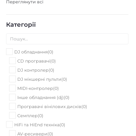
Переглянути всі
Категорії
DJ обладнання
(
0
)
CD програвачі
(
0
)
DJ контролер
(
0
)
DJ мікшерні пульти
(
0
)
MIDI-контролер
(
0
)
Інше обладнання (dj)
(
0
)
Програвачі вінілових дисків
(
0
)
Семплер
(
0
)
HiFi та HiEnd техніка
(
0
)