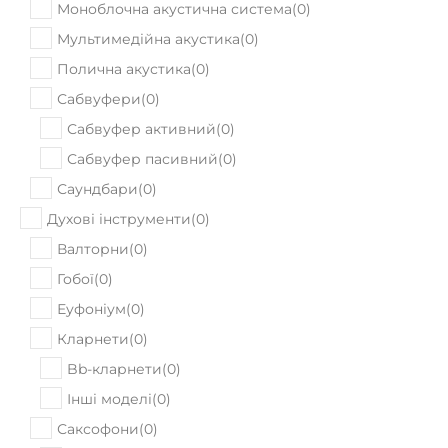
Моноблочна акустична система
(
0
)
Мультимедійна акустика
(
0
)
Полична акустика
(
0
)
Сабвуфери
(
0
)
Сабвуфер активний
(
0
)
Сабвуфер пасивний
(
0
)
Саундбари
(
0
)
Духові інструменти
(
0
)
Валторни
(
0
)
Гобої
(
0
)
Еуфоніум
(
0
)
Кларнети
(
0
)
Bb-кларнети
(
0
)
Інші моделі
(
0
)