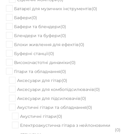
Сценічні монітори
(
0
)
Батареї для музичних інструментів
(
0
)
Бафери
(
0
)
Бафери та блендери
(
0
)
Блендери та буфери
(
0
)
Блоки живлення для ефектів
(
0
)
Буферні станції
(
0
)
Високочастотні динаміки
(
0
)
Гітари та обладнання
(
0
)
Аксесуари для гітар
(
0
)
Аксесуари для комбопідсилювачів
(
0
)
Аксесуари для підсилювачів
(
0
)
Акустичні гітари та обладнання
(
0
)
Акустичні гітари
(
0
)
Електроакустична гітара з нейлоновими