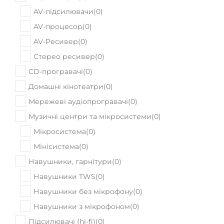
AV-ресивери
(
0
)
AV-підсилювачи
(
0
)
AV-процесор
(
0
)
AV-Ресивер
(
0
)
Стерео ресивер
(
0
)
CD-програвачі
(
0
)
Домашні кінотеатри
(
0
)
Мережеві аудіопрогравачі
(
0
)
Музичні центри та мікросистеми
(
0
)
Мікросистема
(
0
)
Мінісистема
(
0
)
Навушники, гарнітури
(
0
)
Навушники TWS
(
0
)
Навушники без мікрофону
(
0
)
Навушники з мікрофоном
(
0
)