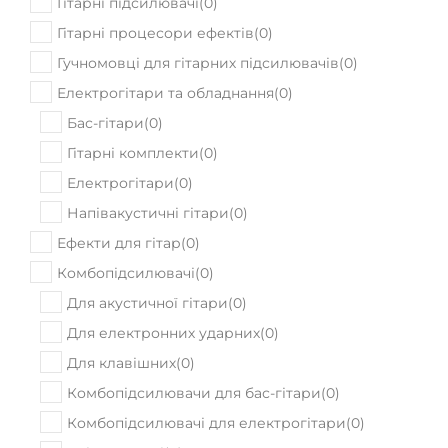
Гітарні підсилювачі
(
0
)
Гітарні процесори ефектів
(
0
)
Гучномовці для гітарних підсилювачів
(
0
)
Електрогітари та обладнання
(
0
)
Бас-гітари
(
0
)
Гітарні комплекти
(
0
)
Електрогітари
(
0
)
Напівакустичні гітари
(
0
)
Ефекти для гітар
(
0
)
Комбопідсилювачі
(
0
)
Для акустичної гітари
(
0
)
Для електронних ударних
(
0
)
Для клавішних
(
0
)
Комбопідсилювачи для бас-гітари
(
0
)
Комбопідсилювачі для електрогітари
(
0
)