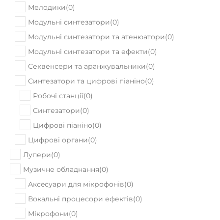
Ефекти для клавішних інструментів
(
0
)
Мелодики
(
0
)
Модульні синтезатори
(
0
)
Модульні синтезатори та атенюатори
(
0
)
Модульні синтезатори та ефекти
(
0
)
Секвенсери та аранжувальники
(
0
)
Синтезатори та цифрові піаніно
(
0
)
Робочі станції
(
0
)
Синтезатори
(
0
)
Цифрові піаніно
(
0
)
Цифрові органи
(
0
)
Лупери
(
0
)
Музичне обладнання
(
0
)
Аксeсуари для мікрофонів
(
0
)
Вокальні процесори ефектів
(
0
)