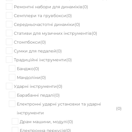
Ремонтні набори для гітарних динаміків
(
0
)
Ремонтні набори для динаміків
(
0
)
Семплери та грувбокси
(
0
)
Середньочастотні динаміки
(
0
)
Стативи для музичних інструментів
(
0
)
Стомпбокси
(
0
)
Сумки для педалей
(
0
)
Традиційні інструменти
(
0
)
Банджо
(
0
)
Мандоліни
(
0
)
Ударні інструменти
(
0
)
Барабанні педалі
(
0
)
Електронні ударні установки та ударні
(
0
)
інструменти
Драм машини, модулі
(
0
)