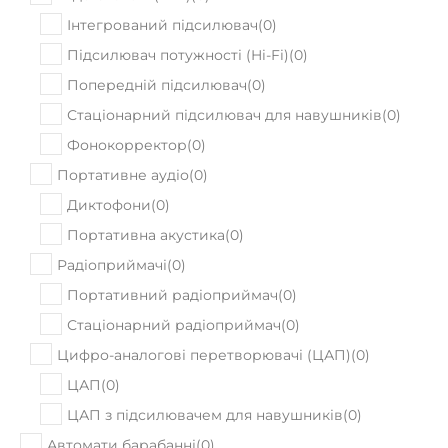
Підсилювачі (hi-fi)
(
0
)
Інтегрований підсилювач
(
0
)
Підсилювач потужності (Hi-Fi)
(
0
)
Попередній підсилювач
(
0
)
Стаціонарний підсилювач для навушників
(
0
)
Фонокорректор
(
0
)
Портативне аудіо
(
0
)
Диктофони
(
0
)
Портативна акустика
(
0
)
Радіоприймачі
(
0
)
Портативний радіоприймач
(
0
)
Стаціонарний радіоприймач
(
0
)
Цифро-аналогові перетворювачі (ЦАП)
(
0
)
ЦАП
(
0
)
ЦАП з підсилювачем для навушників
(
0
)