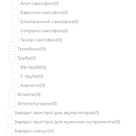
Саксофони
(
0
)
Альт-саксофон
(
0
)
Баритон-саксофон
(
0
)
Електронний саксофон
(
0
)
Сопрано-саксофон
(
0
)
Тенор-саксофон
(
0
)
Тромбони
(
0
)
Труба
(
0
)
Bb-труба
(
0
)
C-труба
(
0
)
Корнети
(
0
)
Флейти
(
0
)
Флюгельгорни
(
0
)
Зарядні пристрої для акумуляторів
(
0
)
Зарядні пристрої для музичних інструментів
(
0
)