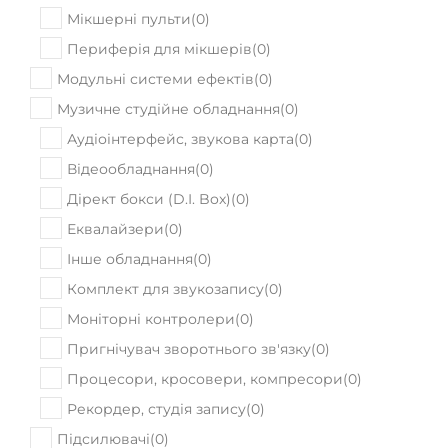
Активні мікшерні пульти
(
0
)
Мікшерні пульти
(
0
)
Периферія для мікшерів
(
0
)
Модульні системи ефектів
(
0
)
Музичне студійне обладнання
(
0
)
Аудіоінтерфейс, звукова карта
(
0
)
Відеообладнання
(
0
)
Дірект бокси (D.I. Box)
(
0
)
Еквалайзери
(
0
)
Інше обладнання
(
0
)
Комплект для звукозапису
(
0
)
Моніторні контролери
(
0
)
Пригнічувач зворотнього зв'язку
(
0
)
Процесори, кросовери, компресори
(
0
)
Рекордер, студія запису
(
0
)