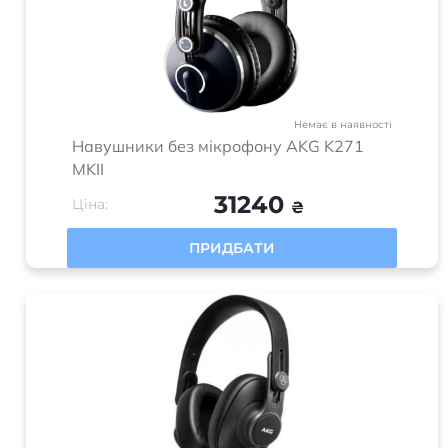
Немає в наявності
Навушники без мікрофону AKG K271
MKII
31240
Ціна:
₴
ПРИДБАТИ