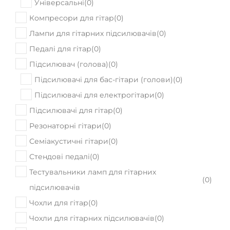
Універсальні
(
0
)
Компресори для гітар
(
0
)
Лампи для гітарних підсилювачів
(
0
)
Педалі для гітар
(
0
)
Підсилювач (голова)
(
0
)
Підсилювачі для бас-гітари (голови)
(
0
)
Підсилювачі для електрогітари
(
0
)
Підсилювачі для гітар
(
0
)
Резонаторні гітари
(
0
)
Семіакустичні гітари
(
0
)
Стендові педалі
(
0
)
Тестувальники ламп для гітарних
(
0
)
підсилювачів
Чохли для гітар
(
0
)
Чохли для гітарних підсилювачів
(
0
)