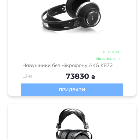
В наявності
під замовлення
Навушники без мікрофону AKG K872
73830
Ціна:
₴
ПРИДБАТИ