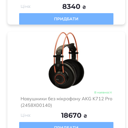
Навушники без мікрофону AKG K702
8340
Ціна:
₴
ПРИДБАТИ
В наявності
Навушники без мікрофону AKG K712 Pro
(2458X00140)
18670
Ціна:
₴