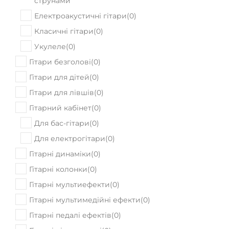
(
0
)
струнами
Електроакустичні гітари
(
0
)
Класичні гітари
(
0
)
Укулеле
(
0
)
Гітари безголові
(
0
)
Гітари для дітей
(
0
)
Гітари для лівшів
(
0
)
Гітарний кабінет
(
0
)
Для бас-гітари
(
0
)
Для електрогітари
(
0
)
Гітарні динаміки
(
0
)
Гітарні колонки
(
0
)
Гітарні мультиефекти
(
0
)
Гітарні мультимедійні ефекти
(
0
)
Гітарні педалі ефектів
(
0
)