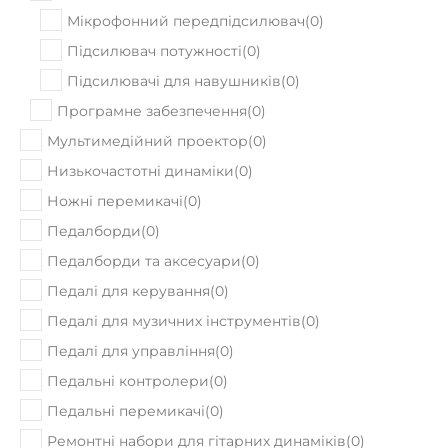
Підсилювачі
(
0
)
Мікрофонний передпідсилювач
(
0
)
Підсилювач потужності
(
0
)
Підсилювачі для навушників
(
0
)
Програмне забезпечення
(
0
)
Мультимедійний проектор
(
0
)
Низькочастотні динаміки
(
0
)
Ножні перемикачі
(
0
)
Педалборди
(
0
)
Педалборди та аксесуари
(
0
)
Педалі для керування
(
0
)
Педалі для музичних інструментів
(
0
)
Педалі для управління
(
0
)
Педальні контролери
(
0
)
Педальні перемикачі
(
0
)