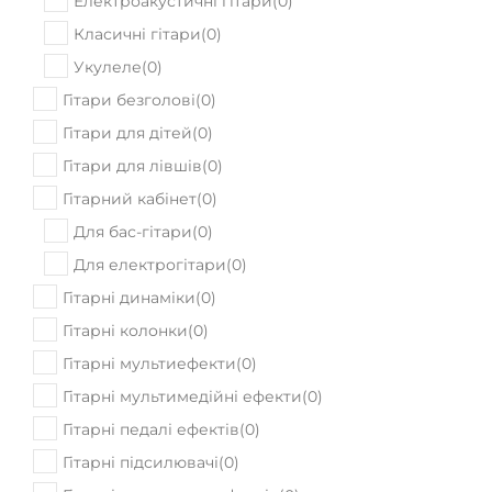
Електроакустичні гітари
(
0
)
Класичні гітари
(
0
)
Укулеле
(
0
)
Гітари безголові
(
0
)
Гітари для дітей
(
0
)
Гітари для лівшів
(
0
)
Гітарний кабінет
(
0
)
Для бас-гітари
(
0
)
Для електрогітари
(
0
)
Гітарні динаміки
(
0
)
Гітарні колонки
(
0
)
Гітарні мультиефекти
(
0
)
Гітарні мультимедійні ефекти
(
0
)
Гітарні педалі ефектів
(
0
)
Гітарні підсилювачі
(
0
)