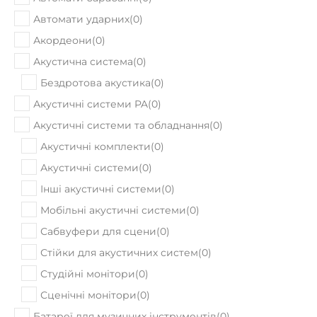
Автомати ударних
(
0
)
Акордеони
(
0
)
Акустична система
(
0
)
Бездротова акустика
(
0
)
Акустичні системи PA
(
0
)
Акустичні системи та обладнання
(
0
)
Акустичні комплекти
(
0
)
Акустичні системи
(
0
)
Інші акустичні системи
(
0
)
Мобільні акустичні системи
(
0
)
Сабвуфери для сцени
(
0
)
Стійки для акустичних систем
(
0
)
Студійні монітори
(
0
)
Сценічні монітори
(
0
)
Батареї для музичних інструментів
(
0
)