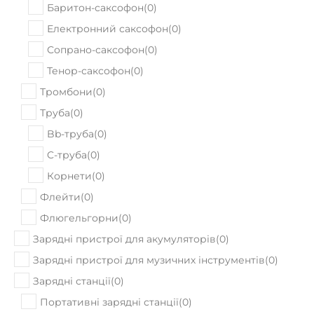
Баритон-саксофон
(
0
)
Електронний саксофон
(
0
)
Сопрано-саксофон
(
0
)
Тенор-саксофон
(
0
)
Тромбони
(
0
)
Труба
(
0
)
Bb-труба
(
0
)
C-труба
(
0
)
Корнети
(
0
)
Флейти
(
0
)
Флюгельгорни
(
0
)
Зарядні пристрої для акумуляторів
(
0
)
Зарядні пристрої для музичних інструментів
(
0
)
Зарядні станції
(
0
)
Портативні зарядні станції
(
0
)