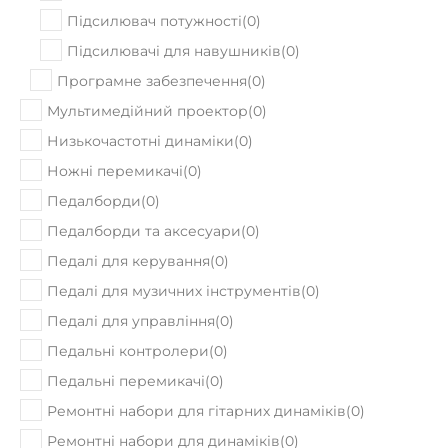
Підсилювач потужності
(
0
)
Підсилювачі для навушників
(
0
)
Програмне забезпечення
(
0
)
Мультимедійний проектор
(
0
)
Низькочастотні динаміки
(
0
)
Ножні перемикачі
(
0
)
Педалборди
(
0
)
Педалборди та аксесуари
(
0
)
Педалі для керування
(
0
)
Педалі для музичних інструментів
(
0
)
Педалі для управління
(
0
)
Педальні контролери
(
0
)
Педальні перемикачі
(
0
)
Ремонтні набори для гітарних динаміків
(
0
)
Ремонтні набори для динаміків
(
0
)