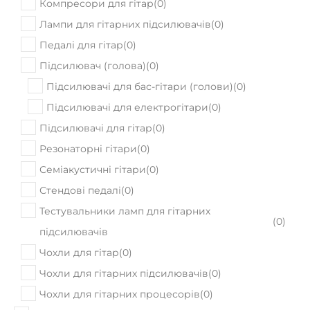
Компресори для гітар
(
0
)
Лампи для гітарних підсилювачів
(
0
)
Педалі для гітар
(
0
)
Підсилювач (голова)
(
0
)
Підсилювачі для бас-гітари (голови)
(
0
)
Підсилювачі для електрогітари
(
0
)
Підсилювачі для гітар
(
0
)
Резонаторні гітари
(
0
)
Семіакустичні гітари
(
0
)
Стендові педалі
(
0
)
Тестувальники ламп для гітарних
(
0
)
підсилювачів
Чохли для гітар
(
0
)
Чохли для гітарних підсилювачів
(
0
)
Чохли для гітарних процесорів
(
0
)