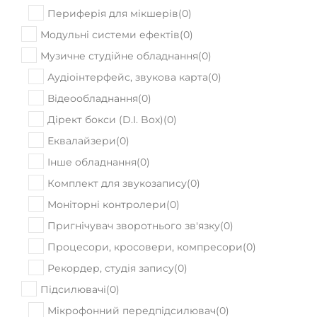
Периферія для мікшерів
(
0
)
Модульні системи ефектів
(
0
)
Музичне студійне обладнання
(
0
)
Аудіоінтерфейс, звукова карта
(
0
)
Відеообладнання
(
0
)
Дірект бокси (D.I. Box)
(
0
)
Еквалайзери
(
0
)
Інше обладнання
(
0
)
Комплект для звукозапису
(
0
)
Моніторні контролери
(
0
)
Пригнічувач зворотнього зв'язку
(
0
)
Процесори, кросовери, компресори
(
0
)
Рекордер, студія запису
(
0
)
Підсилювачі
(
0
)
Мікрофонний передпідсилювач
(
0
)