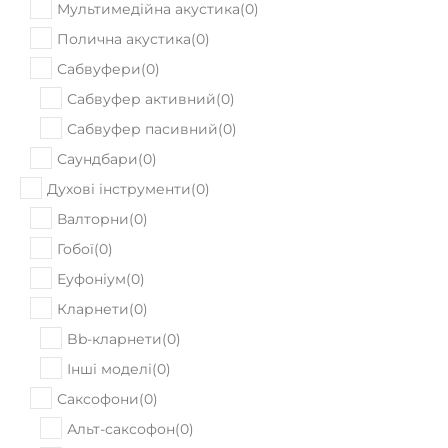
Мультимедійна акустика
(
0
)
Полична акустика
(
0
)
Сабвуфери
(
0
)
Сабвуфер активний
(
0
)
Сабвуфер пасивний
(
0
)
Саундбари
(
0
)
Духові інструменти
(
0
)
Валторни
(
0
)
Гобої
(
0
)
Еуфоніум
(
0
)
Кларнети
(
0
)
Bb-кларнети
(
0
)
Інші моделі
(
0
)
Саксофони
(
0
)
Альт-саксофон
(
0
)