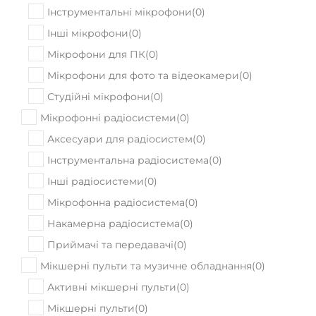
Інструментальні мікрофони
(
0
)
Інші мікрофони
(
0
)
Мікрофони для ПК
(
0
)
Мікрофони для фото та відеокамери
(
0
)
Студійні мікрофони
(
0
)
Мікрофонні радіосистеми
(
0
)
Аксесуари для радіосистем
(
0
)
Інструментальна радіосистема
(
0
)
Інші радіосистеми
(
0
)
Мікрофонна радіосистема
(
0
)
Накамерна радіосистема
(
0
)
Приймачі та передавачі
(
0
)
Мікшерні пульти та музичне обладнання
(
0
)
Активні мікшерні пульти
(
0
)
Мікшерні пульти
(
0
)