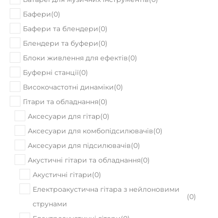
Бафери
(
0
)
Бафери та блендери
(
0
)
Блендери та буфери
(
0
)
Блоки живлення для ефектів
(
0
)
Буферні станції
(
0
)
Високочастотні динаміки
(
0
)
Гітари та обладнання
(
0
)
Аксесуари для гітар
(
0
)
Аксесуари для комбопідсилювачів
(
0
)
Аксесуари для підсилювачів
(
0
)
Акустичні гітари та обладнання
(
0
)
Акустичні гітари
(
0
)
Електроакустична гітара з нейлоновими
(
0
)
струнами