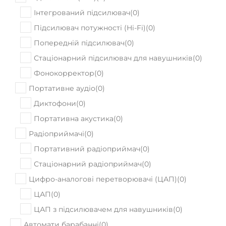
Інтегрований підсилювач
(
0
)
Підсилювач потужності (Hi-Fi)
(
0
)
Попередній підсилювач
(
0
)
Стаціонарний підсилювач для навушників
(
0
)
Фонокорректор
(
0
)
Портативне аудіо
(
0
)
Диктофони
(
0
)
Портативна акустика
(
0
)
Радіоприймачі
(
0
)
Портативний радіоприймач
(
0
)
Стаціонарний радіоприймач
(
0
)
Цифро-аналогові перетворювачі (ЦАП)
(
0
)
ЦАП
(
0
)
ЦАП з підсилювачем для навушників
(
0
)
Автомати барабанні
(
0
)