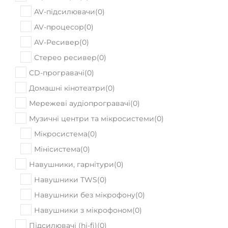
AV-підсилювачи
(
0
)
AV-процесор
(
0
)
AV-Ресивер
(
0
)
Стерео ресивер
(
0
)
CD-програвачі
(
0
)
Домашні кінотеатри
(
0
)
Мережеві аудіопрогравачі
(
0
)
Музичні центри та мікросистеми
(
0
)
Мікросистема
(
0
)
Мінісистема
(
0
)
Навушники, гарнітури
(
0
)
Навушники TWS
(
0
)
Навушники без мікрофону
(
0
)
Навушники з мікрофоном
(
0
)
Підсилювачі (hi-fi)
(
0
)