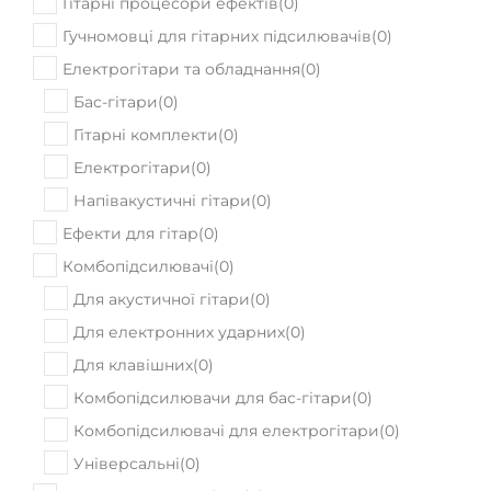
Гітарні процесори ефектів
(
0
)
Гучномовці для гітарних підсилювачів
(
0
)
Електрогітари та обладнання
(
0
)
Бас-гітари
(
0
)
Гітарні комплекти
(
0
)
Електрогітари
(
0
)
Напівакустичні гітари
(
0
)
Ефекти для гітар
(
0
)
Комбопідсилювачі
(
0
)
Для акустичної гітари
(
0
)
Для електронних ударних
(
0
)
Для клавішних
(
0
)
Комбопідсилювачи для бас-гітари
(
0
)
Комбопідсилювачі для електрогітари
(
0
)
Універсальні
(
0
)