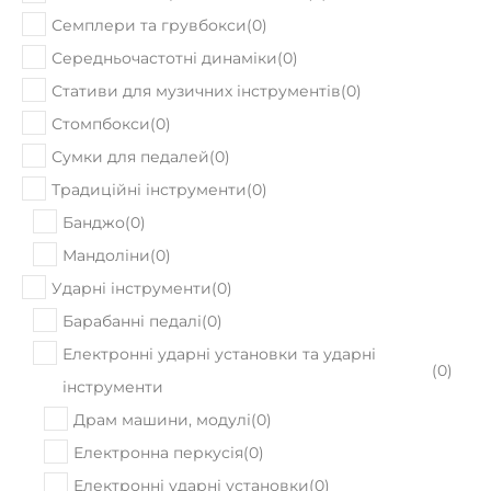
Семплери та грувбокси
(
0
)
Середньочастотні динаміки
(
0
)
Стативи для музичних інструментів
(
0
)
Стомпбокси
(
0
)
Сумки для педалей
(
0
)
Традиційні інструменти
(
0
)
Банджо
(
0
)
Мандоліни
(
0
)
Ударні інструменти
(
0
)
Барабанні педалі
(
0
)
Електронні ударні установки та ударні
(
0
)
інструменти
Драм машини, модулі
(
0
)
Електронна перкусія
(
0
)
Електронні ударні установки
(
0
)