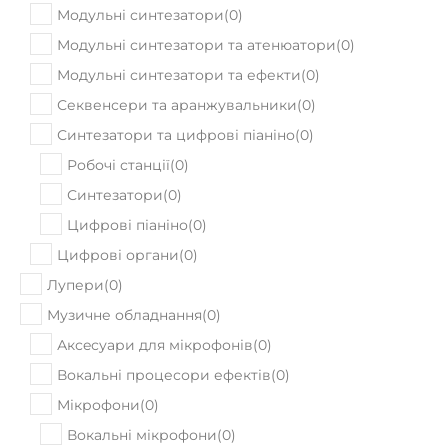
Модульні синтезатори
(
0
)
Модульні синтезатори та атенюатори
(
0
)
Модульні синтезатори та ефекти
(
0
)
Секвенсери та аранжувальники
(
0
)
Синтезатори та цифрові піаніно
(
0
)
Робочі станції
(
0
)
Синтезатори
(
0
)
Цифрові піаніно
(
0
)
Цифрові органи
(
0
)
Лупери
(
0
)
Музичне обладнання
(
0
)
Аксeсуари для мікрофонів
(
0
)
Вокальні процесори ефектів
(
0
)
Мікрофони
(
0
)
Вокальні мікрофони
(
0
)