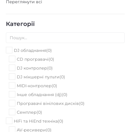
Переглянути всі
Категорії
DJ обладнання
(
0
)
CD програвачі
(
0
)
DJ контролер
(
0
)
DJ мікшерні пульти
(
0
)
MIDI-контролер
(
0
)
Інше обладнання (dj)
(
0
)
Програвачі вінілових дисків
(
0
)
Семплер
(
0
)
HiFi та HiEnd техніка
(
0
)
AV-ресивери
(
0
)