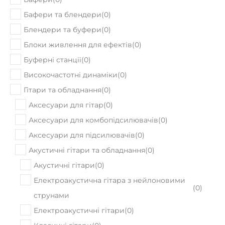
Бафери та блендери
(
0
)
Блендери та буфери
(
0
)
Блоки живлення для ефектів
(
0
)
Буферні станції
(
0
)
Високочастотні динаміки
(
0
)
Гітари та обладнання
(
0
)
Аксесуари для гітар
(
0
)
Аксесуари для комбопідсилювачів
(
0
)
Аксесуари для підсилювачів
(
0
)
Акустичні гітари та обладнання
(
0
)
Акустичні гітари
(
0
)
Електроакустична гітара з нейлоновими
(
0
)
струнами
Електроакустичні гітари
(
0
)