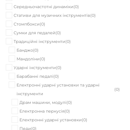
Середньочастотні динаміки
(
0
)
Стативи для музичних інструментів
(
0
)
Стомпбокси
(
0
)
Сумки для педалей
(
0
)
Традиційні інструменти
(
0
)
Банджо
(
0
)
Мандоліни
(
0
)
Ударні інструменти
(
0
)
Барабанні педалі
(
0
)
Електронні ударні установки та ударні
(
0
)
інструменти
Драм машини, модулі
(
0
)
Електронна перкусія
(
0
)
Електронні ударні установки
(
0
)
Педи
(
0
)