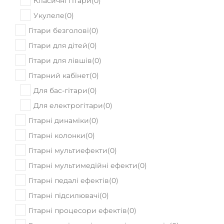
Класичні гітари
(
0
)
Укулеле
(
0
)
Гітари безголові
(
0
)
Гітари для дітей
(
0
)
Гітари для лівшів
(
0
)
Гітарний кабінет
(
0
)
Для бас-гітари
(
0
)
Для електрогітари
(
0
)
Гітарні динаміки
(
0
)
Гітарні колонки
(
0
)
Гітарні мультиефекти
(
0
)
Гітарні мультимедійні ефекти
(
0
)
Гітарні педалі ефектів
(
0
)
Гітарні підсилювачі
(
0
)
Гітарні процесори ефектів
(
0
)