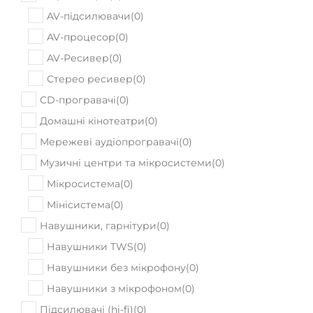
AV-підсилювачи
(
0
)
AV-процесор
(
0
)
AV-Ресивер
(
0
)
Стерео ресивер
(
0
)
CD-програвачі
(
0
)
Домашні кінотеатри
(
0
)
Мережеві аудіопрогравачі
(
0
)
Музичні центри та мікросистеми
(
0
)
Мікросистема
(
0
)
Мінісистема
(
0
)
Навушники, гарнітури
(
0
)
Навушники TWS
(
0
)
Навушники без мікрофону
(
0
)
Навушники з мікрофоном
(
0
)
Підсилювачі (hi-fi)
(
0
)