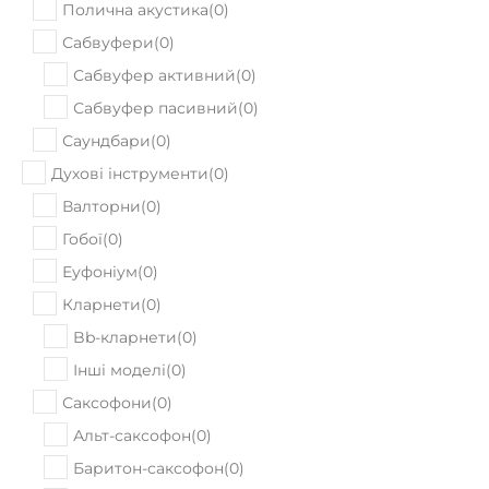
Полична акустика
(
0
)
Сабвуфери
(
0
)
Сабвуфер активний
(
0
)
Сабвуфер пасивний
(
0
)
Саундбари
(
0
)
Духові інструменти
(
0
)
Валторни
(
0
)
Гобої
(
0
)
Еуфоніум
(
0
)
Кларнети
(
0
)
Bb-кларнети
(
0
)
Інші моделі
(
0
)
Саксофони
(
0
)
Альт-саксофон
(
0
)
Баритон-саксофон
(
0
)