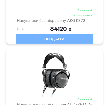
В наявності
під замовлення
Навушники без мікрофону AKG K872
84120
Ціна:
₴
ПРИДБАТИ
В наявності
Навушники без мікрофону AUDEZE LCD-