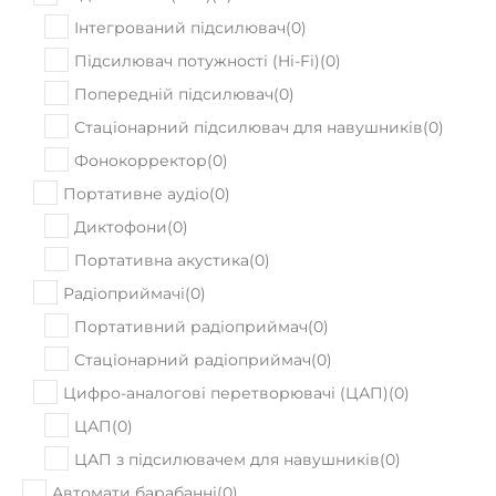
Інтегрований підсилювач
(
0
)
Підсилювач потужності (Hi-Fi)
(
0
)
Попередній підсилювач
(
0
)
Стаціонарний підсилювач для навушників
(
0
)
Фонокорректор
(
0
)
Портативне аудіо
(
0
)
Диктофони
(
0
)
Портативна акустика
(
0
)
Радіоприймачі
(
0
)
Портативний радіоприймач
(
0
)
Стаціонарний радіоприймач
(
0
)
Цифро-аналогові перетворювачі (ЦАП)
(
0
)
ЦАП
(
0
)
ЦАП з підсилювачем для навушників
(
0
)
Автомати барабанні
(
0
)