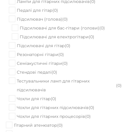
Лампи для гітарних підсилювачів
(
0
)
Педалі для гітар
(
0
)
Підсилювач (голова)
(
0
)
Підсилювачі для бас-гітари (голови)
(
0
)
Підсилювачі для електрогітари
(
0
)
Підсилювачі для гітар
(
0
)
Резонаторні гітари
(
0
)
Семіакустичні гітари
(
0
)
Стендові педалі
(
0
)
Тестувальники ламп для гітарних
(
0
)
підсилювачів
Чохли для гітар
(
0
)
Чохли для гітарних підсилювачів
(
0
)
Чохли для гітарних процесорів
(
0
)
Гітарний атенюатор
(
0
)