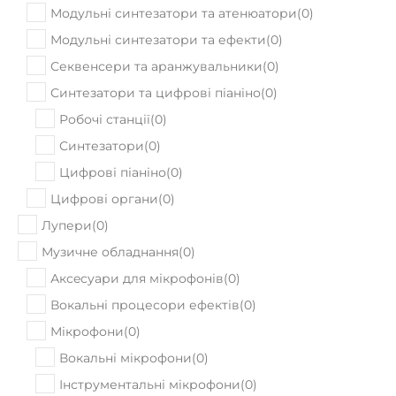
Модульні синтезатори та атенюатори
(
0
)
Модульні синтезатори та ефекти
(
0
)
Секвенсери та аранжувальники
(
0
)
Синтезатори та цифрові піаніно
(
0
)
Робочі станції
(
0
)
Синтезатори
(
0
)
Цифрові піаніно
(
0
)
Цифрові органи
(
0
)
Лупери
(
0
)
Музичне обладнання
(
0
)
Аксeсуари для мікрофонів
(
0
)
Вокальні процесори ефектів
(
0
)
Мікрофони
(
0
)
Вокальні мікрофони
(
0
)
Інструментальні мікрофони
(
0
)