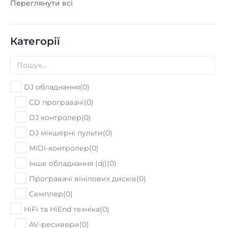
Переглянути всі
Категорії
DJ обладнання
(
0
)
CD програвачі
(
0
)
DJ контролер
(
0
)
DJ мікшерні пульти
(
0
)
MIDI-контролер
(
0
)
Інше обладнання (dj)
(
0
)
Програвачі вінілових дисків
(
0
)
Семплер
(
0
)
HiFi та HiEnd техніка
(
0
)
AV-ресивери
(
0
)