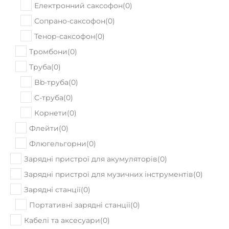
Електронний саксофон
(
0
)
Сопрано-саксофон
(
0
)
Тенор-саксофон
(
0
)
Тромбони
(
0
)
Труба
(
0
)
Bb-труба
(
0
)
C-труба
(
0
)
Корнети
(
0
)
Флейти
(
0
)
Флюгельгорни
(
0
)
Зарядні пристрої для акумуляторів
(
0
)
Зарядні пристрої для музичних інструментів
(
0
)
Зарядні станції
(
0
)
Портативні зарядні станції
(
0
)
Кабелі та аксесуари
(
0
)