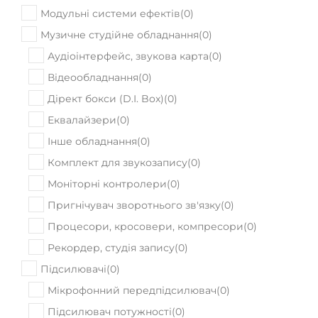
Модульні системи ефектів
(
0
)
Музичне студійне обладнання
(
0
)
Аудіоінтерфейс, звукова карта
(
0
)
Відеообладнання
(
0
)
Дірект бокси (D.I. Box)
(
0
)
Еквалайзери
(
0
)
Інше обладнання
(
0
)
Комплект для звукозапису
(
0
)
Моніторні контролери
(
0
)
Пригнічувач зворотнього зв'язку
(
0
)
Процесори, кросовери, компресори
(
0
)
Рекордер, студія запису
(
0
)
Підсилювачі
(
0
)
Мікрофонний передпідсилювач
(
0
)
Підсилювач потужності
(
0
)