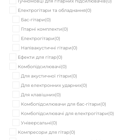
Гучномовці для гітарних підсилювачів
(
0
)
Електрогітари та обладнання
(
0
)
Бас-гітари
(
0
)
Гітарні комплекти
(
0
)
Електрогітари
(
0
)
Напівакустичні гітари
(
0
)
Ефекти для гітар
(
0
)
Комбопідсилювачі
(
0
)
Для акустичної гітари
(
0
)
Для електронних ударних
(
0
)
Для клавішних
(
0
)
Комбопідсилювачи для бас-гітари
(
0
)
Комбопідсилювачі для електрогітари
(
0
)
Універсальні
(
0
)
Компресори для гітар
(
0
)