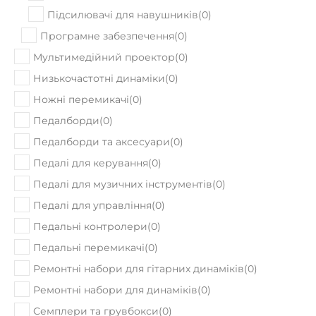
Підсилювачі для навушників
(
0
)
Програмне забезпечення
(
0
)
Мультимедійний проектор
(
0
)
Низькочастотні динаміки
(
0
)
Ножні перемикачі
(
0
)
Педалборди
(
0
)
Педалборди та аксесуари
(
0
)
Педалі для керування
(
0
)
Педалі для музичних інструментів
(
0
)
Педалі для управління
(
0
)
Педальні контролери
(
0
)
Педальні перемикачі
(
0
)
Ремонтні набори для гітарних динаміків
(
0
)
Ремонтні набори для динаміків
(
0
)
Семплери та грувбокси
(
0
)