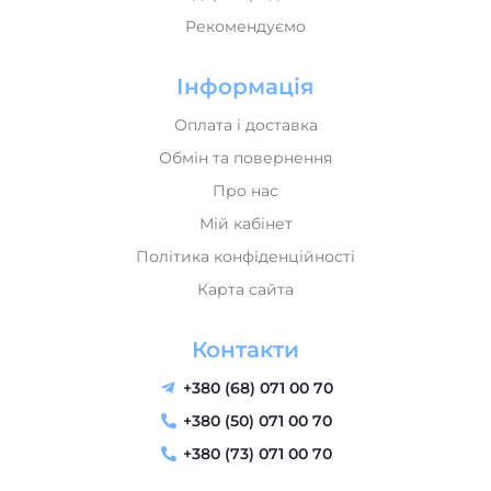
Політика конфіденційності
Карта сайта
Контакти
+380 (68) 071 00 70
+380 (50) 071 00 70
+380 (73) 071 00 70
send@music-house.in.ua
м. Львів, вул. Тернопільська 42 (Колл-центр) "Music
House" - магазин музичних інструментів
Пн-Пт: 09:30–18:30
Сб: 10:00–16:00
Нд: Вихідний