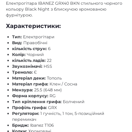
Тремоло:
Є
Матеріал деки:
Тополь
Матеріал грифа:
Клен / Сосна
Мензура:
25.5 (648 мм)
Форма корпусу:
RG
Тип кріплення грифа:
Болчений
Профіль грифа:
GRX
Регулятори:
1 гучність, 1 тон, 5-позиційний
перемикач
Бридж:
Ibanez T106
Колки:
Хромовані
Інкрустація:
На грифі у вигляді білих точок
Додатково:
Струни: .009-.042
Гарантія:
12 місяців (на механічні компоненти)
Супутні товари