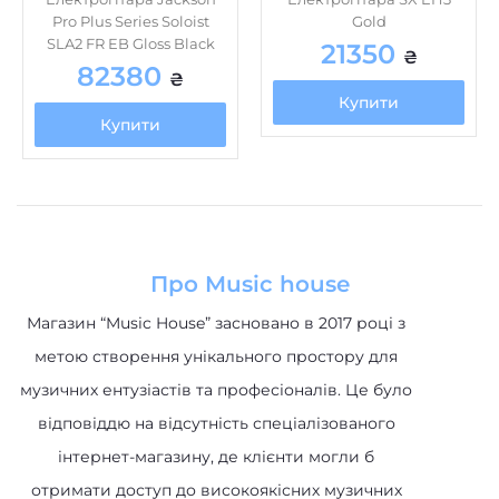
Про Music house
Магазин “Music House” засновано в 2017 році з
метою створення унікального простору для
музичних ентузіастів та професіоналів. Це було
відповіддю на відсутність спеціалізованого
інтернет-магазину, де клієнти могли б
отримати доступ до високоякісних музичних
інструментів та обладнання.
Категорії
Акустичні системи
Клавішні інструменти
Музичне обладнання
Гітари та обладнання