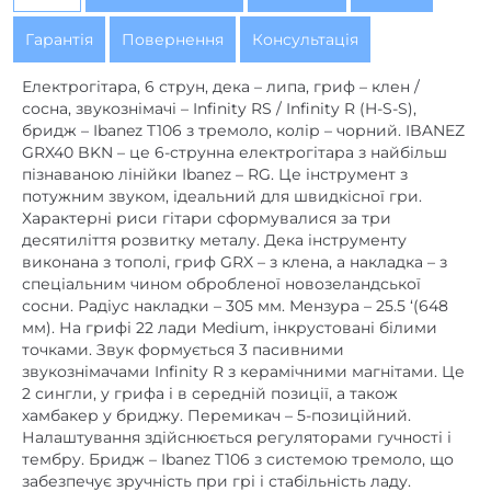
повнорозмірна
Розмір гітари
виконана з тополі, гриф GRX – з клена, а накладка – з
спеціальним чином обробленої новозеландської
клен
Гриф
сосни. Радіус накладки – 305 мм. Мензура – 25.5 ‘(648
мм). На грифі 22 лади Medium, інкрустовані білими
хромовані
Кілки/механіка
точками. Звук формується 3 пасивними
648
Мензура розмір, мм
звукознімачами Infinity R з керамічними магнітами. Це
2 сингли, у грифа і в середній позиції, а також
палісандр
Накладка грифа
хамбакер у бриджу. Перемикач – 5-позиційний.
Налаштування здійснюється регуляторами гучності і
гучність-1
,
тембр-1
Регулятори
тембру. Бридж – Ibanez T106 з системою тремоло, що
забезпечує зручність при грі і стабільність ладу.
Ширина накладки
Електрогітара IBANEZ GRX40 BKN стильного чорного
42
грифа (у верхнього
кольору Black Night з блискучою хромованою
порожка), мм
фурнітурою.
Характеристики:
Тип:
Електрогітари
Вид:
Правобічні
кількість струн:
6
Колір:
Чорний
кількість ладів:
22
Звукознімачі:
HSS