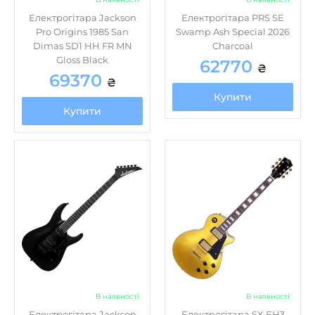
В наявності
В наявності
Електрогітара Jackson
Електрогітара SX EH3
Pro Plus Series Soloist
Gold
SLA2 FR EB Gloss Black
21350
₴
82380
₴
Купити
Купити