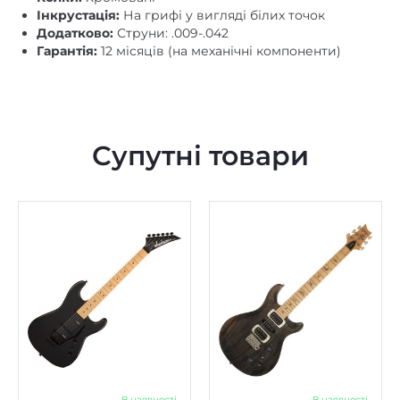
В наявності
В наявності
Електрогітара Jackson
Електрогітара PRS SE
Pro Origins 1985 San
Swamp Ash Special 2026
Dimas SD1 HH FR MN
Charcoal
Gloss Black
62770
₴
69370
₴
Купити
Купити