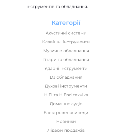
Ударні інструменти
DJ обладнання
Духові інструменти
HiFi та HiEnd техніка
Домашнє аудіо
Електровелосипеди
Новинки
Лідери продажів
Рекомендуємо
Інформація
Оплата і доставка
Обмін та повернення
Про нас
Мій кабінет