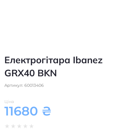
GRX40 BKN
Артикул: 60013406
Ціна
11680
₴
★
★
★
★
★
Є в наявності
Додати в кошик
Електрогітара
Тип
Tri Fade Burst/глянцева
,
білий
,
пастельний
Колір/обробка