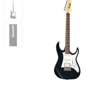
Електрогітара Ibanez