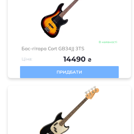
В наявності
Бас-гітара Cort GB34JJ 3TS
14490
Ціна:
₴
ПРИДБАТИ