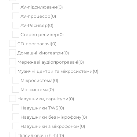
AV-підсилювачи
(
0
)
AV-процесор
(
0
)
AV-Ресивер
(
0
)
Стерео ресивер
(
0
)
CD-програвачі
(
0
)
Домашні кінотеатри
(
0
)
Мережеві аудіопрогравачі
(
0
)
Музичні центри та мікросистеми
(
0
)
Мікросистема
(
0
)
Мінісистема
(
0
)
Навушники, гарнітури
(
0
)
Навушники TWS
(
0
)
Навушники без мікрофону
(
0
)
Навушники з мікрофоном
(
0
)
Підсилювачі (hi-fi)
(
0
)