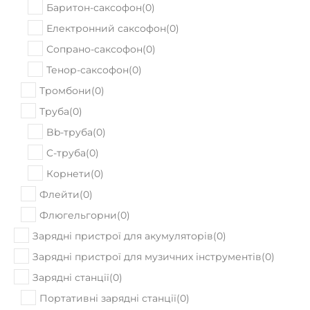
Баритон-саксофон
(
0
)
Електронний саксофон
(
0
)
Сопрано-саксофон
(
0
)
Тенор-саксофон
(
0
)
Тромбони
(
0
)
Труба
(
0
)
Bb-труба
(
0
)
C-труба
(
0
)
Корнети
(
0
)
Флейти
(
0
)
Флюгельгорни
(
0
)
Зарядні пристрої для акумуляторів
(
0
)
Зарядні пристрої для музичних інструментів
(
0
)
Зарядні станції
(
0
)
Портативні зарядні станції
(
0
)