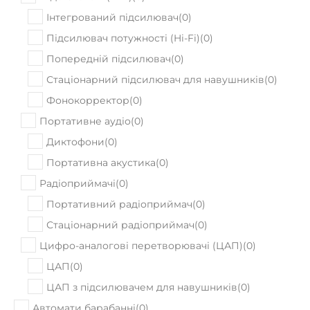
Інтегрований підсилювач
(
0
)
Підсилювач потужності (Hi-Fi)
(
0
)
Попередній підсилювач
(
0
)
Стаціонарний підсилювач для навушників
(
0
)
Фонокорректор
(
0
)
Портативне аудіо
(
0
)
Диктофони
(
0
)
Портативна акустика
(
0
)
Радіоприймачі
(
0
)
Портативний радіоприймач
(
0
)
Стаціонарний радіоприймач
(
0
)
Цифро-аналогові перетворювачі (ЦАП)
(
0
)
ЦАП
(
0
)
ЦАП з підсилювачем для навушників
(
0
)
Автомати барабанні
(
0
)