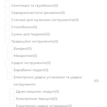
Семплери та грувбокси
(
0
)
Середньочастотні динаміки
(
0
)
Стативи для музичних інструментів
(
0
)
Стомпбокси
(
0
)
Сумки для педалей
(
0
)
Традиційні інструменти
(
0
)
Банджо
(
0
)
Мандоліни
(
0
)
Ударні інструменти
(
0
)
Барабанні педалі
(
0
)
Електронні ударні установки та ударні
(
0
)
інструменти
Драм машини, модулі
(
0
)
Електронна перкусія
(
0
)
Електронні ударні установки
(
0
)