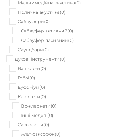
Мультимедійна акустика
(
0
)
Полична акустика
(
0
)
Сабвуфери
(
0
)
Сабвуфер активний
(
0
)
Сабвуфер пасивний
(
0
)
Саундбари
(
0
)
Духові інструменти
(
0
)
Валторни
(
0
)
Гобої
(
0
)
Еуфоніум
(
0
)
Кларнети
(
0
)
Bb-кларнети
(
0
)
Інші моделі
(
0
)
Саксофони
(
0
)
Альт-саксофон
(
0
)