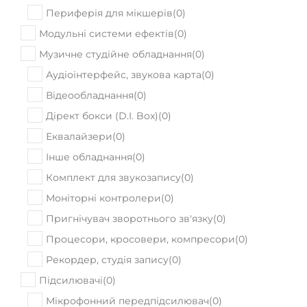
Периферія для мікшерів
(
0
)
Модульні системи ефектів
(
0
)
Музичне студійне обладнання
(
0
)
Аудіоінтерфейс, звукова карта
(
0
)
Відеообладнання
(
0
)
Дірект бокси (D.I. Box)
(
0
)
Еквалайзери
(
0
)
Інше обладнання
(
0
)
Комплект для звукозапису
(
0
)
Моніторні контролери
(
0
)
Пригнічувач зворотнього зв'язку
(
0
)
Процесори, кросовери, компресори
(
0
)
Рекордер, студія запису
(
0
)
Підсилювачі
(
0
)
Мікрофонний передпідсилювач
(
0
)