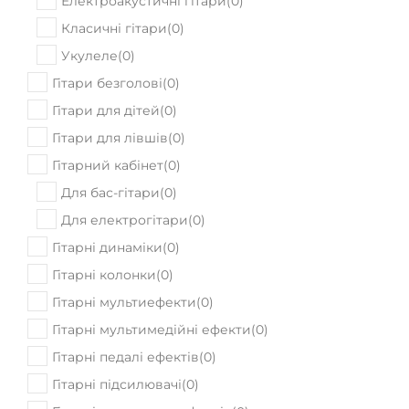
Електроакустичні гітари
(
0
)
Класичні гітари
(
0
)
Укулеле
(
0
)
Гітари безголові
(
0
)
Гітари для дітей
(
0
)
Гітари для лівшів
(
0
)
Гітарний кабінет
(
0
)
Для бас-гітари
(
0
)
Для електрогітари
(
0
)
Гітарні динаміки
(
0
)
Гітарні колонки
(
0
)
Гітарні мультиефекти
(
0
)
Гітарні мультимедійні ефекти
(
0
)
Гітарні педалі ефектів
(
0
)
Гітарні підсилювачі
(
0
)