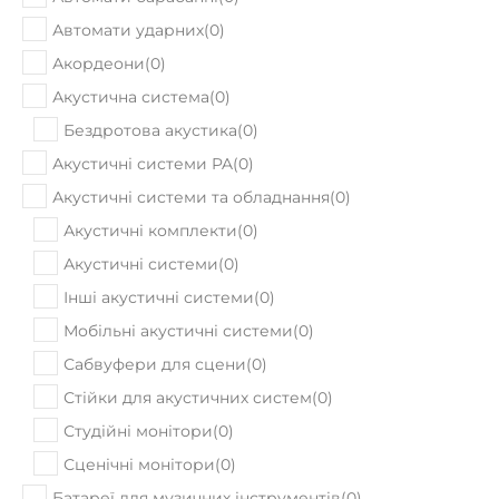
Автомати ударних
(
0
)
Акордеони
(
0
)
Акустична система
(
0
)
Бездротова акустика
(
0
)
Акустичні системи PA
(
0
)
Акустичні системи та обладнання
(
0
)
Акустичні комплекти
(
0
)
Акустичні системи
(
0
)
Інші акустичні системи
(
0
)
Мобільні акустичні системи
(
0
)
Сабвуфери для сцени
(
0
)
Стійки для акустичних систем
(
0
)
Студійні монітори
(
0
)
Сценічні монітори
(
0
)
Батареї для музичних інструментів
(
0
)