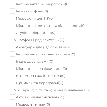
Інструментальні мікрофони
(
0
)
Інші мікрофони
(
0
)
Мікрофони для ПК
(
0
)
Мікрофони для фото та відеокамери
(
0
)
Студійні мікрофони
(
0
)
Мікрофонні радіосистеми
(
0
)
Аксесуари для радіосистем
(
0
)
Інструментальна радіосистема
(
0
)
Інші радіосистеми
(
0
)
Мікрофонна радіосистема
(
0
)
Накамерна радіосистема
(
0
)
Приймачі та передавачі
(
0
)
Мікшерні пульти та музичне обладнання
(
0
)
Активні мікшерні пульти
(
0
)
Мікшерні пульти
(
0
)