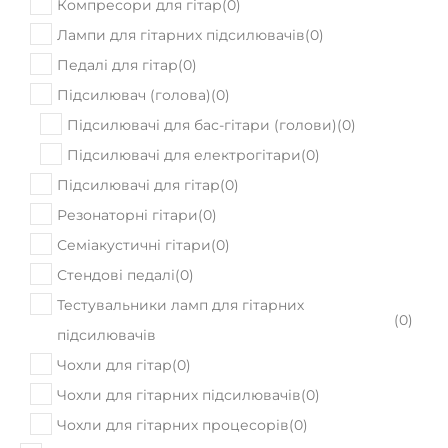
Компресори для гітар
(
0
)
Лампи для гітарних підсилювачів
(
0
)
Педалі для гітар
(
0
)
Підсилювач (голова)
(
0
)
Підсилювачі для бас-гітари (голови)
(
0
)
Підсилювачі для електрогітари
(
0
)
Підсилювачі для гітар
(
0
)
Резонаторні гітари
(
0
)
Семіакустичні гітари
(
0
)
Стендові педалі
(
0
)
Тестувальники ламп для гітарних
(
0
)
підсилювачів
Чохли для гітар
(
0
)
Чохли для гітарних підсилювачів
(
0
)
Чохли для гітарних процесорів
(
0
)