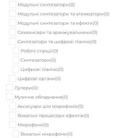
Модульні синтезатори
(
0
)
Модульні синтезатори та атенюатори
(
0
)
Модульні синтезатори та ефекти
(
0
)
Секвенсери та аранжувальники
(
0
)
Синтезатори та цифрові піаніно
(
0
)
Робочі станції
(
0
)
Синтезатори
(
0
)
Цифрові піаніно
(
0
)
Цифрові органи
(
0
)
Лупери
(
0
)
Музичне обладнання
(
0
)
Аксeсуари для мікрофонів
(
0
)
Вокальні процесори ефектів
(
0
)
Мікрофони
(
0
)
Вокальні мікрофони
(
0
)