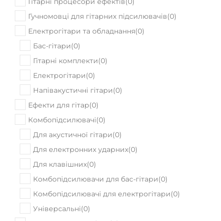
Гітарні процесори ефектів
(
0
)
Гучномовці для гітарних підсилювачів
(
0
)
Електрогітари та обладнання
(
0
)
Бас-гітари
(
0
)
Гітарні комплекти
(
0
)
Електрогітари
(
0
)
Напівакустичні гітари
(
0
)
Ефекти для гітар
(
0
)
Комбопідсилювачі
(
0
)
Для акустичної гітари
(
0
)
Для електронних ударних
(
0
)
Для клавішних
(
0
)
Комбопідсилювачи для бас-гітари
(
0
)
Комбопідсилювачі для електрогітари
(
0
)
Універсальні
(
0
)