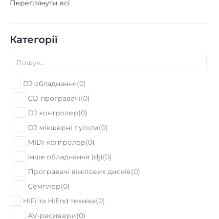
Переглянути всі
Категорії
DJ обладнання
(
0
)
CD програвачі
(
0
)
DJ контролер
(
0
)
DJ мікшерні пульти
(
0
)
MIDI-контролер
(
0
)
Інше обладнання (dj)
(
0
)
Програвачі вінілових дисків
(
0
)
Семплер
(
0
)
HiFi та HiEnd техніка
(
0
)
AV-ресивери
(
0
)