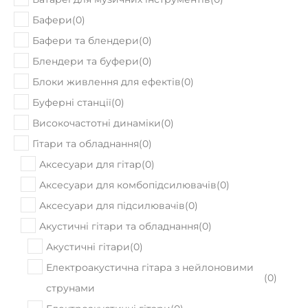
Бафери
(
0
)
Бафери та блендери
(
0
)
Блендери та буфери
(
0
)
Блоки живлення для ефектів
(
0
)
Буферні станції
(
0
)
Високочастотні динаміки
(
0
)
Гітари та обладнання
(
0
)
Аксесуари для гітар
(
0
)
Аксесуари для комбопідсилювачів
(
0
)
Аксесуари для підсилювачів
(
0
)
Акустичні гітари та обладнання
(
0
)
Акустичні гітари
(
0
)
Електроакустична гітара з нейлоновими
(
0
)
струнами