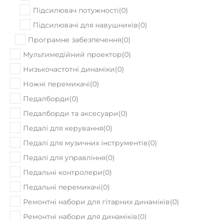
Підсилювач потужності
(
0
)
Підсилювачі для навушників
(
0
)
Програмне забезпечення
(
0
)
Мультимедійний проектор
(
0
)
Низькочастотні динаміки
(
0
)
Ножні перемикачі
(
0
)
Педалборди
(
0
)
Педалборди та аксесуари
(
0
)
Педалі для керування
(
0
)
Педалі для музичних інструментів
(
0
)
Педалі для управління
(
0
)
Педальні контролери
(
0
)
Педальні перемикачі
(
0
)
Ремонтні набори для гітарних динаміків
(
0
)
Ремонтні набори для динаміків
(
0
)