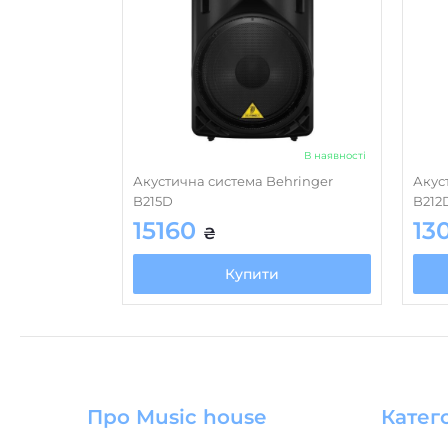
В наявності
Акустична система Behringer
Акус
B215D
B212
15160
13
₴
Купити
Про Music house
Катего
Магазин “Music House”
Акустичн