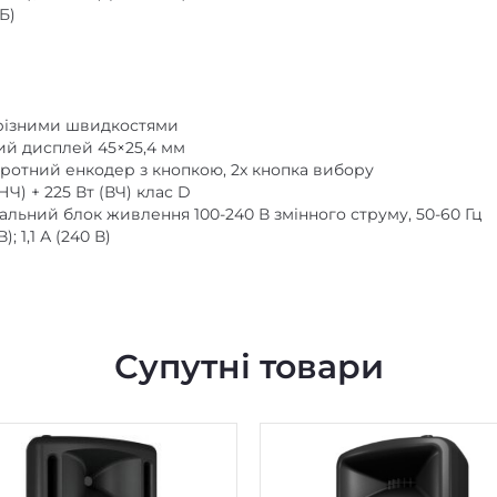
різними швидкостями
й дисплей 45×25,4 мм
ротний енкодер з кнопкою, 2x кнопка вибору
НЧ) + 225 Вт (ВЧ) клас D
ьний блок живлення 100-240 В змінного струму, 50-60 Гц
; 1,1 А (240 В)
Супутні товари