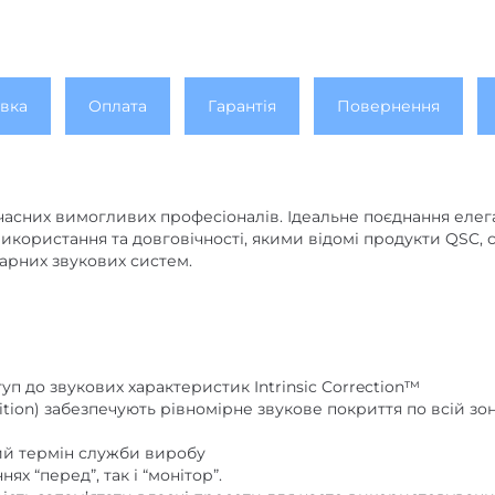
вка
Оплата
Гарантія
Повернення
часних вимогливих професіоналів. Ідеальне поєднання елега
икористання та довговічності, якими відомі продукти QSC, с
нарних звукових систем.
п до звукових характеристик Intrinsic Correction™
ition) забезпечують рівномірне звукове покриття по всій зо
ий термін служби виробу
х “перед”, так і “монітор”.
ість запам’ятати власні пресети для часто використовуван