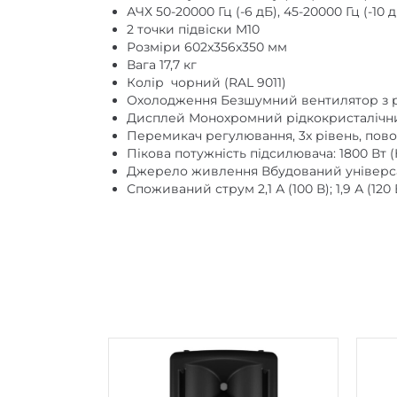
2 точки підвіски M10
Розміри 602x356x350 мм
Вага 17,7 кг
Колір чорний (RAL 9011)
Охолодження Безшумний вентилятор з 
Дисплей Монохромний рідкокристалічни
Перемикач регулювання, 3x рівень, пово
Пікова потужність підсилювача: 1800 Вт (
Джерело живлення Вбудований універсал
Споживаний струм 2,1 А (100 В); 1,9 А (120 В)