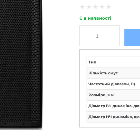
★
★
★
★
★
Є в наявності
Тип
Кількість смуг
Частотний діапазон, Гц
Розміри, мм
Діаметр ВЧ динаміка, дю
Діаметр НЧ динаміка, д