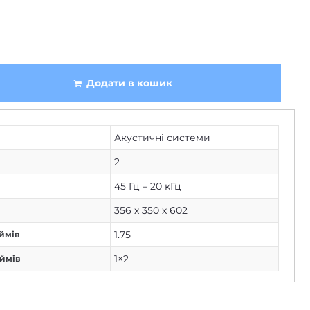
Додати в кошик
Акустичні системи
2
45 Гц – 20 кГц
356 х 350 х 602
1.75
ймів
1×2
юймів