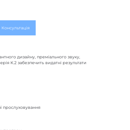
Консультація
нтного дизайну, преміального звуку,
ерія K.2 забезпечить видатні результати
ні прослуховування
их програм