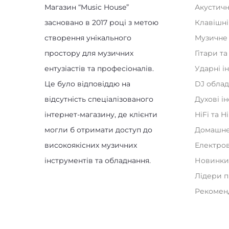
засновано в 2017 році з метою
Клавішні
створення унікального
Музичне
простору для музичних
Гітари т
ентузіастів та професіоналів.
Ударні і
Це було відповіддю на
DJ обла
відсутність спеціалізованого
Духові і
інтернет-магазину, де клієнти
HiFi та H
могли б отримати доступ до
Домашнє
високоякісних музичних
Електро
інструментів та обладнання.
Новинк
Лідери 
Рекомен