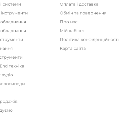
 інструменти
Обмін та повернення
 обладнання
Про нас
а обладнання
Мій кабінет
нструменти
Політика конфіденційності
днання
Карта сайта
нструменти
iEnd техніка
 аудіо
велосипеди
и
продажів
дуємо