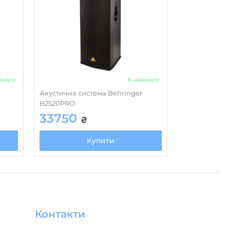
вності
В наявності
Акустична система Behringer
B2520PRO
33750
₴
Купити
Контакти
+380 (68) 071 00 70