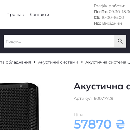
Графік роботи:
Пн-Пт:
09:30–18:3
а
Про нас
Контакти
Сб:
10:00–16:00
Нд:
Вихідний
 та обладнання
Акустичні системи
Акустична система Q
Акустична 
Артикул: 60077729
Ціна
57870
₴