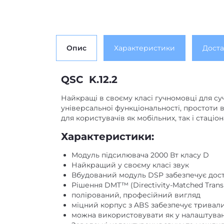
Опис
Характеристики
Доста
QSC
K.12.2
Найкращі в своєму класі гучномовці для су
універсальної функціональності, простоти в
для користувачів як мобільних, так і стаціо
Характеристики:
Модуль підсилювача 2000 Вт класу D
Найкращий у своєму класі звук
Вбудований модуль DSP забезпечує досту
Рішення DMT™ (Directivity-Matched Trans
полірований, професійний вигляд
міцний корпус з ABS забезпечує тривал
можна використовувати як у налаштування
Заводські налаштування звуку та можлив