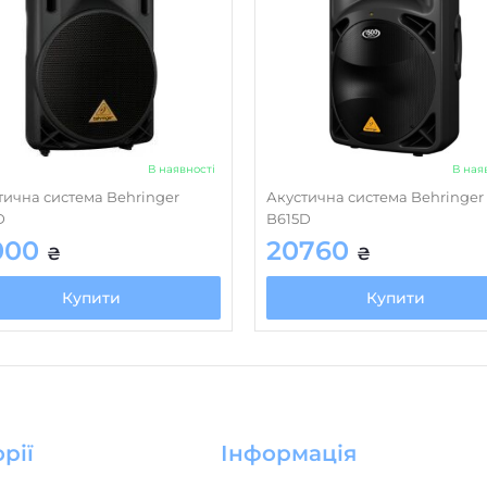
В наявності
В ная
тична система Behringer
Акустична система Behringer
D
B615D
000
20760
₴
₴
Купити
Купити
рії
Інформація
і системи
Оплата і доставка