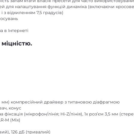
 для налаштування функцій динаміка (включаючи кросовер
і з відхиленням 7,5 градусів)
тосувань
а в Інтернеті
 міцністю.
,6 мм) компресійний драйвер з титановою діафрагмою
вач, конус
а фіксація (мікрофон/лінія; Hi-Z/лінія), 1x роз’єм 3,5 мм (сте
LR-M (Mix)
вий), 126 дБ (тривалий)
Б)