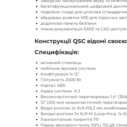
багатофункціональний цифровий дисплей
подвійне гніздо для штатива (стандартне 
вбудовані розетки M10 для підвісних зас
додаткова панель безпеки
повна документація EASE та CAD доступн
Конструкції QSC відомі своєю
Специфікація:
активний стовпець
мобільна звукова система
Конфігурація 1x 12″.
Потужність 2000 Вт
Корпус ABS
Назва системи K.2
Високочастотний перетворювач 1,4″ (35
12″ (305 мм) низькочастотний перетворю
Вхідні роз’єми 2x XLR-F/6,3 мм комбінован
Вихідні роз’єми 2x XLR-M (Loop-thru), 1x X
Горизонтальне покриття 75°
Рівень звукового тиску (SPL) 132 дБ (піко
АЧХ 50-20000 Гц (-6 дБ), 45-20000 Гц (-10 д