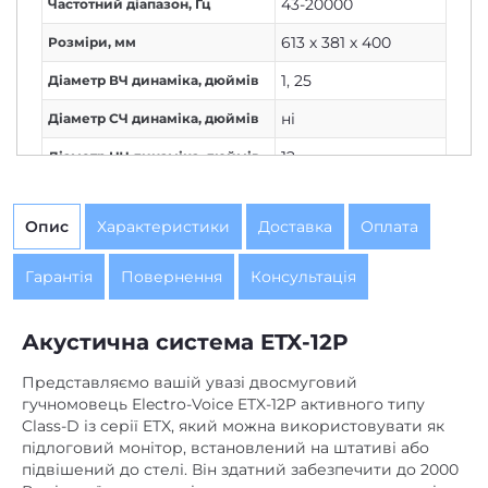
43-20000
Частотний діапазон, Гц
613 х 381 х 400
Розміри, мм
1
,
25
Діаметр ВЧ динаміка, дюймів
ні
Діаметр СЧ динаміка, дюймів
12
Діаметр НЧ динаміка, дюймів
Опис
Характеристики
Доставка
Оплата
Гарантія
Повернення
Консультація
Акустична система
ETX-12P
Представляємо вашій увазі двосмуговий
гучномовець Electro-Voice ETX-12P активного типу
Class-D із серії ETX, який можна використовувати як
підлоговий монітор, встановлений на штативі або
підвішений до стелі. Він здатний забезпечити до 2000