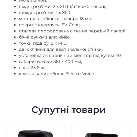
РК-дисплей;
вхідні роз’єми: 2 x XLR-1/4″ комбіновані;
вихідні роз’єми: 1 х XLR;
матеріал кабінету: фанера 18 мм;
покриття корпусу: EV-Coat;
сталева перфорована сітка на передній панелі;
бічні ручки з алюмінію;
точки підвісу: 8 х M10;
дві склянки для вертикальної стійки;
установка як сценічний монітор під кутом 40°;
габарити: 613 x 381 x 400 мм;
вага: 23.6 кг;
компанія-виробник: Electro-Voice.
Супутні товари