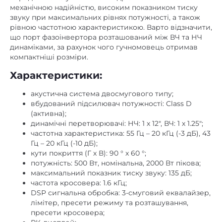
механічною надійністю, високим показником тиску
звуку при максимальних рівнях потужності, а також
рівною частотною характеристикою. Варто відзначити,
що порт фазоінвертора розташований між ВЧ та НЧ
динаміками, за рахунок чого гучномовець отримав
компактніші розміри.
Характеристики:
акустична система двосмугового типу;
вбудований підсилювач потужності: Class D
(активна);
динамічні перетворювачі: НЧ: 1 х 12″, ВЧ: 1 х 1.25″;
частотна характеристика: 55 Гц – 20 кГц (-3 дБ), 43
Гц – 20 кГц (-10 дБ);
кути покриття (Г х В): 90 ° x 60 °;
потужність: 500 Вт, номінальна, 2000 Вт пікова;
максимальний показник тиску звуку: 135 дБ;
частота кросовера: 1.6 кГц;
DSP сигнальна обробка: 3-смуговий еквалайзер,
лімітер, пресети режиму та розташування,
пресети кросовера;