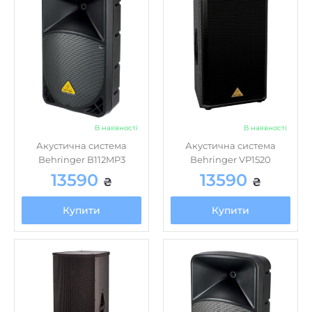
В наявності
В наявності
Акустична система
Акустична система
Behringer B112MP3
Behringer VP1520
13590
13590
₴
₴
Купити
Купити