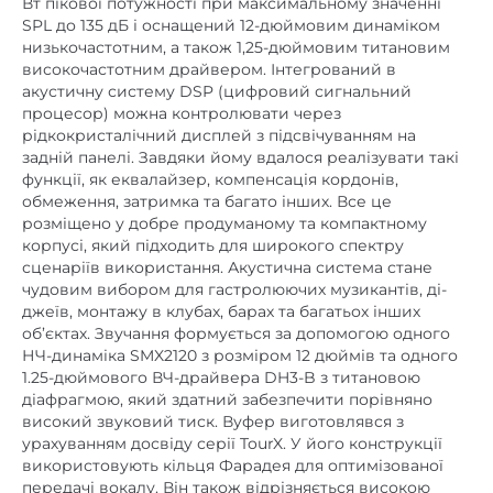
Вт пікової потужності при максимальному значенні
SPL до 135 дБ і оснащений 12-дюймовим динаміком
низькочастотним, а також 1,25-дюймовим титановим
високочастотним драйвером. Інтегрований в
акустичну систему DSP (цифровий сигнальний
процесор) можна контролювати через
рідкокристалічний дисплей з підсвічуванням на
задній панелі. Завдяки йому вдалося реалізувати такі
функції, як еквалайзер, компенсація кордонів,
обмеження, затримка та багато інших. Все це
розміщено у добре продуманому та компактному
корпусі, який підходить для широкого спектру
сценаріїв використання. Акустична система стане
чудовим вибором для гастролюючих музикантів, ді-
джеїв, монтажу в клубах, барах та багатьох інших
об’єктах. Звучання формується за допомогою одного
НЧ-динаміка SMX2120 з розміром 12 дюймів та одного
1.25-дюймового ВЧ-драйвера DH3-B з титановою
діафрагмою, який здатний забезпечити порівняно
високий звуковий тиск. Вуфер виготовлявся з
урахуванням досвіду серії TourX. У його конструкції
використовують кільця Фарадея для оптимізованої
передачі вокалу. Він також відрізняється високою