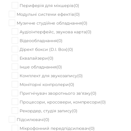
Периферія для мікшерів
(
0
)
Модульні системи ефектів
(
0
)
Музичне студійне обладнання
(
0
)
Аудіоінтерфейс, звукова карта
(
0
)
Відеообладнання
(
0
)
Дірект бокси (D.I. Box)
(
0
)
Еквалайзери
(
0
)
Інше обладнання
(
0
)
Комплект для звукозапису
(
0
)
Моніторні контролери
(
0
)
Пригнічувач зворотнього зв'язку
(
0
)
Процесори, кросовери, компресори
(
0
)
Рекордер, студія запису
(
0
)
Підсилювачі
(
0
)
Мікрофонний передпідсилювач
(
0
)