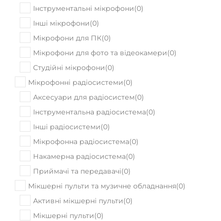
Інструментальні мікрофони
(
0
)
Інші мікрофони
(
0
)
Мікрофони для ПК
(
0
)
Мікрофони для фото та відеокамери
(
0
)
Студійні мікрофони
(
0
)
Мікрофонні радіосистеми
(
0
)
Аксесуари для радіосистем
(
0
)
Інструментальна радіосистема
(
0
)
Інші радіосистеми
(
0
)
Мікрофонна радіосистема
(
0
)
Накамерна радіосистема
(
0
)
Приймачі та передавачі
(
0
)
Мікшерні пульти та музичне обладнання
(
0
)
Активні мікшерні пульти
(
0
)
Мікшерні пульти
(
0
)