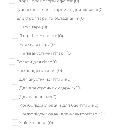
Гітарні процесори ефектів
(
0
)
Гучномовці для гітарних підсилювачів
(
0
)
Електрогітари та обладнання
(
0
)
Бас-гітари
(
0
)
Гітарні комплекти
(
0
)
Електрогітари
(
0
)
Напівакустичні гітари
(
0
)
Ефекти для гітар
(
0
)
Комбопідсилювачі
(
0
)
Для акустичної гітари
(
0
)
Для електронних ударних
(
0
)
Для клавішних
(
0
)
Комбопідсилювачи для бас-гітари
(
0
)
Комбопідсилювачі для електрогітари
(
0
)
Універсальні
(
0
)