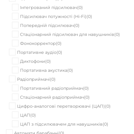
Інтегрований підсилювач
(
0
)
Підсилювач потужності (Hi-Fi)
(
0
)
Попередній підсилювач
(
0
)
Стаціонарний підсилювач для навушників
(
0
)
Фонокорректор
(
0
)
Портативне аудіо
(
0
)
Диктофони
(
0
)
Портативна акустика
(
0
)
Радіоприймачі
(
0
)
Портативний радіоприймач
(
0
)
Стаціонарний радіоприймач
(
0
)
Цифро-аналогові перетворювачі (ЦАП)
(
0
)
ЦАП
(
0
)
ЦАП з підсилювачем для навушників
(
0
)
Автомати барабанні
(
0
)