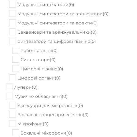
Модульні синтезатори
(
0
)
Модульні синтезатори та атенюатори
(
0
)
Модульні синтезатори та ефекти
(
0
)
Секвенсери та аранжувальники
(
0
)
Синтезатори та цифрові піаніно
(
0
)
Робочі станції
(
0
)
Синтезатори
(
0
)
Цифрові піаніно
(
0
)
Цифрові органи
(
0
)
Лупери
(
0
)
Музичне обладнання
(
0
)
Аксeсуари для мікрофонів
(
0
)
Вокальні процесори ефектів
(
0
)
Мікрофони
(
0
)
Вокальні мікрофони
(
0
)