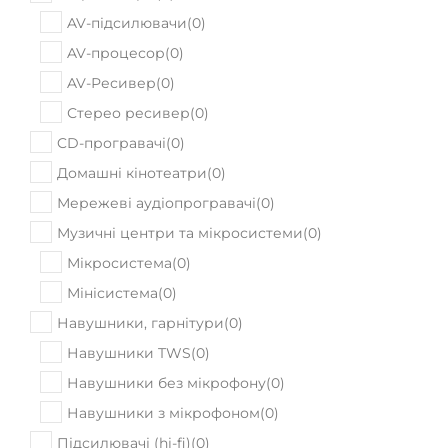
AV-підсилювачи
(
0
)
AV-процесор
(
0
)
AV-Ресивер
(
0
)
Стерео ресивер
(
0
)
CD-програвачі
(
0
)
Домашні кінотеатри
(
0
)
Мережеві аудіопрогравачі
(
0
)
Музичні центри та мікросистеми
(
0
)
Мікросистема
(
0
)
Мінісистема
(
0
)
Навушники, гарнітури
(
0
)
Навушники TWS
(
0
)
Навушники без мікрофону
(
0
)
Навушники з мікрофоном
(
0
)
Підсилювачі (hi-fi)
(
0
)