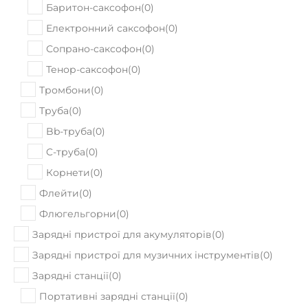
Баритон-саксофон
(
0
)
Електронний саксофон
(
0
)
Сопрано-саксофон
(
0
)
Тенор-саксофон
(
0
)
Тромбони
(
0
)
Труба
(
0
)
Bb-труба
(
0
)
C-труба
(
0
)
Корнети
(
0
)
Флейти
(
0
)
Флюгельгорни
(
0
)
Зарядні пристрої для акумуляторів
(
0
)
Зарядні пристрої для музичних інструментів
(
0
)
Зарядні станції
(
0
)
Портативні зарядні станції
(
0
)