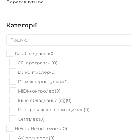
Переглянути всі
Категорії
DJ обладнання
(
0
)
CD програвачі
(
0
)
DJ контролер
(
0
)
DJ мікшерні пульти
(
0
)
MIDI-контролер
(
0
)
Інше обладнання (dj)
(
0
)
Програвачі вінілових дисків
(
0
)
Семплер
(
0
)
HiFi та HiEnd техніка
(
0
)
AV-ресивери
(
0
)