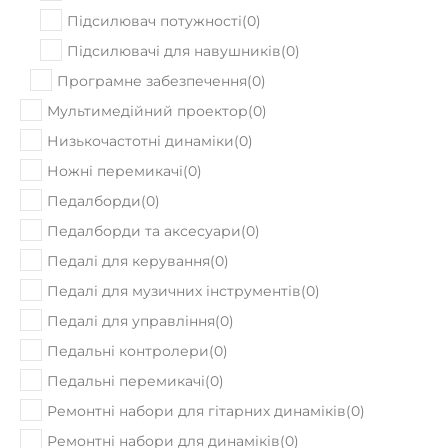
Підсилювач потужності
(
0
)
Підсилювачі для навушників
(
0
)
Програмне забезпечення
(
0
)
Мультимедійний проектор
(
0
)
Низькочастотні динаміки
(
0
)
Ножні перемикачі
(
0
)
Педалборди
(
0
)
Педалборди та аксесуари
(
0
)
Педалі для керування
(
0
)
Педалі для музичних інструментів
(
0
)
Педалі для управління
(
0
)
Педальні контролери
(
0
)
Педальні перемикачі
(
0
)
Ремонтні набори для гітарних динаміків
(
0
)
Ремонтні набори для динаміків
(
0
)