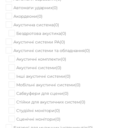
Автомати ударних
(
0
)
Акордеони
(
0
)
Акустична система
(
0
)
Бездротова акустика
(
0
)
Акустичні системи PA
(
0
)
Акустичні системи та обладнання
(
0
)
Акустичні комплекти
(
0
)
Акустичні системи
(
0
)
Інші акустичні системи
(
0
)
Мобільні акустичні системи
(
0
)
Сабвуфери для сцени
(
0
)
Стійки для акустичних систем
(
0
)
Студійні монітори
(
0
)
Сценічні монітори
(
0
)
Батареї для музичних інструментів
(
0
)