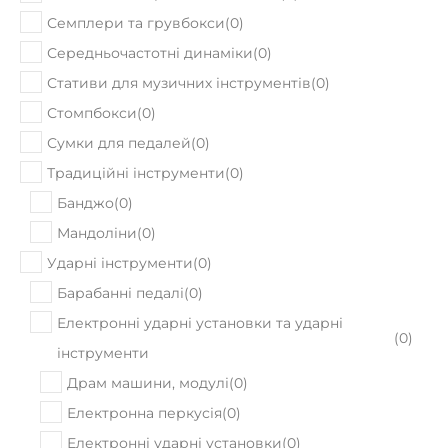
Семплери та грувбокси
(
0
)
Середньочастотні динаміки
(
0
)
Стативи для музичних інструментів
(
0
)
Стомпбокси
(
0
)
Сумки для педалей
(
0
)
Традиційні інструменти
(
0
)
Банджо
(
0
)
Мандоліни
(
0
)
Ударні інструменти
(
0
)
Барабанні педалі
(
0
)
Електронні ударні установки та ударні
(
0
)
інструменти
Драм машини, модулі
(
0
)
Електронна перкусія
(
0
)
Електронні ударні установки
(
0
)