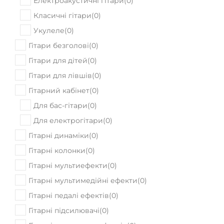
Електроакустичні гітари
(
0
)
Класичні гітари
(
0
)
Укулеле
(
0
)
Гітари безголові
(
0
)
Гітари для дітей
(
0
)
Гітари для лівшів
(
0
)
Гітарний кабінет
(
0
)
Для бас-гітари
(
0
)
Для електрогітари
(
0
)
Гітарні динаміки
(
0
)
Гітарні колонки
(
0
)
Гітарні мультиефекти
(
0
)
Гітарні мультимедійні ефекти
(
0
)
Гітарні педалі ефектів
(
0
)
Гітарні підсилювачі
(
0
)