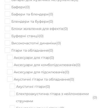
Бафери
(
0
)
Бафери та блендери
(
0
)
Блендери та буфери
(
0
)
Блоки живлення для ефектів
(
0
)
Буферні станції
(
0
)
Високочастотні динаміки
(
0
)
Гітари та обладнання
(
0
)
Аксесуари для гітар
(
0
)
Аксесуари для комбопідсилювачів
(
0
)
Аксесуари для підсилювачів
(
0
)
Акустичні гітари та обладнання
(
0
)
Акустичні гітари
(
0
)
Електроакустична гітара з нейлоновими
(
0
)
струнами