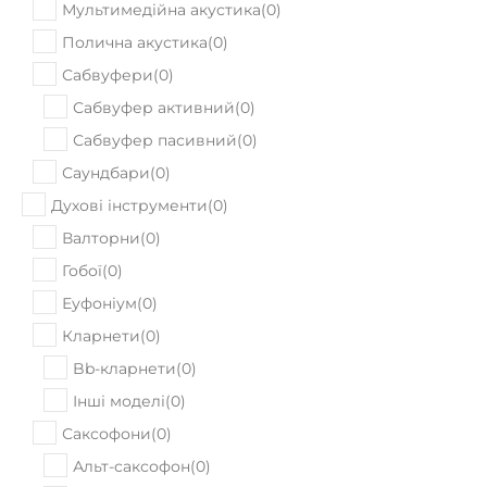
Мультимедійна акустика
(
0
)
Полична акустика
(
0
)
Сабвуфери
(
0
)
Сабвуфер активний
(
0
)
Сабвуфер пасивний
(
0
)
Саундбари
(
0
)
Духові інструменти
(
0
)
Валторни
(
0
)
Гобої
(
0
)
Еуфоніум
(
0
)
Кларнети
(
0
)
Bb-кларнети
(
0
)
Інші моделі
(
0
)
Саксофони
(
0
)
Альт-саксофон
(
0
)