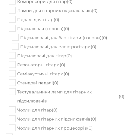
Компресори для гітар
(
0
)
Лампи для гітарних підсилювачів
(
0
)
Педалі для гітар
(
0
)
Підсилювач (голова)
(
0
)
Підсилювачі для бас-гітари (голови)
(
0
)
Підсилювачі для електрогітари
(
0
)
Підсилювачі для гітар
(
0
)
Резонаторні гітари
(
0
)
Семіакустичні гітари
(
0
)
Стендові педалі
(
0
)
Тестувальники ламп для гітарних
(
0
)
підсилювачів
Чохли для гітар
(
0
)
Чохли для гітарних підсилювачів
(
0
)
Чохли для гітарних процесорів
(
0
)