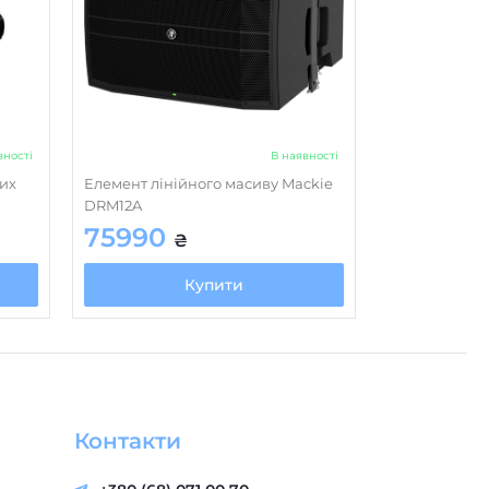
вності
В наявності
их
Елемент лінійного масиву Mackie
DRM12A
75990
₴
Купити
Контакти