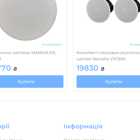
В наявності
В ная
тична система YAMAHA NS-
Комплект стельових акустичн
0
систем Yamaha VXC6W
770
19830
₴
₴
Купити
Купити
рії
Інформація