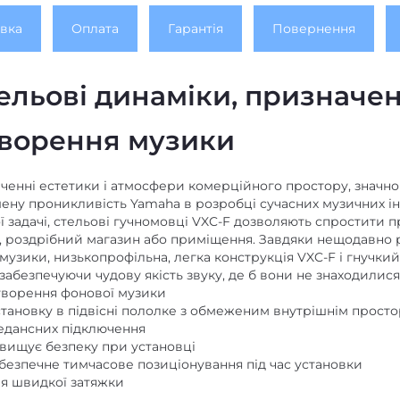
вка
Оплата
Гарантія
Повернення
ельові динаміки, призначен
творення музики
аченні естетики і атмосфери комерційного простору, знач
ну проникливість Yamaha в розробці сучасних музичних інст
ої задачі, стельові гучномовці VXC-F дозволяють спростити
н, роздрібний магазин або приміщення. Завдяки нещодавно р
узики, низькопрофільна, легка конструкція VXC-F і гнучки
абезпечуючи чудову якість звуку, де б вони не знаходилися
творення фонової музики
тановку в підвісні пололке з обмеженим внутрішнім прост
педансних підключення
вищує безпеку при установці
 безпечне тимчасове позиціонування під час установки
я швидкої затяжки