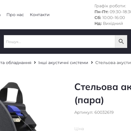
Графік роботи:
Пн-Пт:
09:30–18:3
а
Про нас
Контакти
Сб:
10:00–16:00
Нд:
Вихідний
 та обладнання
Інші акустичні системи
Стельова акусти
Стельова а
(пара)
Артикул: 60032619
Ціна