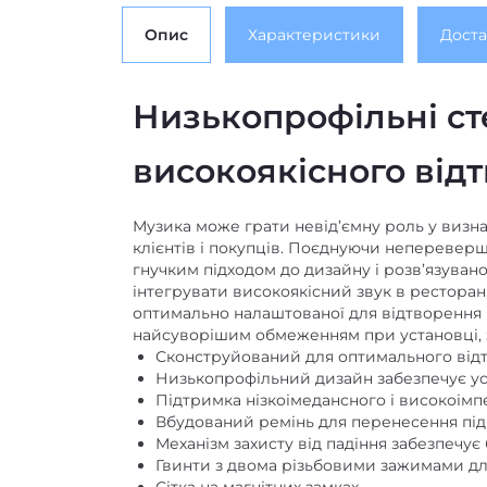
Опис
Характеристики
Доста
Низькопрофільні ст
високоякісного від
Музика може грати невід’ємну роль у визн
клієнтів і покупців. Поєднуючи непереверше
гнучким підходом до дизайну і розв’язуван
інтегрувати високоякісний звук в рестора
оптимально налаштованої для відтворення м
найсуворішим обмеженням при установці, з
Сконструйований для оптимального від
Низькопрофільний дизайн забезпечує ус
Підтримка нізкоімедансного і високоім
Вбудований ремінь для перенесення під
Механізм захисту від падіння забезпечує
Гвинти з двома різьбовими зажимами дл