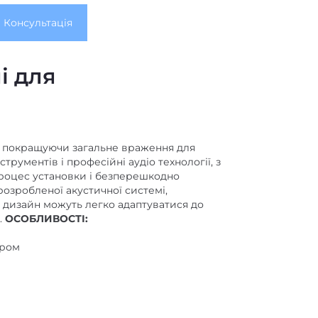
Консультація
і для
но покращуючи загальне враження для
рументів і професійні аудіо технології, з
 процес установки і безперешкодно
озробленої акустичної системі,
й дизайн можуть легко адаптуватися до
.
ОСОБЛИВОСТІ:
ором