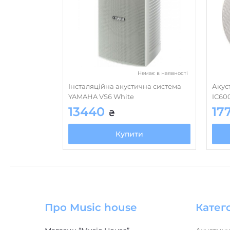
Немає в наявності
Інсталяційна акустична система
Акус
YAMAHA VS6 White
IC60
13440
17
₴
Купити
Про Music house
Катего