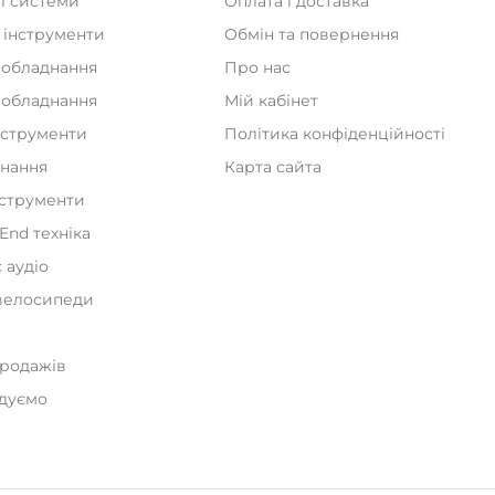
і системи
Оплата і доставка
 інструменти
Обмін та повернення
 обладнання
Про нас
а обладнання
Мій кабінет
нструменти
Політика конфіденційності
днання
Карта сайта
нструменти
iEnd техніка
 аудіо
велосипеди
и
продажів
дуємо