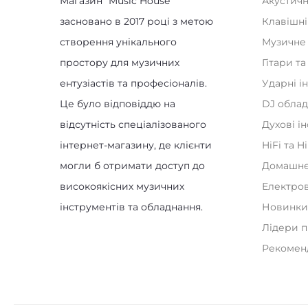
Магазин “Music House”
Акустичн
засновано в 2017 році з метою
Клавішні
створення унікального
Музичне
простору для музичних
Гітари т
ентузіастів та професіоналів.
Ударні і
Це було відповіддю на
DJ обла
відсутність спеціалізованого
Духові і
інтернет-магазину, де клієнти
HiFi та H
могли б отримати доступ до
Домашнє
високоякісних музичних
Електро
інструментів та обладнання.
Новинк
Лідери 
Рекомен