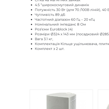
Сітка на магнітних замках
4.5 “широкосмуговий динамік
Потужність 30 Вт (для 70 /100В ліній), 40
Чутливість 89 дБ
Частотний діапазон 60 Гц – 20 кГц
Номінальний імпеданс 8 Ом
Роз’єми Euroblock (4)
Розміри Ø324 x 143 мм (посадковий Ø285
Вага 3.1 кг,
Комплектація Кільце ущільнювача, плитк
Комплект з 2 шт.