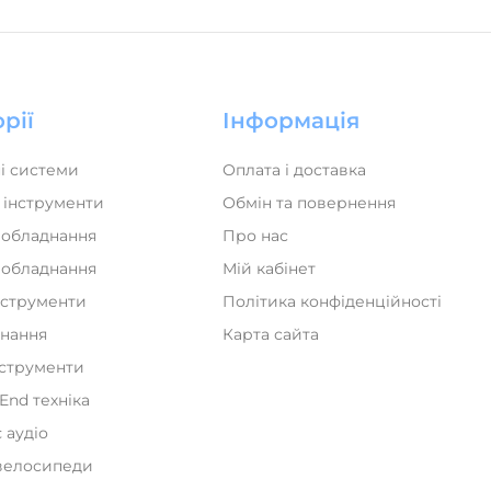
рії
Інформація
і системи
Оплата і доставка
 інструменти
Обмін та повернення
 обладнання
Про нас
а обладнання
Мій кабінет
нструменти
Політика конфіденційності
днання
Карта сайта
нструменти
iEnd техніка
 аудіо
велосипеди
и