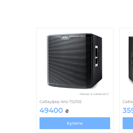
Немає в наявності
Сабвуфер Alto TS215S
Сабв
49400
35
₴
Купити