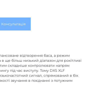
Консультація
лансоване відтворення баса, а режим
в ще більш низький діапазон для рокітливі
, тим складніше контролювати напрям
ингу під час виступу. Тому DXS XLF
зькочастотний сигнал, спрямований в бік
якості звучання в поєднанні з потужним