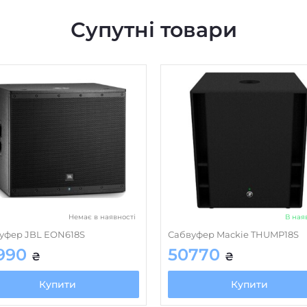
Супутні товари
Немає в наявності
В ная
уфер JBL EON618S
Сабвуфер Mackie THUMP18S
990
50770
₴
₴
Купити
Купити