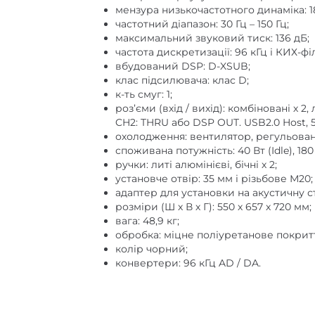
частотний діапазон: 30 Гц – 150 Гц;
максимальний звуковий тиск: 136 дБ;
частота дискретизації: 96 кГц і КИХ-фі
вбудований DSP: D-XSUB;
клас підсилювача: клас D;
к-ть смуг: 1;
роз’єми (вхід / вихід): комбіновані х 2
CH2: THRU або DSP OUT. USB2.0 Host, 
охолодження: вентилятор, регульован
споживана потужність: 40 Вт (Idle), 180 В
ручки: литі алюмінієві, бічні х 2;
установче отвір: 35 мм і різьбове М20;
адаптер для установки на акустичну ст
розміри (Ш х В х Г): 550 х 657 х 720 мм;
вага: 48,9 кг;
обробка: міцне поліуретанове покрит
колір чорний;
конвертери: 96 кГц AD / DA.