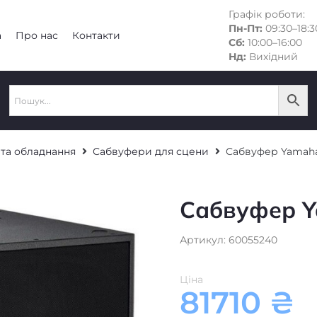
Графік роботи:
Пн-Пт:
09:30–18:3
а
Про нас
Контакти
Сб:
10:00–16:00
Нд:
Вихідний
 та обладнання
Сабвуфери для сцени
Сабвуфер Yamaha
Сабвуфер Y
Артикул: 60055240
Ціна
81710
₴