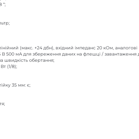
льтр;
, лінійний (макс. +24 дбн), вхідний імпеданс 20 кОм, аналогові
5 В 500 мА для збереження даних на флешці / завантаження 
а швидкість обертання;
т (1/8);
ійку 35 мм: є;
тя;