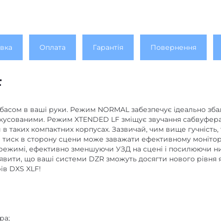
вка
Оплата
Гарантія
Повернення
F
басом в ваші руки. Режим NORMAL забезпечує ідеально зба
усованими. Режим XTENDED LF зміщує звучання сабвуфера 
 в таких компактних корпусах. Зазвичай, чим вище гучність
ий тиск в сторону сцени може заважати ефективному монітор
режимі, ефективно зменшуючи УЗД на сцені і посилюючи ни
заявити, що ваші системи DZR зможуть досягти нового рівня 
ів DXS XLF!
ра;
 “;