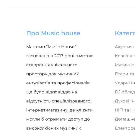
Про Music house
Катего
Магазин “Music House”
Акустичн
засновано в 2017 році з метою
Клавішні
створення унікального
Музичне
простору для музичних
Гітари т
ентузіастів та професіоналів.
Ударні і
Це було відповіддю на
DJ обла
відсутність спеціалізованого
Духові і
інтернет-магазину, де клієнти
HiFi та H
могли б отримати доступ до
Домашнє
високоякісних музичних
Електро
інструментів та обладнання.
Новинк