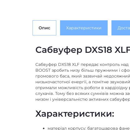
Опис
Характеристики
Доста
Сабвуфер DXS18 XL
Сабвуфер DXS18 XLF передає контроль над 
BOOST зробить низу більш пружними і сфок
громового баса, який зазвичай недосяжний
низькочастотної енергії, а помітне звуков
отримали можливість роботи в кардіоїдну 
слухачів. Тому без всяких сумнівів можна 
низом і універсальністю активних сабвуфер
Характеристики:
матеріал корпусу: багатошарова фане
мензура низькочастотного динаміка: 18