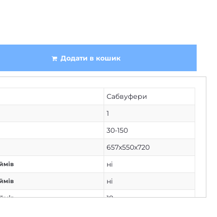
Додати в кошик
Сабвуфери
1
30-150
657х550х720
ні
ймів
ні
ймів
18
юймів
USB