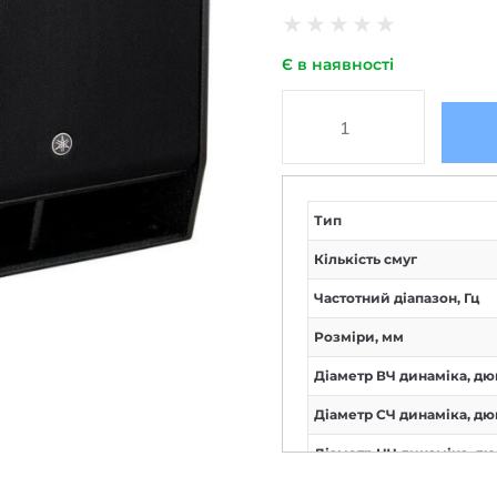
★
★
★
★
★
Є в наявності
Тип
Кількість смуг
Частотний діапазон, Гц
Розміри, мм
Діаметр ВЧ динаміка, дю
Діаметр СЧ динаміка, дю
Діаметр НЧ динаміка, д
Інтерфейси