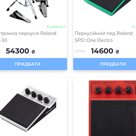
В наявності
В 
тронна перкусія Roland
Перкусійний пед Roland
-30
SPD::One Electro
54300
14600
:
Ціна:
₴
₴
ПРИДБАТИ
ПРИДБАТИ