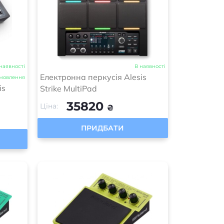
наявності
В наявності
Електронна перкусія Alesis
амовлення
is
Strike MultiPad
35820
Ціна:
₴
ПРИДБАТИ