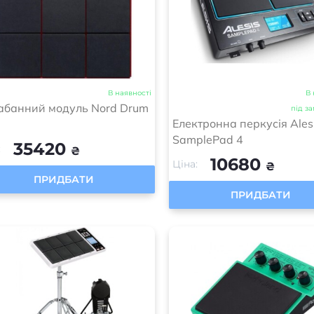
В наявності
В 
абанний модуль Nord Drum
під з
Електронна перкусія Ales
SamplePad 4
35420
:
₴
10680
Ціна:
₴
ПРИДБАТИ
ПРИДБАТИ