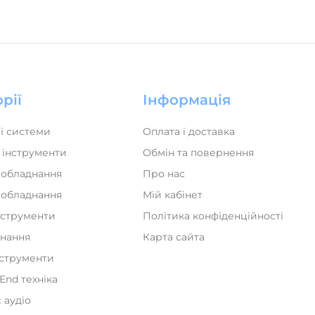
рії
Інформація
і системи
Оплата і доставка
 інструменти
Обмін та повернення
 обладнання
Про нас
а обладнання
Мій кабінет
нструменти
Політика конфіденційності
днання
Карта сайта
нструменти
iEnd техніка
 аудіо