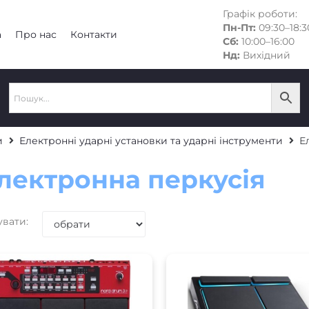
Графік роботи:
Пн-Пт:
09:30–18:3
а
Про нас
Контакти
Сб:
10:00–16:00
Нд:
Вихідний
и
Електронні ударні установки та ударні інструменти
Е
лектронна перкусія
увати: