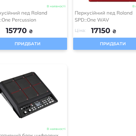
В наявності
В 
усійний пед Roland
Перкусійний пед Roland
:One Percussion
SPD::One WAV
15770
17150
:
Ціна:
₴
₴
ПРИДБАТИ
ПРИДБАТИ
В наявності
тативний блок цифрових