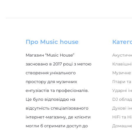
Про Music house
Катего
Магазин “Music House”
Акустичн
засновано в 2017 році з метою
Клавішні
створення унікального
Музичне
простору для музичних
Гітари т
ентузіастів та професіоналів.
Ударні і
Це було відповіддю на
DJ обла
відсутність спеціалізованого
Духові і
інтернет-магазину, де клієнти
HiFi та H
могли б отримати доступ до
Домашнє