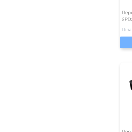
Перк
SPD:
Ціна
Пор