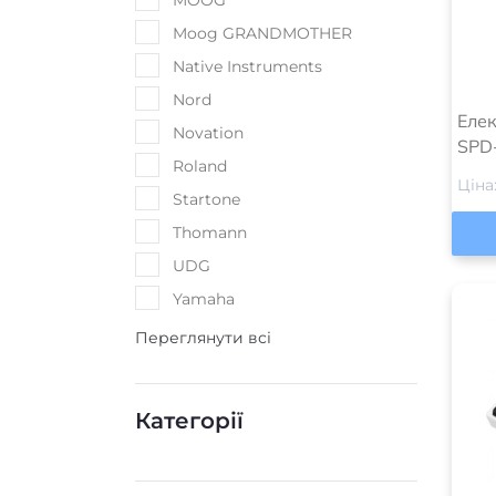
MOOG
Moog GRANDMOTHER
Native Instruments
Nord
Елек
Novation
SPD
Roland
Ціна
Startone
Thomann
UDG
Yamaha
Переглянути всі
Категорії