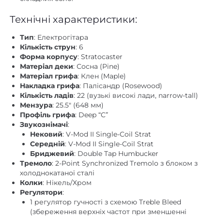
Технічні характеристики:
Тип
: Електрогітара
Кількість струн
: 6
Форма корпусу
: Stratocaster
Матеріал деки
: Сосна (Pine)
Матеріал грифа
: Клен (Maple)
Накладка грифа
: Палісандр (Rosewood)
Кількість ладів
: 22 (вузькі високі лади, narrow-tall)
Мензура
: 25.5″ (648 мм)
Профіль грифа
: Deep “C”
Звукознімачі
:
Нековий
: V-Mod II Single-Coil Strat
Середній
: V-Mod II Single-Coil Strat
Бриджевий
: Double Tap Humbucker
Тремоло
: 2-Point Synchronized Tremolo з блоком з
холоднокатаної сталі
Колки
: Нікель/Хром
Регулятори
:
1 регулятор гучності з схемою Treble Bleed
(збереження верхніх частот при зменшенні