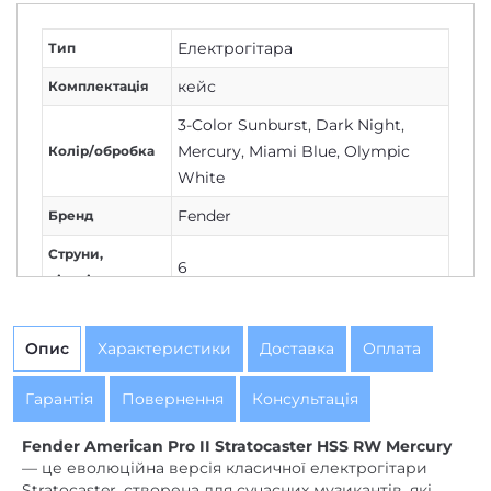
Електрогітара
Тип
кейс
Комплектація
3-Color Sunburst
,
Dark Night
,
Mercury
,
Miami Blue
,
Olympic
Колір/обробка
White
Fender
Бренд
Струни,
6
кількість
22
Лади, кількість
Опис
Характеристики
Доставка
Оплата
Активна
немає
електроніка
Гарантія
Повернення
Консультація
HSS
,
V-Mod II Double Tap
Fender American Pro II Stratocaster HSS RW Mercury
Humbucking
,
V-Mod II Single-Coil
Звукознімачі
— це еволюційна версія класичної електрогітари
Strat
,
V-Mod Single-Coil Strat
Stratocaster, створена для сучасних музикантів, які