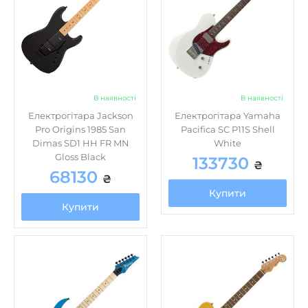
В наявності
В наявності
Електрогітара Jackson
Електрогітара Yamaha
Pro Origins 1985 San
Pacifica SC P11S Shell
Dimas SD1 HH FR MN
White
Gloss Black
133730
₴
68130
₴
Купити
Купити