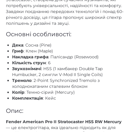
потребують універсальності, надійності та комфорту.
Система
є
Завдяки поєднанню передових технологій і понад 60-
тремоло
річного досвіду, ця гітара пропонує широкий спектр
поліпшень у дизайні та звуці.
2-Point Synchronized Tremolo
with Bent Steel Saddles
,
Pop-In
Бридж
Основні особливості:
Tremolo Arm and Cold-Rolled
(струнотримач)
Steel Block
Дека
: Сосна (Pine)
Гриф
: Клен (Maple)
Тип кріплення
Накладка грифа
: Палісандр (Rosewood)
з болтовим кріпленням
грифа
Кількість струн
: 6
Звукознімачі
: HSS (1 хамбакер Double Tap
Roasted Pine
Корпус
Humbucker, 2 сингли V-Mod II Single Coils)
Тремоло
: 2-Point Synchronized Tremolo з
Лівобічна
немає
холоднокатаним сталевим блоком
версія
Колір
: Темно-сірий (Mercury)
Комплектація
: Кейс
повнорозмірна
Розмір гітари
Опис:
стратокастер
Форма корпусу
клен
Гриф
Fender American Pro II Stratocaster HSS RW Mercury
— це електрогітара, яка ідеально підходить як для
Fender Standard Cast / Sealed