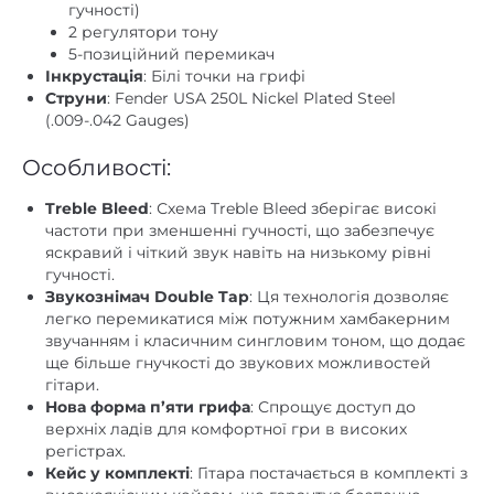
гучності)
2 регулятори тону
5-позиційний перемикач
Інкрустація
: Білі точки на грифі
Струни
: Fender USA 250L Nickel Plated Steel
(.009-.042 Gauges)
Особливості:
Treble Bleed
: Схема Treble Bleed зберігає високі
частоти при зменшенні гучності, що забезпечує
яскравий і чіткий звук навіть на низькому рівні
гучності.
Звукознімач Double Tap
: Ця технологія дозволяє
легко перемикатися між потужним хамбакерним
звучанням і класичним сингловим тоном, що додає
ще більше гнучкості до звукових можливостей
гітари.
Нова форма п’яти грифа
: Спрощує доступ до
верхніх ладів для комфортної гри в високих
регістрах.
Кейс у комплекті
: Гітара постачається в комплекті з