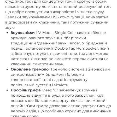
студійної, так і для концертної гри. Її корпус із сосни
Кілки/механіка
Staggered
,
Nickel / Chrome
надає інструменту легкість та теплий резонуючий тон,
що добре поєднується з яскравістю і чіткістю звуку.
Мензура
Завдяки звукознімачам HSS конфігурації, вона здатна
648
розмір, мм
відтворювати як класичний, так і потужний сучасний
звук.
палісандр
Накладка грифа
Звукознімачі
: V-Mod II Single-Coil надають більше
артикульованого звучання, зберігаючи
Master Volume
,
Tone 1. (Neck /
традиційний “дзвінкий” звук Fender. У бриджевій
Middle Pickups)
,
Tone 2. (Bridge
Регулятори
позиції встановлений Double Tap Humbucker, який
Pickup)
забезпечує потужні, насичені тони, і за допомогою
натискання кнопки ви зможете переключитися на
Ширина
класичний сингловий звук.
накладки грифа
Оновлене тремоло
: Тремоло система з 2-точковим
42
,
8
(у верхнього
синхронізованим бриджем і блоком з
холоднокатаної сталі надає інструменту
порожка), мм
поліпшений сустейн і чіткість.
Профіль грифа
: Deep “C” забезпечує зручне і
природне відчуття в руці, а його закруглені краї
додають ще більше комфорту під час гри. Новий
дизайн п’яти грифа дозволяє легше доступатися до
верхніх ладів, що особливо корисно для виконання
складних соло.