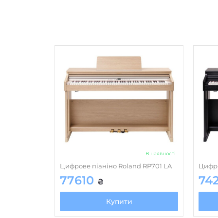
В наявності
Цифрове піаніно Roland RP701 LA
Цифро
77610
74
₴
Купити