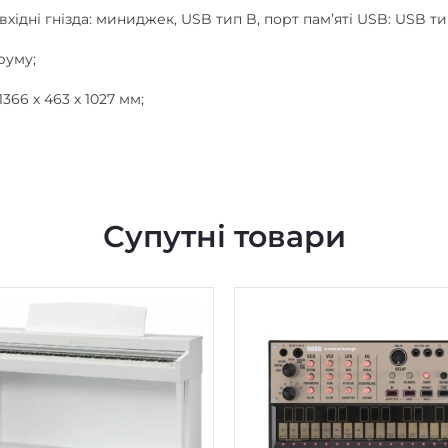
вхідні гнізда: миниджек, USB тип B, порт пам’яті USB: USB ти
руму;
366 х 463 х 1027 мм;
Супутні товари