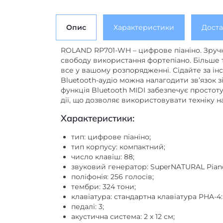
Опис
Характеристики
Доста
ROLAND RP701-WH – цифрове піаніно. Зруч
свободу використання фортепіано. Більше т
все у вашому розпорядженні. Сідайте за ін
Bluetooth-аудіо можна налагодити зв’язок 
функція Bluetooth MIDI забезпечує просто
дії, що дозволяє використовувати техніку 
Характеристики:
тип: цифрове піаніно;
тип корпусу: компактний;
число клавіш: 88;
звуковий генератор: SuperNATURAL Pian
поліфонія: 256 голосів;
тембри: 324 тони;
клавіатура: стандартна клавіатура PHA-4: 
педалі: 3;
акустична система: 2 х 12 см;