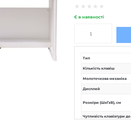
★
★
★
★
★
Є в наявності
Тип
Кількість клавіш
Молоточкова механіка
Дисплей
Розміри (ШxГхВ), см
Чутливість клавіатури д
натискання