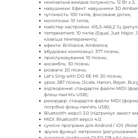
номінальна вихідна потужність: 12 Вт x 2;
навушники: Ефект: навушники 3D Ambien
чутливість: 100 типів, фіксоване дотик;
молоточки: 10 типів;
майстер настройки: 415,3–466,2 Гц (регулю
тemperament: 10 типів (Equal, Just Major, J
клавіша темпераменту;
ефекти: Brilliance, Ambience;
вбудовані композиції: 377 пісень;
прослуховування: 10 пісень;
ансамбль: 30 пісень;
розваги: ​​20 пісень;
Let’s Sing with DO RE MI: 30 пісень;
урок: 287 пісень (Scale, Hanon, Beyer, Burg
відтворення: стандартні файли MIDI (формат
флеш-пам’ять USB);
рекордер: стандартні файли MIDI (формат 
потрібно флеш-пам’ять USB);
Bluetooth: версії 3.0 (підтримує захист вм
MIDI: Bluetooth версії 4.0;
сумісні програми для Android / iOS (Rolan
зручні функції: метроном (регульований тем
дисплей: графічний OLED 128 x 64 точок;