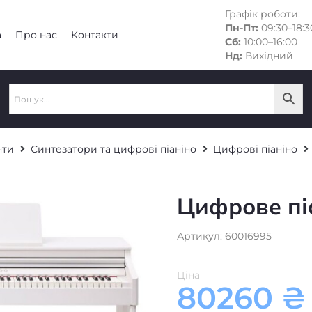
Графік роботи:
Пн-Пт:
09:30–18:3
а
Про нас
Контакти
Сб:
10:00–16:00
Нд:
Вихідний
нти
Синтезатори та цифрові піаніно
Цифрові піаніно
Цифрове пі
Артикул: 60016995
Ціна
80260
₴