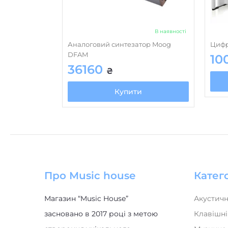
В наявності
Аналоговий синтезатор Moog
Цифр
DFAM
10
36160
₴
Купити
Про Music house
Катего
Магазин “Music House”
Акустичн
засновано в 2017 році з метою
Клавішні