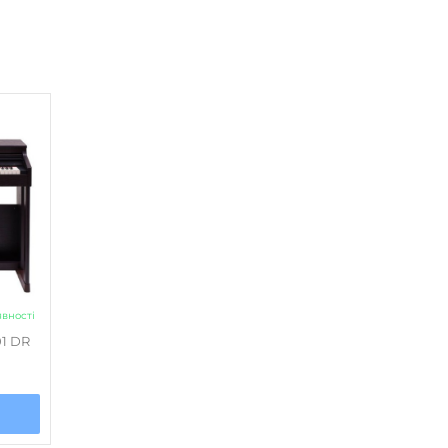
напівпрофесійний
ні
Ambience
,
Brilliance
немає
ість стилів
Немає
Є
явності
1 DR