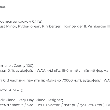
ce;
ється за кроком 0,1 Гц);
ust Minor, Pythagorean, Kirnberger I, Kirnberger II, Kirnberger 
muller, Czerny 100);
 0, 1), аудіофайл (WAV: 44,1 кГц, 16-бітний лінійний формат, M
0, 3 частини, пам’ять приблизно 70000 нот), аудіофайл (WAV:
істу SCMS-T);
d): Piano Every Day, Piano Designer;
п / частка / зменшення частки / патерн / гучність / тон), Dual