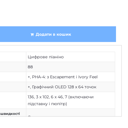
Додати в кошик
Цифрове піаніно
88
+
,
PHA-4: з Escapement і Ivory Feel
+
,
Графічний OLED 128 x 64 точок
136
,
3 х 102
,
6 х 46
,
7 (включаючи
підставку і пюпітр)
о швидкості
Є