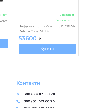
вності
В наявності
під замовлення
Volca
Цифрове піаніно Yamaha P-225WH
Deluxe Cover SET 4
53600
₴
Купити
Контакти
+380 (68) 071 00 70
+380 (50) 071 00 70