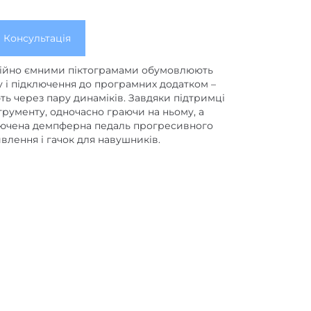
Консультація
аційно ємними піктограмами обумовлюють
у і підключення до програмних додатком –
ть через пару динаміків. Завдяки підтримці
трументу, одночасно граючи на ньому, а
включена демпферна педаль прогресивного
влення і гачок для навушників.