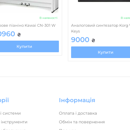
В наявності
В ная
ове піаніно Kawai CN-301 W
Аналоговий синтезатор Korg 
Keys
0960
₴
9000
₴
Купити
Купити
рії
Інформація
і системи
Оплата і доставка
 інструменти
Обмін та повернення