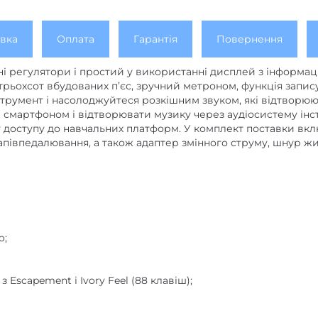
вка
Оплата
Гарантія
Повернення
ні регулятори і простий у використанні дисплей з інформ
рьохсот вбудованих п’єс, зручний метроном, функція запис
струмент і насолоджуйтеся розкішним звуком, які відтворюю
зі смартфоном і відтворювати музику через аудіосистему інс
ту доступу до навчальних платформ. У комплект поставки 
напівпедалювання, а також адаптер змінного струму, шнур жи
o;
з Escapement і Ivory Feel (88 клавіш);