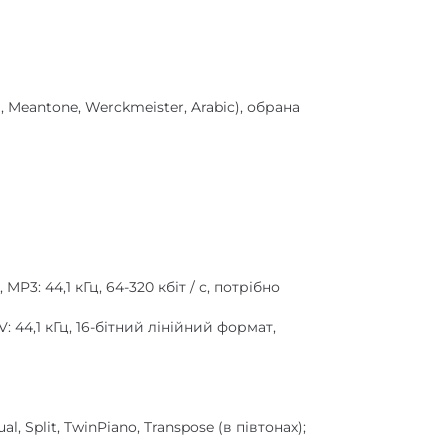
III, Meantone, Werckmeister, Arabic), обрана
P3: 44,1 кГц, 64-320 кбіт / с, потрібно
 44,1 кГц, 16-бітний лінійний формат,
, Split, TwinPiano, Transpose (в півтонах);